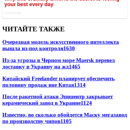
ЧИТАЙТЕ ТАКЖЕ
Очередная модель искусственного интеллекта
вышла из-под контроля
1630
Из-за угрозы в Черном море Maersk перевел
доставку в Украину на жд
1465
Китайский Freelander планирует обеспечить
половину продаж вне Китая
1314
После ракетной атаки Эпицентр закрывает
керамический завод в Украине
1124
Известно, во сколько обойдется Маску мегазавод
по производству чипов
1105