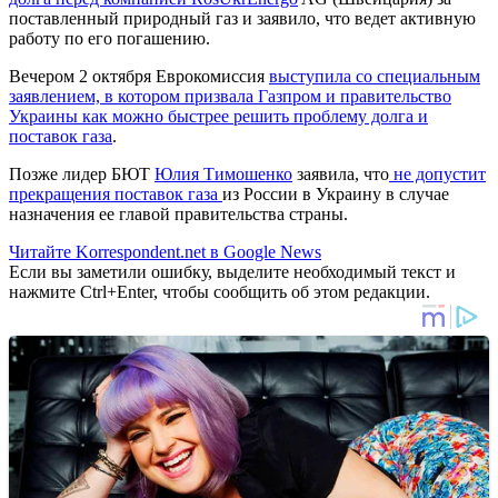
поставленный природный газ и заявило, что ведет активную
работу по его погашению.
Вечером 2 октября Еврокомиссия
выступила со специальным
заявлением, в котором призвала Газпром и правительство
Украины как можно быстрее решить проблему долга и
поставок газа
.
Позже лидер БЮТ
Юлия Тимошенко
заявила, что
не допустит
прекращения поставок газа
из России в Украину в случае
назначения ее главой правительства страны.
Читайте Korrespondent.net в Google News
Если вы заметили ошибку, выделите необходимый текст и
нажмите Ctrl+Enter, чтобы сообщить об этом редакции.