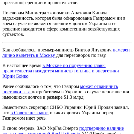
пресс-конференции в правительстве.
По словам Министра экономики Анатолия Кинаха,
задолженность, которая была обнародована Газпромом ни в
коем случае не является внешним долгом Украины и ее
решение находится в сфере компетенции хозяйствующих
субъектов.
Как сообщалось, премьер-министр Виктор Янукович
намерен
лично вылететь в Москву
для переговоров по газу.
В настоящее время
в Москве по поручению главы
правительства находится министр топлива и энергетики
Юрий Бойко
.
Ранее сообщалось о том, что Газпром
может ограничить
поставки газа
потребителям в Украине в случае непогашения
имеющихся долгов в размере $1,3 млрд.
Заместитель секретаря СНБО Украины Юрий Продан заявил,
что
в Совете не знают
, о каких долгах Украины перед
Газпромом идет речь.
В свою очередь, ЗАО УкрГаз-Энерго
подтвердило наличие
долга перед компанией
RosUkrEnergo
AG (Швейцария) за