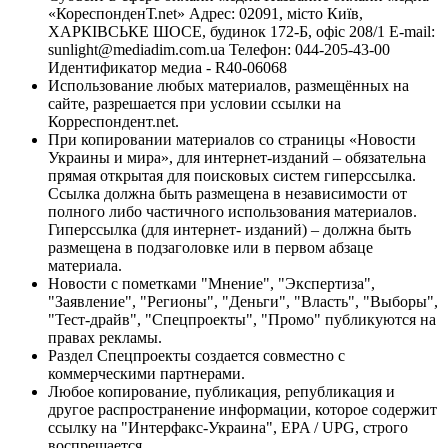
«КореспонденТ.net» Адрес: 02091, місто Київ,
ХАРКІВСЬКЕ ШОСЕ, будинок 172-Б, офіс 208/1 E-mail:
sunlight@mediadim.com.ua
Телефон: 044-205-43-00
Идентификатор медиа - R40-06068
Использование любых материалов, размещённых на
сайте, разрешается при условии ссылки на
Корреспондент.net.
При копировании материалов со страницы «Новости
Украины и мира», для интернет-изданий – обязательна
прямая открытая для поисковых систем гиперссылка.
Ссылка должна быть размещена в независимости от
полного либо частичного использования материалов.
Гиперссылка (для интернет- изданий) – должна быть
размещена в подзаголовке или в первом абзаце
материала.
Новости с пометками "Мнение", "Экспертиза",
"Заявление", "Регионы", "Деньги", "Власть", "Выборы",
"Тест-драйв", "Спецпроекты", "Промо" публикуются на
правах рекламы.
Раздел Спецпроекты создается совместно с
коммерческими партнерами.
Любое копирование, публикация, републикация и
другое распространение информации, которое содержит
ссылку на "Интерфакс-Украина", EPA / UPG, строго
воспрещается.