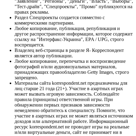
"Заявление", "Регионы", "Деньги", "Власть", "Выборы",
"Тест-драйв", "Спецпроекты", "Промо" публикуются на
правах рекламы.
Раздел Спецпроекты создается совместно с
коммерческими партнерами.
Любое копирование, публикация, републикация и
другое распространение информации, которое содержит
ссылку на "Интерфакс-Украина", EPA / UPG, строго
воспрещается.
Владелец веб-страницы в разделе Я- Корреспондент
является автор публикации.
Любое копирование, перепечатка и воспроизведение
фотографий и/или аудиовизуальных материалов,
принадлежащих правообладателю Getty Images, строго
запрещено.
Материалы сайта korrespondent.net предназначены для
лиц старше 21 года (21+). Участие в азартных играх
может вызвать игровую зависимость. Соблюдайте
правила (принципы) ответственной игры. При
обнаружении первых признаков зависимости
немедленно обратитесь к специалисту. Помните, что
участие в азартных играх не может являться источником
доходов или альтернативой работе. Информационный
ресурс korrespondent.net не проводит игры на реальные
и/или виртуальные деньги, сайт не принимает ни в