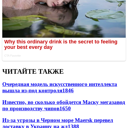
ЧИТАЙТЕ ТАКЖЕ
Очередная модель искусственного интеллекта
вышла из-под контроля
1846
Известно, во сколько обойдется Маску мегазавод
по производству чипов
1650
Из-за угрозы в Черном море Maersk перевел
доставку в Украину на жд
1388