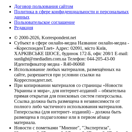
Договор пользования сайтом
Политика в сфере конфиденциальности и персональных
данных
Пользовательское соглашение
Редакция
© 2000-2026, Korrespondent.net
Субъект в сфере онлайн-медиа Название онлайн-медиа -
«КореспонденТ.net» Адрес: 02091, місто Київ,
ХАРКІВСЬКЕ ШОСЕ, будинок 172-Б, офіс 208/1 E-mail:
sunlight@mediadim.com.ua
Телефон: 044-205-43-00
Идентификатор медиа - R40-06068
Использование любых материалов, размещённых на
сайте, разрешается при условии ссылки на
Корреспондент.net.
При копировании материалов со страницы «Новости
Украины и мира», для интернет-изданий – обязательна
прямая открытая для поисковых систем гиперссылка.
Ссылка должна быть размещена в независимости от
полного либо частичного использования материалов.
Гиперссылка (для интернет- изданий) – должна быть
размещена в подзаголовке или в первом абзаце
материала.
Новости с пометками "Мнение", "Экспертиза",