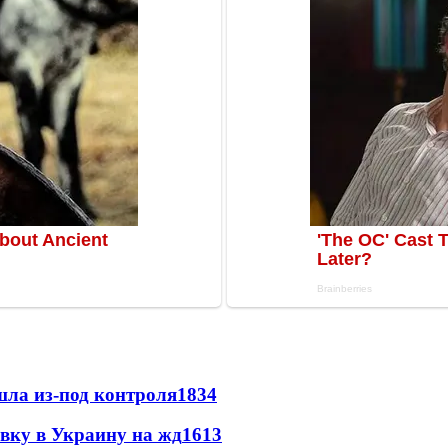
шла из-под контроля
1834
авку в Украину на жд
1613