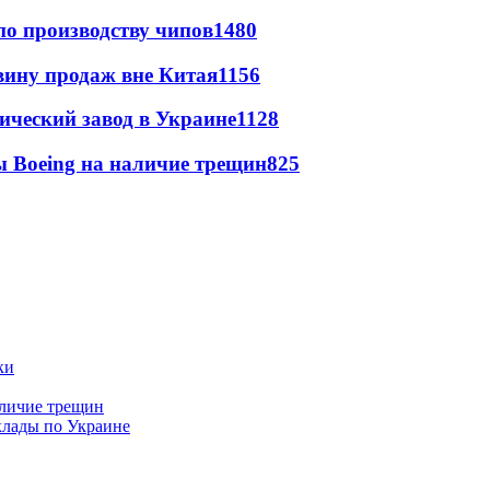
по производству чипов
1480
вину продаж вне Китая
1156
ический завод в Украине
1128
 Boeing на наличие трещин
825
аличие трещин
клады по Украине