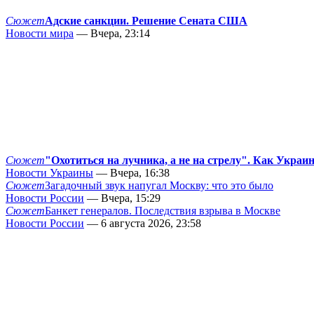
Сюжет
Адские санкции. Решение Сената США
Новости мира
— Вчера, 23:14
Сюжет
"Охотиться на лучника, а не на стрелу". Как Украи
Новости Украины
— Вчера, 16:38
Сюжет
Загадочный звук напугал Москву: что это было
Новости России
— Вчера, 15:29
Сюжет
Банкет генералов. Последствия взрыва в Москве
Новости России
— 6 августа 2026, 23:58