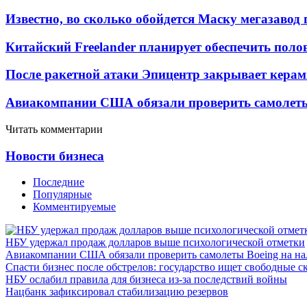
Известно, во сколько обойдется Маску мегазавод 
Китайский Freelander планирует обеспечить поло
После ракетной атаки Эпицентр закрывает керам
Авиакомпании США обязали проверить самолеты
Читать комментарии
Новости бизнеса
Последние
Популярные
Комментируемые
НБУ удержал продаж долларов выше психологической отметки
Авиакомпании США обязали проверить самолеты Boeing на н
Спасти бизнес после обстрелов: государство ищет свободные с
НБУ ослабил правила для бизнеса из-за последствий войны
Нацбанк зафиксировал стабилизацию резервов