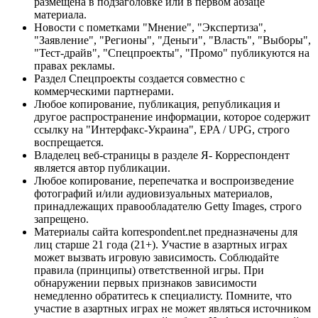
размещена в подзаголовке или в первом абзаце
материала.
Новости с пометками "Мнение", "Экспертиза",
"Заявление", "Регионы", "Деньги", "Власть", "Выборы",
"Тест-драйв", "Спецпроекты", "Промо" публикуются на
правах рекламы.
Раздел Спецпроекты создается совместно с
коммерческими партнерами.
Любое копирование, публикация, републикация и
другое распространение информации, которое содержит
ссылку на "Интерфакс-Украина", EPA / UPG, строго
воспрещается.
Владелец веб-страницы в разделе Я- Корреспондент
является автор публикации.
Любое копирование, перепечатка и воспроизведение
фотографий и/или аудиовизуальных материалов,
принадлежащих правообладателю Getty Images, строго
запрещено.
Материалы сайта korrespondent.net предназначены для
лиц старше 21 года (21+). Участие в азартных играх
может вызвать игровую зависимость. Соблюдайте
правила (принципы) ответственной игры. При
обнаружении первых признаков зависимости
немедленно обратитесь к специалисту. Помните, что
участие в азартных играх не может являться источником