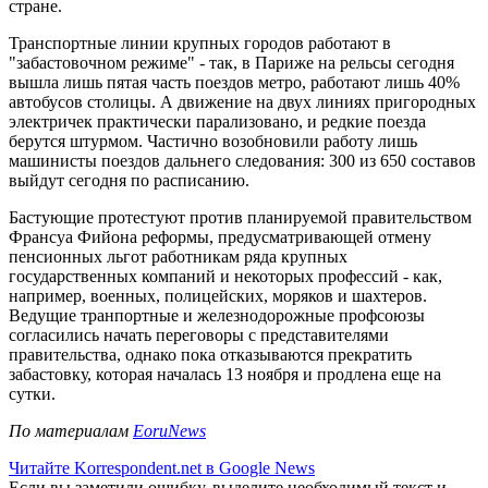
стране.
Транспортные линии крупных городов работают в
"забастовочном режиме" - так, в Париже на рельсы сегодня
вышла лишь пятая часть поездов метро, работают лишь 40%
автобусов столицы. А движение на двух линиях пригородных
электричек практически парализовано, и редкие поезда
берутся штурмом. Частично возобновили работу лишь
машинисты поездов дальнего следования: 300 из 650 составов
выйдут сегодня по расписанию.
Бастующие протестуют против планируемой правительством
Франсуа Фийона реформы, предусматривающей отмену
пенсионных льгот работникам ряда крупных
государственных компаний и некоторых профессий - как,
например, военных, полицейских, моряков и шахтеров.
Ведущие транпортные и железнодорожные профсоюзы
согласились начать переговоры с представителями
правительства, однако пока отказываются прекратить
забастовку, которая началась 13 ноября и продлена еще на
сутки.
По материалам
EoruNews
Читайте Korrespondent.net в Google News
Если вы заметили ошибку, выделите необходимый текст и