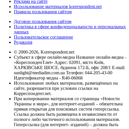
Реклама на сайте
Использование материалов korrespondent.net
Правила пользования сайтом
Договор пользования сайтом
Политика в сфере конфиденциальности и персональных
данных
Пользовательское соглашение
Редакция
© 2000-2026, Korrespondent.net
Субъект в сфере онлайн-медиа Название онлайн-медиа -
«КореспонденТ.net» Адрес: 02091, місто Київ,
ХАРКІВСЬКЕ ШОСЕ, будинок 172-Б, офіс 208/1 E-mail:
sunlight@mediadim.com.ua
Телефон: 044-205-43-00
Идентификатор медиа - R40-06068
Использование любых материалов, размещённых на
сайте, разрешается при условии ссылки на
Корреспондент.net.
При копировании материалов со страницы «Новости
Украины и мира», для интернет-изданий – обязательна
прямая открытая для поисковых систем гиперссылка.
Ссылка должна быть размещена в независимости от
полного либо частичного использования материалов.
Гиперссылка (для интернет- изданий) – должна быть