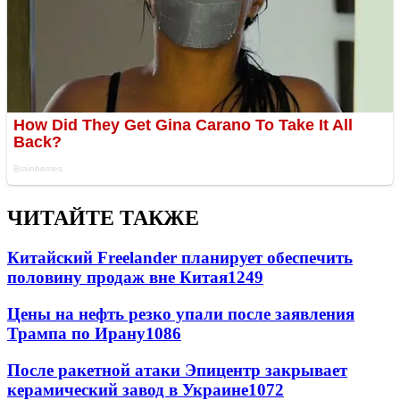
ЧИТАЙТЕ ТАКЖЕ
Китайский Freelander планирует обеспечить
половину продаж вне Китая
1249
Цены на нефть резко упали после заявления
Трампа по Ирану
1086
После ракетной атаки Эпицентр закрывает
керамический завод в Украине
1072