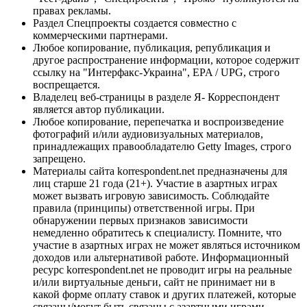
правах рекламы.
Раздел Спецпроекты создается совместно с
коммерческими партнерами.
Любое копирование, публикация, републикация и
другое распространение информации, которое содержит
ссылку на "Интерфакс-Украина", EPA / UPG, строго
воспрещается.
Владелец веб-страницы в разделе Я- Корреспондент
является автор публикации.
Любое копирование, перепечатка и воспроизведение
фотографий и/или аудиовизуальных материалов,
принадлежащих правообладателю Getty Images, строго
запрещено.
Материалы сайта korrespondent.net предназначены для
лиц старше 21 года (21+). Участие в азартных играх
может вызвать игровую зависимость. Соблюдайте
правила (принципы) ответственной игры. При
обнаружении первых признаков зависимости
немедленно обратитесь к специалисту. Помните, что
участие в азартных играх не может являться источником
доходов или альтернативой работе. Информационный
ресурс korrespondent.net не проводит игры на реальные
и/или виртуальные деньги, сайт не принимает ни в
какой форме оплату ставок и других платежей, которые
связаны/могут быть связаны с азартными играми,