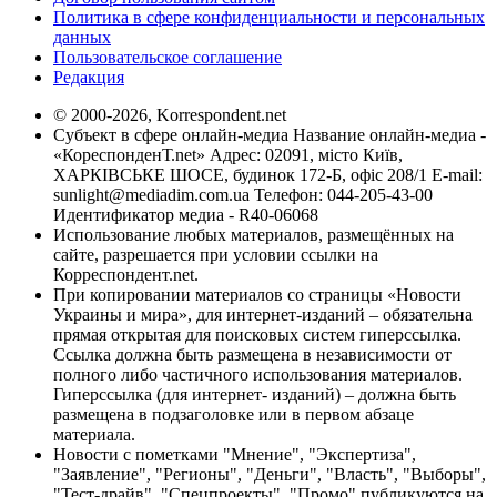
Политика в сфере конфиденциальности и персональных
данных
Пользовательское соглашение
Редакция
© 2000-2026, Korrespondent.net
Субъект в сфере онлайн-медиа Название онлайн-медиа -
«КореспонденТ.net» Адрес: 02091, місто Київ,
ХАРКІВСЬКЕ ШОСЕ, будинок 172-Б, офіс 208/1 E-mail:
sunlight@mediadim.com.ua
Телефон: 044-205-43-00
Идентификатор медиа - R40-06068
Использование любых материалов, размещённых на
сайте, разрешается при условии ссылки на
Корреспондент.net.
При копировании материалов со страницы «Новости
Украины и мира», для интернет-изданий – обязательна
прямая открытая для поисковых систем гиперссылка.
Ссылка должна быть размещена в независимости от
полного либо частичного использования материалов.
Гиперссылка (для интернет- изданий) – должна быть
размещена в подзаголовке или в первом абзаце
материала.
Новости с пометками "Мнение", "Экспертиза",
"Заявление", "Регионы", "Деньги", "Власть", "Выборы",
"Тест-драйв", "Спецпроекты", "Промо" публикуются на