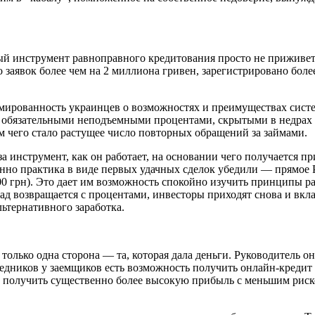
ый инструмент равноправного кредитования просто не приживет
 заявок более чем на 2 миллиона гривен, зарегистрировано боле
мированность украинцев о возможностях и преимуществах систе
с обязательными неподъемными процентами, скрытыми в недрах
м чего стало растущее число повторных обращений за займами.
 инструмент, как он работает, на основании чего получается пр
нно практика в виде первых удачных сделок убедили — прямое 
0 грн). Это дает им возможность спокойно изучить принципы ра
клад возвращается с процентами, инвесторы приходят снова и 
льтернативного заработка.
 только одна сторона — та, которая дала деньги. Руководитель
едников у заемщиков есть возможность получить онлайн-кредит
 и получить существенно более высокую прибыль с меньшим ри