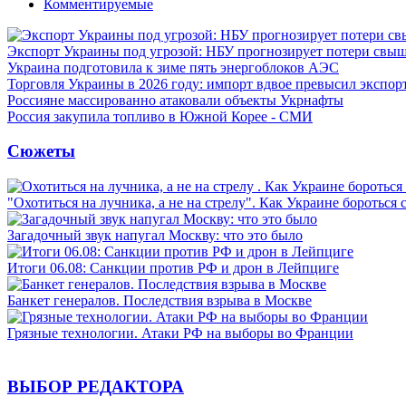
Комментируемые
Экспорт Украины под угрозой: НБУ прогнозирует потери свыш
Украина подготовила к зиме пять энергоблоков АЭС
Торговля Украины в 2026 году: импорт вдвое превысил экспор
Россияне массированно атаковали объекты Укрнафты
Россия закупила топливо в Южной Корее - СМИ
Сюжеты
"Охотиться на лучника, а не на стрелу". Как Украине бороться 
Загадочный звук напугал Москву: что это было
Итоги 06.08: Санкции против РФ и дрон в Лейпциге
Банкет генералов. Последствия взрыва в Москве
Грязные технологии. Атаки РФ на выборы во Франции
ВЫБОР РЕДАКТОРА