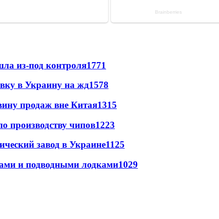
шла из-под контроля
1771
авку в Украину на жд
1578
вину продаж вне Китая
1315
по производству чипов
1223
ический завод в Украине
1125
тами и подводными лодками
1029