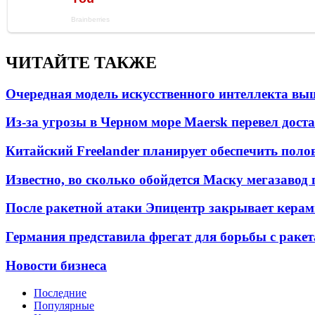
ЧИТАЙТЕ ТАКЖЕ
Очередная модель искусственного интеллекта вы
Из-за угрозы в Черном море Maersk перевел дост
Китайский Freelander планирует обеспечить поло
Известно, во сколько обойдется Маску мегазавод 
После ракетной атаки Эпицентр закрывает керам
Германия представила фрегат для борьбы с раке
Новости бизнеса
Последние
Популярные