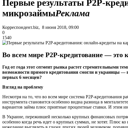
Первые результаты Р2Р-креди
микрозаймы
Реклама
Корреспондент.biz, 8 июня 2018, 09:00
0
1540
Во всем мире P2P-кредитование — это
Год от года этот сегмент рынка растет стремительными тем
возможности прямого кредитования смогли и украинцы — 
первых 6 месяцев?
Взгляд на проблему
Несмотря на то, что во всем мире система P2P-кредитования ра
инструмента становится особенно видна разница в менталитет
вариантов займа плюс приятные процентные ставки. И этим и
В Украине, пережившей несколько крупных финансовых потряс
особенно когда речь идет о крупных суммах, не хотят. Плюс 
нежелание выглядеть в глазах других людей человеком, попав