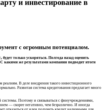
арту и инвестирование в
румент с огромным потенциалом.
 будет только ускоряться. Полгода назад оценить
С какими же результатами компания подводит итоги
ким реалиям. В деле внедрения такого инвестиционного
рмально. Развитая система кредитования предлагает много
й системы. Поэтому и связываться с финучреждениями,
нием — скорее негативно, чем безразлично. И иногда
ает отказаться от идеи получить кредит наличными для