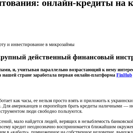
тования: онлайн-кредиты на к
 крупный действенный финансовый инст
пами, и, учитывая параллельно возрастающий к нему интерес,
в нашей стране заработала первая онлайн-платформа
FinHub
ботает как часы, ее нельзя просто взять и приложить к украинс
е. Для американцев и европейцев брать кредиты наличными — но
нструментом люди свободно пользуются.
ений, мало найдется людей, верящих в незыблемость банковско
ко всему кредит неоднозначно воспринимается ближайшим окруже
шим в «кабалу», помноженное на собственное недоверие, вынужд