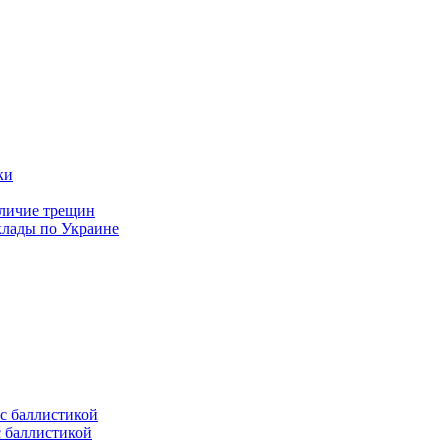
аличие трещин
клады по Украине
с баллистикой