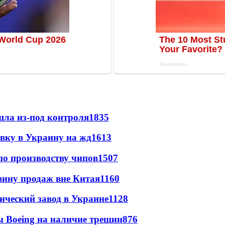
шла из-под контроля
1835
авку в Украину на жд
1613
по производству чипов
1507
вину продаж вне Китая
1160
ический завод в Украине
1128
 Boeing на наличие трещин
876