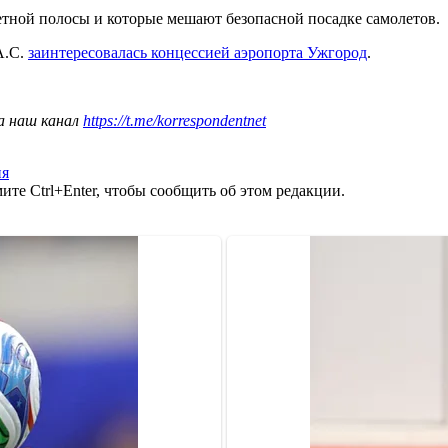
летной полосы и которые мешают безопасной посадке самолетов.
A.C.
заинтересовалась концессией аэропорта Ужгород
.
а наш канал
https://t.me/korrespondentnet
ия
те Ctrl+Enter, чтобы сообщить об этом редакции.