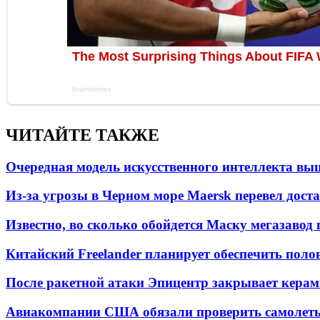
ЧИТАЙТЕ ТАКЖЕ
Очередная модель искусственного интеллекта вы
Из-за угрозы в Черном море Maersk перевел дост
Известно, во сколько обойдется Маску мегазавод 
Китайский Freelander планирует обеспечить поло
После ракетной атаки Эпицентр закрывает керам
Авиакомпании США обязали проверить самолеты