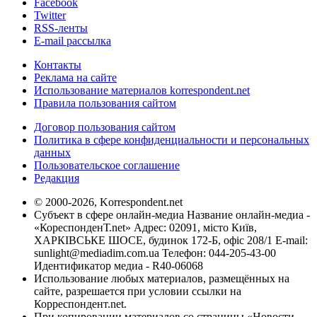
Facebook
Twitter
RSS-ленты
E-mail рассылка
Контакты
Реклама на сайте
Использование материалов korrespondent.net
Правила пользования сайтом
Договор пользования сайтом
Политика в сфере конфиденциальности и персональных
данных
Пользовательское соглашение
Редакция
© 2000-2026, Korrespondent.net
Субъект в сфере онлайн-медиа Название онлайн-медиа -
«КореспонденТ.net» Адрес: 02091, місто Київ,
ХАРКІВСЬКЕ ШОСЕ, будинок 172-Б, офіс 208/1 E-mail:
sunlight@mediadim.com.ua
Телефон: 044-205-43-00
Идентификатор медиа - R40-06068
Использование любых материалов, размещённых на
сайте, разрешается при условии ссылки на
Корреспондент.net.
При копировании материалов со страницы «Новости