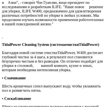
и Азии", - говорит Чэн Гуанлян, вице-президент по
исследованиям и разработкам ILIFE. "Наше новое решение
для уборки, ILIFE W400, предназначено для удовлетворения
различных потребностей по уборке в любых условиях. Мы
продолжим изучать возможности применения робототехники
в нашей повседневной жизни."
TidalPower Cleaning System (
система
очистки
TidalPower)
Благодаря новой системе очисткиTidalPower, W400 достигает
глубокой чистки за 4 шага, в результате пол становится
безупречно чистым и без разводов. Он отлично подойдет для
уборки в столовой, ванной комнате, кухне и зонах,
которым необходима интенсивная уборка.
•
Смачивание
Шесть крошечных сопел выпускают воду, чтобы увлажнить
пол и размягчить пятна.
•
Соскабливание
Щетка из ультрадисперсного волокна вращается с высокой