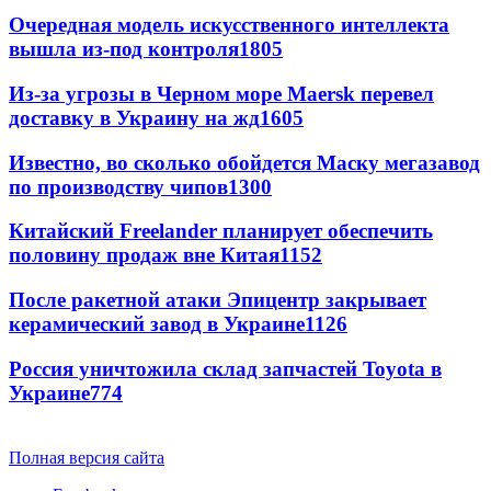
Очередная модель искусственного интеллекта
вышла из-под контроля
1805
Из-за угрозы в Черном море Maersk перевел
доставку в Украину на жд
1605
Известно, во сколько обойдется Маску мегазавод
по производству чипов
1300
Китайский Freelander планирует обеспечить
половину продаж вне Китая
1152
После ракетной атаки Эпицентр закрывает
керамический завод в Украине
1126
Россия уничтожила склад запчастей Toyota в
Украине
774
Полная версия сайта