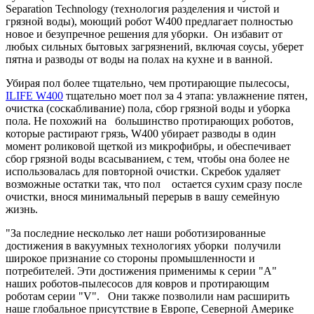
Separation Technology (технология разделения и чистой и
грязной воды), моющий робот W400 предлагает полностью
новое и безупречное решения для уборки. Он избавит от
любых сильных бытовых загрязнений, включая соусы, уберет
пятна и разводы от воды на полах на кухне и в ванной.
Убирая пол более тщательно, чем протирающие пылесосы,
ILIFE W400
тщательно моет пол за 4 этапа: увлажнение пятен,
очистка (соскабливание) пола, сбор грязной воды и уборка
пола. Не похожий на большинство протирающих роботов,
которые растирают грязь, W400 убирает разводы в один
момент роликовой щеткой из микрофибры, и обеспечивает
сбор грязной воды всасыванием, с тем, чтобы она более не
использовалась для повторной очистки. Скребок удаляет
возможные остатки так, что пол остается сухим сразу после
очистки, внося минимальный перерыв в вашу семейную
жизнь.
"За последние несколько лет наши роботизированные
достижения в вакуумных технологиях уборки получили
широкое признание со стороны промышленности и
потребителей. Эти достижения применимы к серии "А"
наших роботов-пылесосов для ковров и протирающим
роботам серии "V". Они также позволили нам расширить
наше глобальное присутствие в Европе, Северной Америке