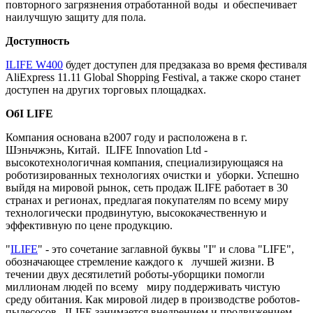
повторного загрязнения отработанной воды и обеспечивает
наилучшую защиту для пола.
Доступность
ILIFE W400
будет доступен для предзаказа во время фестиваля
AliExpress 11.11 Global Shopping Festival, а также скоро станет
доступен на других торговых площадках.
Об
I LIFE
Компания основана в2007 году и расположена в г.
Шэньчжэнь, Китай. ILIFE Innovation Ltd -
высокотехнологичная компания, специализирующаяся на
роботизированных технологиях очистки и уборки. Успешно
выйдя на мировой рынок, сеть продаж ILIFE работает в 30
странах и регионах, предлагая покупателям по всему миру
технологически продвинутую, высококачественную и
эффективную по цене продукцию.
"
ILIFE
" - это сочетание заглавной буквы "I" и слова "LIFE",
обозначающее стремление каждого к лучшей жизни. В
течении двух десятилетий роботы-уборщики помогли
миллионам людей по всему миру поддерживать чистую
среду обитания. Как мировой лидер в производстве роботов-
пылесосов, ILIFE занимается внедрением и продвижением