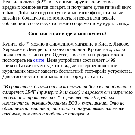
Ведь используя glo™, вы минимизируете количество
вредных компонентов сигарет, и получаете аутентичный вкус
табака. Добавьте сюда интуитивный интерфейс, стильный
дизайн и большую автономность, и перед вами девайс,
собравший в себе все, что нужно современному курильщику.
Сколько стоит и где можно купить?
Купить glo™ можно в фирменном магазине в Киеве, Львове,
Харькове и Днепре или заказать онлайн. Кроме того, скоро
появится магазин еще в Одессе, а все точки продаж можно
посмотреть на
сайте
. Цена устройства составляет 1499
гривен.Также отметим, что каждый совершеннолетний
курильщик может заказать бесплатный тест-драйв устройства.
Для этого достаточно заполнить форму на сайте.
*В
сравнение с дымом от
сжигаемого
табака в стандартных
сигаретах 3R4F (примерно 9 мг смол) и аэрозоля от нагретого
табака в устройстве glo ™. Сравнивается 9 вредных
компонентов, рекомендованных ВОЗ к уменьшению. Это не
обязательно означает, что этот продукт является менее
вредным, чем другие табачные продукты.