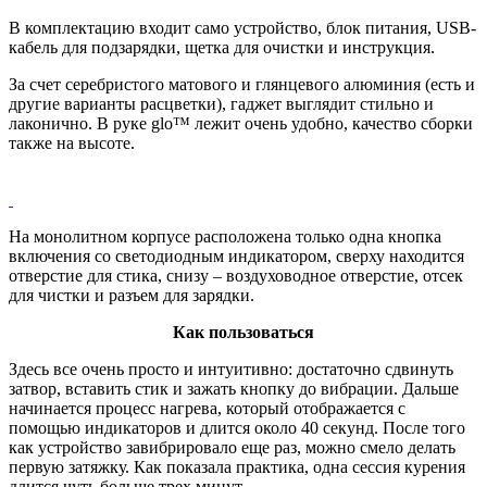
В комплектацию входит само устройство, блок питания, USB-
кабель для подзарядки, щетка для очистки и инструкция.
За счет серебристого матового и глянцевого алюминия (есть и
другие варианты расцветки), гаджет выглядит стильно и
лаконично. В руке glo™ лежит очень удобно, качество сборки
также на высоте.
На монолитном корпусе расположена только одна кнопка
включения со светодиодным индикатором, сверху находится
отверстие для стика, снизу – воздуховодное отверстие, отсек
для чистки и разъем для зарядки.
Как пользоваться
Здесь все очень просто и интуитивно: достаточно сдвинуть
затвор, вставить стик и зажать кнопку до вибрации. Дальше
начинается процесс нагрева, который отображается с
помощью индикаторов и длится около 40 секунд. После того
как устройство завибрировало еще раз, можно смело делать
первую затяжку. Как показала практика, одна сессия курения
длится чуть больше трех минут.