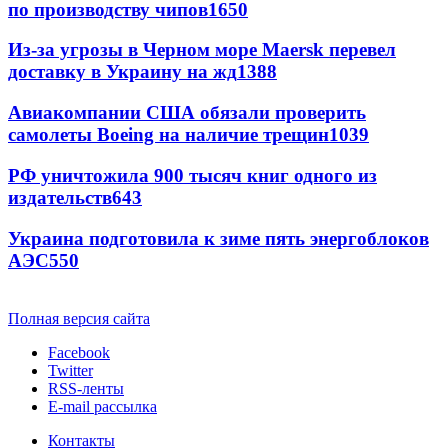
по производству чипов
1650
Из-за угрозы в Черном море Maersk перевел
доставку в Украину на жд
1388
Авиакомпании США обязали проверить
самолеты Boeing на наличие трещин
1039
РФ уничтожила 900 тысяч книг одного из
издательств
643
Украина подготовила к зиме пять энергоблоков
АЭС
550
Полная версия сайта
Facebook
Twitter
RSS-ленты
E-mail рассылка
Контакты