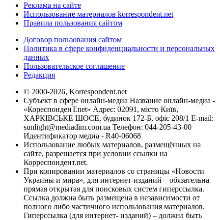
Реклама на сайте
Использование материалов korrespondent.net
Правила пользования сайтом
Договор пользования сайтом
Политика в сфере конфиденциальности и персональных
данных
Пользовательское соглашение
Редакция
© 2000-2026, Korrespondent.net
Субъект в сфере онлайн-медиа Название онлайн-медиа -
«КореспонденТ.net» Адрес: 02091, місто Київ,
ХАРКІВСЬКЕ ШОСЕ, будинок 172-Б, офіс 208/1 E-mail:
sunlight@mediadim.com.ua
Телефон: 044-205-43-00
Идентификатор медиа - R40-06068
Использование любых материалов, размещённых на
сайте, разрешается при условии ссылки на
Корреспондент.net.
При копировании материалов со страницы «Новости
Украины и мира», для интернет-изданий – обязательна
прямая открытая для поисковых систем гиперссылка.
Ссылка должна быть размещена в независимости от
полного либо частичного использования материалов.
Гиперссылка (для интернет- изданий) – должна быть