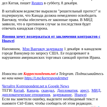
дел Китая, пишет
Reuters
в субботу, 8 декабря.
В китайском ведомстве выразили "решительный протест" и
подчеркнули, что Канада должна немедленно освободить
Ванчжоу, чтобы обеспечить ее законные права. В МИД
заявили, что в противном случае за последствия будет
отвечать канадская сторона.
Япония хочет воздержаться от заключения контрактов с
Huawei
Напомним,
Мэн Ванчжоу задержали
1 декабря в канадском
городе Ванкувер по запросу США. Ее подозревают в
нарушении американских торговых санкций против Ирана.
Новости от
Корреспондент.net
в Telegram. Подписывайтесь
на наш канал
https://t.me/korrespondentnet
Читайте Korrespondent.net в Google News
ТЕГИ:
Китай
,
Канада
,
скандал
,
Дипломатия
,
арест
,
МИД
,
дипломатические отношения
,
задержание
,
Huawei
Если вы заметили ошибку, выделите необходимый текст и
нажмите Ctrl+Enter, чтобы сообщить об этом редакции.