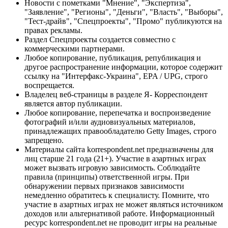
Новости с пометками "Мнение", "Экспертиза",
"Заявление", "Регионы", "Деньги", "Власть", "Выборы",
"Тест-драйв", "Спецпроекты", "Промо" публикуются на
правах рекламы.
Раздел Спецпроекты создается совместно с
коммерческими партнерами.
Любое копирование, публикация, републикация и
другое распространение информации, которое содержит
ссылку на "Интерфакс-Украина", EPA / UPG, строго
воспрещается.
Владелец веб-страницы в разделе Я- Корреспондент
является автор публикации.
Любое копирование, перепечатка и воспроизведение
фотографий и/или аудиовизуальных материалов,
принадлежащих правообладателю Getty Images, строго
запрещено.
Материалы сайта korrespondent.net предназначены для
лиц старше 21 года (21+). Участие в азартных играх
может вызвать игровую зависимость. Соблюдайте
правила (принципы) ответственной игры. При
обнаружении первых признаков зависимости
немедленно обратитесь к специалисту. Помните, что
участие в азартных играх не может являться источником
доходов или альтернативой работе. Информационный
ресурс korrespondent.net не проводит игры на реальные