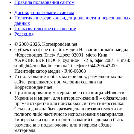
Правила пользования сайтом
Договор пользования сайтом
Политика в сфере конфиденциальности и персональных
данных
Пользовательское соглашение
Редакция
© 2000-2026, Korrespondent.net
Субъект в сфере онлайн-медиа Название онлайн-медиа -
«КореспонденТ.net» Адрес: 02091, місто Київ,
ХАРКІВСЬКЕ ШОСЕ, будинок 172-Б, офіс 208/1 E-mail:
sunlight@mediadim.com.ua
Телефон: 044-205-43-00
Идентификатор медиа - R40-06068
Использование любых материалов, размещённых на
сайте, разрешается при условии ссылки на
Корреспондент.net.
При копировании материалов со страницы «Новости
Украины и мира», для интернет-изданий – обязательна
прямая открытая для поисковых систем гиперссылка.
Ссылка должна быть размещена в независимости от
полного либо частичного использования материалов.
Гиперссылка (для интернет- изданий) – должна быть
размещена в подзаголовке или в первом абзаце
материала.