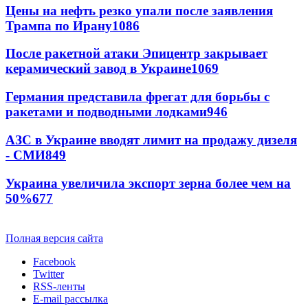
Цены на нефть резко упали после заявления
Трампа по Ирану
1086
После ракетной атаки Эпицентр закрывает
керамический завод в Украине
1069
Германия представила фрегат для борьбы с
ракетами и подводными лодками
946
АЗС в Украине вводят лимит на продажу дизеля
- СМИ
849
Украина увеличила экспорт зерна более чем на
50%
677
Полная версия сайта
Facebook
Twitter
RSS-ленты
E-mail рассылка