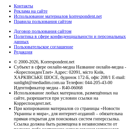
Контакты
Реклама на сайте
Использование материалов korrespondent.net
Правила пользования сайтом
Договор пользования сайтом
Политика в сфере конфиденциальности и персональных
данных
Пользовательское соглашение
Редакция
© 2000-2026, Korrespondent.net
Субъект в сфере онлайн-медиа Название онлайн-медиа -
«КореспонденТ.net» Адрес: 02091, місто Київ,
ХАРКІВСЬКЕ ШОСЕ, будинок 172-Б, офіс 208/1 E-mail:
sunlight@mediadim.com.ua
Телефон: 044-205-43-00
Идентификатор медиа - R40-06068
Использование любых материалов, размещённых на
сайте, разрешается при условии ссылки на
Корреспондент.net.
При копировании материалов со страницы «Новости
Украины и мира», для интернет-изданий – обязательна
прямая открытая для поисковых систем гиперссылка.
Ссылка должна быть размещена в независимости от