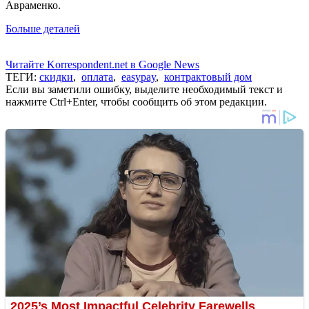
Авраменко.
Больше деталей
Читайте Korrespondent.net в Google News
ТЕГИ:
скидки
,
оплата
,
easypay
,
контрактовый дом
Если вы заметили ошибку, выделите необходимый текст и
нажмите Ctrl+Enter, чтобы сообщить об этом редакции.