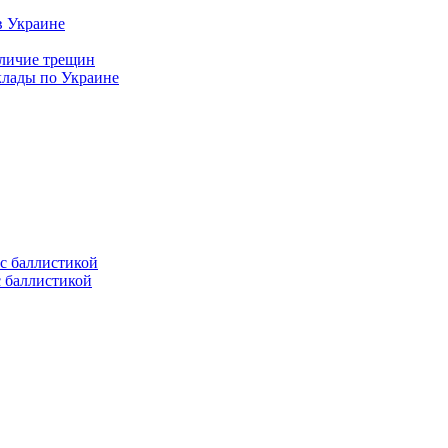
в Украине
аличие трещин
клады по Украине
с баллистикой