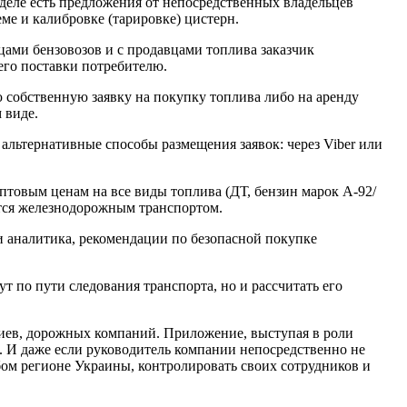
деле есть предложения от непосредственных владельцев
ме и калибровке (тарировке) цистерн.
цами бензовозов и с продавцами топлива заказчик
его поставки потребителю.
 собственную заявку на покупку топлива либо на аренду
 виде.
альтернативные способы размещения заявок: через Viber или
птовым ценам на все виды топлива (ДТ, бензин марок А-92/
ется железнодорожным транспортом.
 аналитика, рекомендации по безопасной покупке
 по пути следования транспорта, но и рассчитать его
риев, дорожных компаний. Приложение, выступая в роли
. И даже если руководитель компании непосредственно не
бом регионе Украины, контролировать своих сотрудников и