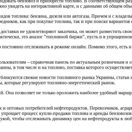
довать бензовоз и приобрести топливо. В соответствующем раз
жно увидеть на интерактивной карте, и с данными об общем объе
дов топлива: бензина, дизеля или автогаза. Причем и с владель
едников, как при покупке топлива, так и при поиске вариантов 
доставки не удовлетворяют заказчика, он может разместить свою
Фактически, это аналог "топливной биржи", пусть и в упрощенном
постоянно отслеживать в режиме онлайн. Помимо этого, есть и 
ользователям – справочная панель по актуальным розничным и о
аины, в том числе и на топливо, поставка которого осуществля
бликуются свежие новости топливного рынка Украины, статьи и
ы, которые регулируют топливно-энергетический рынок.
й. Она позволяет не только проложить наиболее удобный маршрут
к и оптовых потребителей нефтепродуктов. Перевозчиков, агра
, упрощает процесс купли-продажи топлива и аренды бензовозов
 рукой, чтобы отслеживать динамику цен на нефтепродукты в лю