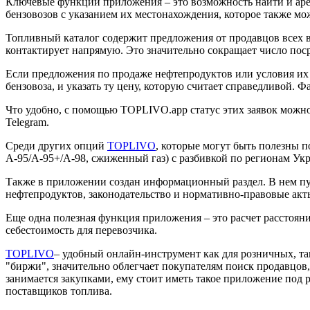
Ключевые функции приложения – это возможность найти и арен
бензовозов с указанием их местонахождения, которое также мо
Топливный каталог содержит предложения от продавцов всех ви
контактирует напрямую. Это значительно сокращает число поср
Если предложения по продаже нефтепродуктов или условия их 
бензовоза, и указать ту цену, которую считает справедливой. 
Что удобно, с помощью TOPLIVO.app статус этих заявок можно 
Telegram.
Среди других опций
TOPLIVO
, которые могут быть полезны п
А-95/А-95+/А-98, сжиженный газ) с разбивкой по регионам Укр
Также в приложении создан информационный раздел. В нем пу
нефтепродуктов, законодательство и нормативно-правовые акт
Еще одна полезная функция приложения – это расчет расстояни
себестоимость для перевозчика.
TOPLIVO
– удобный онлайн-инструмент как для розничных, та
"биржи", значительно облегчает покупателям поиск продавцов
занимается закупками, ему стоит иметь такое приложение под
поставщиков топлива.