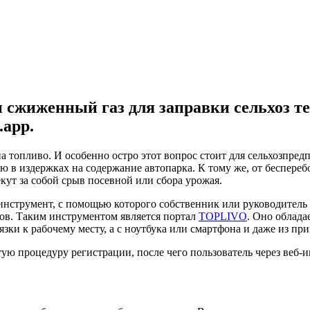
 сжиженный газ для заправки сельхоз те
app.
топливо. И особенно остро этот вопрос стоит для сельхозпредпр
ю в издержках на содержание автопарка. К тому же, от беспереб
кут за собой срыв посевной или сбора урожая.
инструмент, с помощью которого собственник или руководитель
ков. Таким инструментом является портал
TOPLIVO
. Оно облад
язки к рабочему месту, а с ноутбука или смартфона и даже из пр
ю процедуру регистрации, после чего пользователь через веб-и