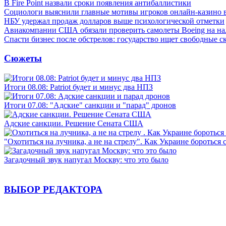
В Fire Point назвали сроки появления антибаллистики
Социологи выяснили главные мотивы игроков онлайн-казино 
НБУ удержал продаж долларов выше психологической отметки
Авиакомпании США обязали проверить самолеты Boeing на н
Спасти бизнес после обстрелов: государство ищет свободные с
Сюжеты
Итоги 08.08: Patriot будет и минус два НПЗ
Итоги 07.08: "Адские" санкции и "парад" дронов
Адские санкции. Решение Сената США
"Охотиться на лучника, а не на стрелу". Как Украине бороться 
Загадочный звук напугал Москву: что это было
ВЫБОР РЕДАКТОРА