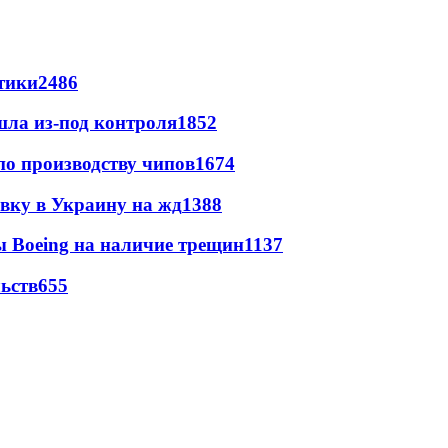
стики
2486
шла из-под контроля
1852
по производству чипов
1674
авку в Украину на жд
1388
 Boeing на наличие трещин
1137
ьств
655