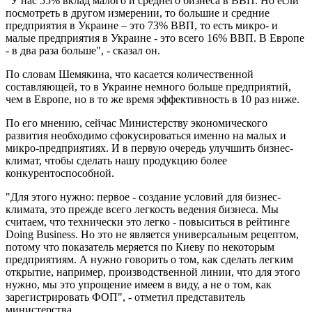
"У нас 55% вклад малого и среднего бизнеса в ВВП. Но если
посмотреть в другом измерении, то большие и средние
предприятия в Украине – это 73% ВВП, то есть микро- и
малые предприятия в Украине - это всего 16% ВВП. В Европе
- в два раза больше", - сказал он.
По словам Шемякина, что касается количественной
составляющей, то в Украине немного больше предприятий,
чем в Европе, но в то же время эффективность в 10 раз ниже.
По его мнению, сейчас Министерству экономического
развития необходимо сфокусироваться именно на малых и
микро-предприятиях. И в первую очередь улучшить бизнес-
климат, чтобы сделать нашу продукцию более
конкурентоспособной.
"Для этого нужно: первое - создание условий для бизнес-
климата, это прежде всего легкость ведения бизнеса. Мы
считаем, что технически это легко - повыситься в рейтинге
Doing Вusiness. Но это не является универсальным рецептом,
потому что показатель меряется по Киеву по некоторым
предприятиям. А нужно говорить о том, как сделать легким
открытие, например, производственной линии, что для этого
нужно, мы это упрощение имеем в виду, а не о том, как
зарегистрировать ФОП", - отметил представитель
министерства.