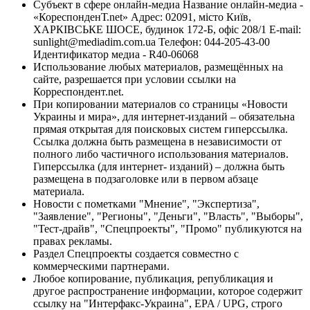
Субъект в сфере онлайн-медиа Название онлайн-медиа -
«КореспонденТ.net» Адрес: 02091, місто Київ,
ХАРКІВСЬКЕ ШОСЕ, будинок 172-Б, офіс 208/1 E-mail:
sunlight@mediadim.com.ua
Телефон: 044-205-43-00
Идентификатор медиа - R40-06068
Использование любых материалов, размещённых на
сайте, разрешается при условии ссылки на
Корреспондент.net.
При копировании материалов со страницы «Новости
Украины и мира», для интернет-изданий – обязательна
прямая открытая для поисковых систем гиперссылка.
Ссылка должна быть размещена в независимости от
полного либо частичного использования материалов.
Гиперссылка (для интернет- изданий) – должна быть
размещена в подзаголовке или в первом абзаце
материала.
Новости с пометками "Мнение", "Экспертиза",
"Заявление", "Регионы", "Деньги", "Власть", "Выборы",
"Тест-драйв", "Спецпроекты", "Промо" публикуются на
правах рекламы.
Раздел Спецпроекты создается совместно с
коммерческими партнерами.
Любое копирование, публикация, републикация и
другое распространение информации, которое содержит
ссылку на "Интерфакс-Украина", EPA / UPG, строго