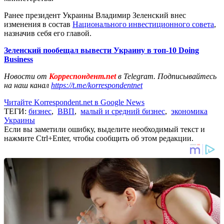
Ранее президент Украины Владимир Зеленский внес
изменения в состав
Национального инвестиционного совета
,
назначив себя его главой.
Зеленский пообещал вывести Украину в топ-10 Doing
Business
Новости от
Корреспондент.net
в Telegram. Подписывайтесь
на наш канал
https://t.me/korrespondentnet
Читайте Korrespondent.net в Google News
ТЕГИ:
бизнес
,
ВВП
,
малый и средний бизнес
,
экономика
Украины
Если вы заметили ошибку, выделите необходимый текст и
нажмите Ctrl+Enter, чтобы сообщить об этом редакции.