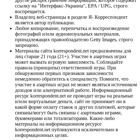
другое распространение информации, которое содержит
ссылку на "Интерфакс-Украина", EPA / UPG, строго
воспрещается.
Владелец веб-страницы в разделе Я- Корреспондент
является автор публикации.
Любое копирование, перепечатка и воспроизведение
фотографий и/или аудиовизуальных материалов,
принадлежащих правообладателю Getty Images, строго
запрещено.
Материалы сайта korrespondent.net предназначены для
лиц старше 21 года (21+). Участие в азартных играх
может вызвать игровую зависимость. Соблюдайте
правила (принципы) ответственной игры. При
обнаружении первых признаков зависимости
немедленно обратитесь к специалисту. Помните, что
участие в азартных играх не может являться источником
доходов или альтернативой работе. Информационный
ресурс korrespondent.net не проводит игры на реальные
и/или виртуальные деньги, сайт не принимает ни в
какой форме оплату ставок и других платежей, которые
связаны/могут быть связаны с азартными играми,
букмекерами или тотализаторами. Какие-либо
материалы на информационном ресурсе
korrespondent.net публикуются исключительно в
информационных целях.