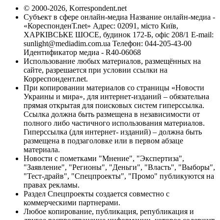
© 2000-2026, Korrespondent.net
Субъект в сфере онлайн-медиа Название онлайн-медиа -
«КореспонденТ.net» Адрес: 02091, місто Київ,
ХАРКІВСЬКЕ ШОСЕ, будинок 172-Б, офіс 208/1 E-mail:
sunlight@mediadim.com.ua
Телефон: 044-205-43-00
Идентификатор медиа - R40-06068
Использование любых материалов, размещённых на
сайте, разрешается при условии ссылки на
Корреспондент.net.
При копировании материалов со страницы «Новости
Украины и мира», для интернет-изданий – обязательна
прямая открытая для поисковых систем гиперссылка.
Ссылка должна быть размещена в независимости от
полного либо частичного использования материалов.
Гиперссылка (для интернет- изданий) – должна быть
размещена в подзаголовке или в первом абзаце
материала.
Новости с пометками "Мнение", "Экспертиза",
"Заявление", "Регионы", "Деньги", "Власть", "Выборы",
"Тест-драйв", "Спецпроекты", "Промо" публикуются на
правах рекламы.
Раздел Спецпроекты создается совместно с
коммерческими партнерами.
Любое копирование, публикация, републикация и