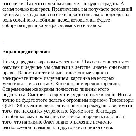
рассрочки. Так что семейный бюджет не будет страдать. А
семья только выиграет. Практически, вы получаете домашний
кинотеатр. 75 дюймов на стене просто идеально подходят на
роль семейного любимца, перед которым вы будете
собираться для просмотра фильмов и сериалов.
Экран вредит зрению
Не сиди рядом с экраном - ослепнешь! Такие наставления от
бабушек и дедушек мы слышали в детстве. Знаете, они были
правы. Вспомните те старые кинескопные ящики с
электромагнитным излучением, картинка на которых
мельтишила из-за помех. Конечно, они вредили зрению.
Современные же экраны полностью лишены этого
недостатка. Смотреть в одну точку долго тоже вредно. Но вы
точно не будете этого делать с огромным экраном. Телевизоры
QLED 8К имеют великолепную цветопередачу, независимо от
того, где находится устройство. Кроме того, благодаря
антибликовому покрытию, нет риска повредить глаза из-за
того, что на экране будет видно отражение неудачно
расположенной лампы или другого источника света.