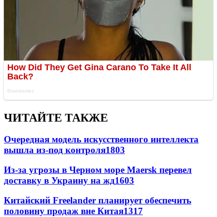
ЧИТАЙТЕ ТАКЖЕ
Очередная модель искусственного интеллекта
вышла из-под контроля
1803
Из-за угрозы в Черном море Maersk перевел
доставку в Украину на жд
1603
Китайский Freelander планирует обеспечить
половину продаж вне Китая
1317