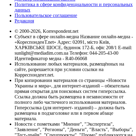
Политика в сфере конфиденциальности и персональных
данных
Пользовательское соглашение
Редакция
© 2000-2026, Korrespondent.net
Субъект в сфере онлайн-медиа Название онлайн-медиа -
«КореспонденТ.net» Адрес: 02091, місто Київ,
ХАРКІВСЬКЕ ШОСЕ, будинок 172-Б, офіс 208/1 E-mail:
sunlight@mediadim.com.ua
Телефон: 044-205-43-00
Идентификатор медиа - R40-06068
Использование любых материалов, размещённых на
сайте, разрешается при условии ссылки на
Корреспондент.net.
При копировании материалов со страницы «Новости
Украины и мира», для интернет-изданий – обязательна
прямая открытая для поисковых систем гиперссылка.
Ссылка должна быть размещена в независимости от
полного либо частичного использования материалов.
Гиперссылка (для интернет- изданий) – должна быть
размещена в подзаголовке или в первом абзаце
материала.
Новости с пометками "Мнение", "Экспертиза",
"Заявление", "Регионы", "Деньги", "Власть", "Выборы",
"Тест-драйв", "Спецпроекты", "Промо" публикуются на