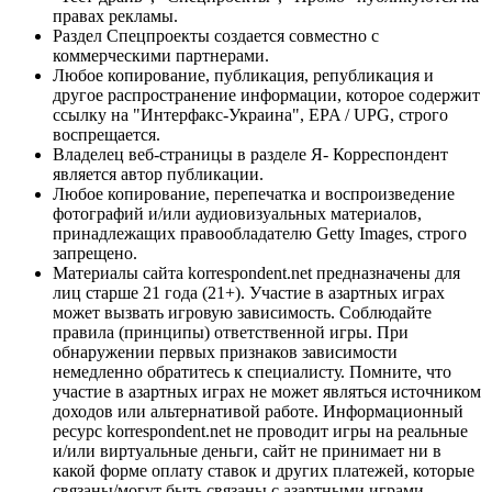
правах рекламы.
Раздел Спецпроекты создается совместно с
коммерческими партнерами.
Любое копирование, публикация, републикация и
другое распространение информации, которое содержит
ссылку на "Интерфакс-Украина", EPA / UPG, строго
воспрещается.
Владелец веб-страницы в разделе Я- Корреспондент
является автор публикации.
Любое копирование, перепечатка и воспроизведение
фотографий и/или аудиовизуальных материалов,
принадлежащих правообладателю Getty Images, строго
запрещено.
Материалы сайта korrespondent.net предназначены для
лиц старше 21 года (21+). Участие в азартных играх
может вызвать игровую зависимость. Соблюдайте
правила (принципы) ответственной игры. При
обнаружении первых признаков зависимости
немедленно обратитесь к специалисту. Помните, что
участие в азартных играх не может являться источником
доходов или альтернативой работе. Информационный
ресурс korrespondent.net не проводит игры на реальные
и/или виртуальные деньги, сайт не принимает ни в
какой форме оплату ставок и других платежей, которые
связаны/могут быть связаны с азартными играми,