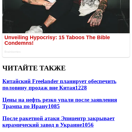
ЧИТАЙТЕ ТАКЖЕ
Китайский Freelander планирует обеспечить
половину продаж вне Китая
1228
Цены на нефть резко упали после заявления
Трампа по Ирану
1085
После ракетной атаки Эпицентр закрывает
керамический завод в Украине
1056