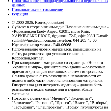
Политика в сфере конфиденциальности и персональных
данных
Пользовательское соглашение
Редакция
© 2000-2026, Korrespondent.net
Субъект в сфере онлайн-медиа Название онлайн-медиа -
«КореспонденТ.net» Адрес: 02091, місто Київ,
ХАРКІВСЬКЕ ШОСЕ, будинок 172-Б, офіс 208/1 E-mail:
sunlight@mediadim.com.ua
Телефон: 044-205-43-00
Идентификатор медиа - R40-06068
Использование любых материалов, размещённых на
сайте, разрешается при условии ссылки на
Корреспондент.net.
При копировании материалов со страницы «Новости
Украины и мира», для интернет-изданий – обязательна
прямая открытая для поисковых систем гиперссылка.
Ссылка должна быть размещена в независимости от
полного либо частичного использования материалов.
Гиперссылка (для интернет- изданий) – должна быть
размещена в подзаголовке или в первом абзаце
материала.
Новости с пометками "Мнение", "Экспертиза",
"Заявление", "Регионы", "Деньги", "Власть", "Выборы",
"Тест-драйв", "Спецпроекты", "Промо" публикуются на