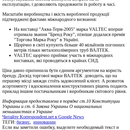
експлуатацію, і дозволяють продовжити їх роботу в часі.
Масштаби виробництва і якість виробленої продукції
підтверджені фактами міжнародного визнання:
На виставці "Аква-Терм-2005" марка VALTEC вперше
отримала звання "Бренд Року", пізніше додалася премія
"Торгова Марка Року" в Україні.
Щорічно в світі купують більше 40 мільйонів погонних
метрів тільки металополімерних труб ВАЛТЕК.
VALTEC щорічно приймає участь в міжнародних
виставках, які проводяться в країнах СНД.
Ціна давно припинила бути єдиним аргументом на користь
бренду. Досвід торгової марки ВАЛТЕК доводить, що на
першому місці завжди стоїть задоволений клієнт. А розвиток
асортименту і вдосконалення конструктивних рішень подають
приклад іншим постачальникам і виробникам світового рівня.
Информация предоставлена в порядке ст.10 Конституции
Украины и ст. 6 Закона Украины О национальных
меньшинствах в Украине
Читайте Korrespondent.net в Google News
ТЕГИ:
бизнес
,
инновации
Если вы заметили ошибку, выделите необходимый текст и