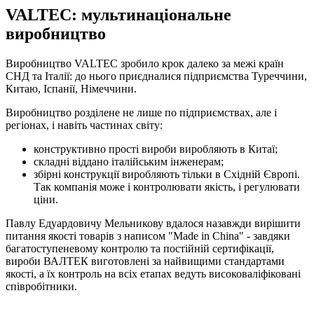
VALTEC: мультинаціональне
виробництво
Виробництво VALTEC зробило крок далеко за межі країн
СНД та Італії: до нього приєдналися підприємства Туреччини,
Китаю, Іспанії, Німеччини.
Виробництво розділене не лише по підприємствах, але і
регіонах, і навіть частинах світу:
конструктивно прості вироби виробляють в Китаї;
складні віддано італійським інженерам;
збірні конструкції виробляють тільки в Східній Європі.
Так компанія може і контролювати якість, і регулювати
ціни.
Павлу Едуардовичу Мельникову вдалося назавжди вирішити
питання якості товарів з написом "Made in China" - завдяки
багатоступеневому контролю та постійній сертифікації,
вироби ВАЛТЕК виготовлені за найвищими стандартами
якості, а їх контроль на всіх етапах ведуть високоваліфіковані
співробітники.