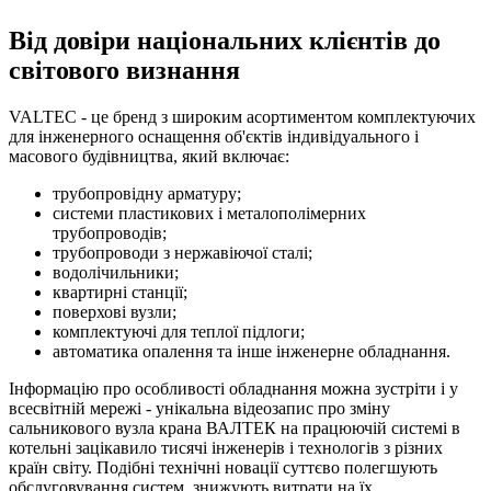
Від довіри національних клієнтів до
світового визнання
VALTEC - це бренд з широким асортиментом комплектуючих
для інженерного оснащення об'єктів індивідуального і
масового будівництва, який включає:
трубопровідну арматуру;
системи пластикових і металополімерних
трубопроводів;
трубопроводи з нержавіючої сталі;
водолічильники;
квартирні станції;
поверхові вузли;
комплектуючі для теплої підлоги;
автоматика опалення та інше інженерне обладнання.
Інформацію про особливості обладнання можна зустріти і у
всесвітній мережі - унікальна відеозапис про зміну
сальникового вузла крана ВАЛТЕК на працюючій системі в
котельні зацікавило тисячі інженерів і технологів з різних
країн світу. Подібні технічні новації суттєво полегшують
обслуговування систем, знижують витрати на їх