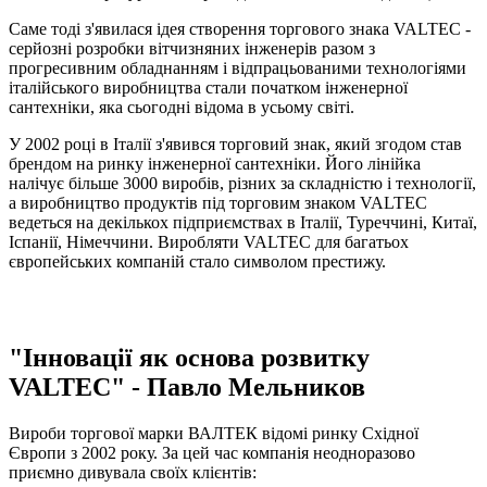
Саме тоді з'явилася ідея створення торгового знака VALTEC -
серйозні розробки вітчизняних інженерів разом з
прогресивним обладнанням і відпрацьованими технологіями
італійського виробництва стали початком інженерної
сантехніки, яка сьогодні відома в усьому світі.
У 2002 році в Італії з'явився торговий знак, який згодом став
брендом на ринку інженерної сантехніки. Його лінійка
налічує більше 3000 виробів, різних за складністю і технології,
а виробництво продуктів під торговим знаком VALTEC
ведеться на декількох підприємствах в Італії, Туреччині, Китаї,
Іспанії, Німеччини. Виробляти VALTEC для багатьох
європейських компаній стало символом престижу.
"Інновації як основа розвитку
VALTEC" - Павло Мельников
Вироби торгової марки ВАЛТЕК відомі ринку Східної
Європи з 2002 року. За цей час компанія неодноразово
приємно дивувала своїх клієнтів: