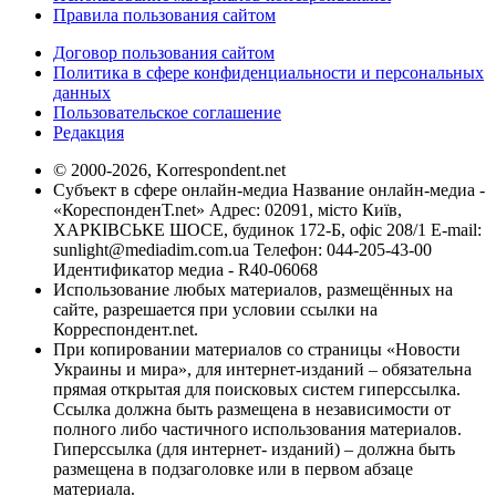
Правила пользования сайтом
Договор пользования сайтом
Политика в сфере конфиденциальности и персональных
данных
Пользовательское соглашение
Редакция
© 2000-2026, Korrespondent.net
Субъект в сфере онлайн-медиа Название онлайн-медиа -
«КореспонденТ.net» Адрес: 02091, місто Київ,
ХАРКІВСЬКЕ ШОСЕ, будинок 172-Б, офіс 208/1 E-mail:
sunlight@mediadim.com.ua
Телефон: 044-205-43-00
Идентификатор медиа - R40-06068
Использование любых материалов, размещённых на
сайте, разрешается при условии ссылки на
Корреспондент.net.
При копировании материалов со страницы «Новости
Украины и мира», для интернет-изданий – обязательна
прямая открытая для поисковых систем гиперссылка.
Ссылка должна быть размещена в независимости от
полного либо частичного использования материалов.
Гиперссылка (для интернет- изданий) – должна быть
размещена в подзаголовке или в первом абзаце
материала.