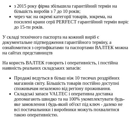
з 2015 року фірма збільшила гарантійний термін на
більшість виробів з 7 до 10 років;
через час на окремі категорії товарів, зокрема, на
посилені крани серії PERFECT гарантійний термін виріс
до 15-ти років.
У складі технічного паспорта на кожний виріб є
документальне підтвердження гарантійного терміну, а
ознайомитися з сертифікатами та паспортами ВАЛТЕК можна
на сайтах представництв
На користь ВАЛТЕК говорить і оперативність, і постійна
наявність реальних складських запасів:
Продажі ведуться в більш ніж 10 тисячах роздрібних
магазинів світу. Більшість товарів постійно доступні
споживачам незалежно від регіону проживання.
Складські запаси VALTEC і оперативна доставка
допомагають швидко та на 100% укомплектувати будь-
яке замовлення і будь-який об'єкт під ключ - далеко не
всі постачальники і виробники можуть похвалитися
такою оперативністю.