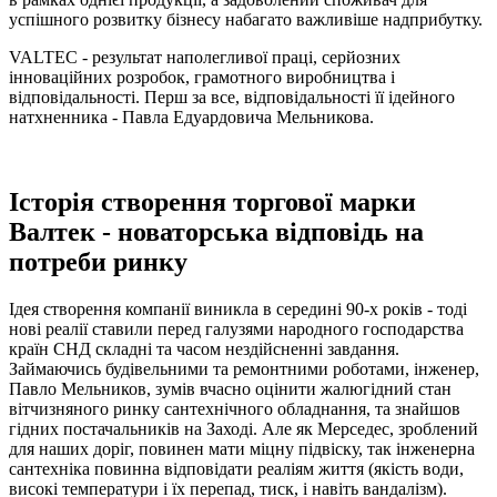
успішного розвитку бізнесу набагато важливіше надприбутку.
VALTEC - результат наполегливої праці, серйозних
інноваційних розробок, грамотного виробництва і
відповідальності. Перш за все, відповідальності її ідейного
натхненника - Павла Едуардовича Мельникова.
Історія створення торгової марки
Валтек - новаторська відповідь на
потреби ринку
Ідея створення компанії виникла в середині 90-х років - тоді
нові реалії ставили перед галузями народного господарства
країн СНД складні та часом нездійсненні завдання.
Займаючись будівельними та ремонтними роботами, інженер,
Павло Мельников, зумів вчасно оцінити жалюгідний стан
вітчизняного ринку сантехнічного обладнання, та знайшов
гідних постачальників на Заході. Але як Мерседес, зроблений
для наших доріг, повинен мати міцну підвіску, так інженерна
сантехніка повинна відповідати реаліям життя (якість води,
високі температури і їх перепад, тиск, і навіть вандалізм).