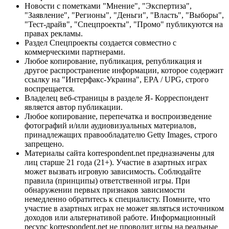
Новости с пометками "Мнение", "Экспертиза",
"Заявление", "Регионы", "Деньги", "Власть", "Выборы",
"Тест-драйв", "Спецпроекты", "Промо" публикуются на
правах рекламы.
Раздел Спецпроекты создается совместно с
коммерческими партнерами.
Любое копирование, публикация, републикация и
другое распространение информации, которое содержит
ссылку на "Интерфакс-Украина", EPA / UPG, строго
воспрещается.
Владелец веб-страницы в разделе Я- Корреспондент
является автор публикации.
Любое копирование, перепечатка и воспроизведение
фотографий и/или аудиовизуальных материалов,
принадлежащих правообладателю Getty Images, строго
запрещено.
Материалы сайта korrespondent.net предназначены для
лиц старше 21 года (21+). Участие в азартных играх
может вызвать игровую зависимость. Соблюдайте
правила (принципы) ответственной игры. При
обнаружении первых признаков зависимости
немедленно обратитесь к специалисту. Помните, что
участие в азартных играх не может являться источником
доходов или альтернативой работе. Информационный
ресурс korrespondent.net не проводит игры на реальные