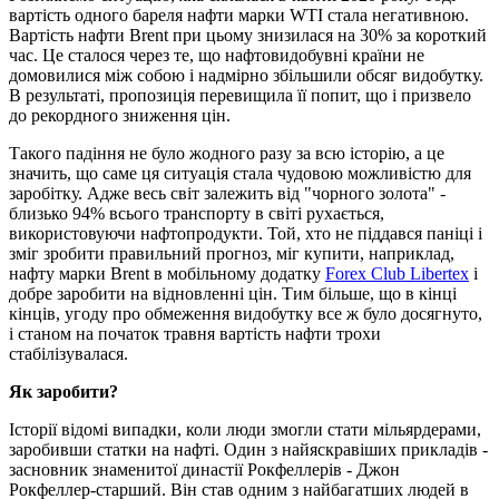
вартість одного бареля нафти марки WTI стала негативною.
Вартість нафти Brent при цьому знизилася на 30% за короткий
час. Це сталося через те, що нафтовидобувні країни не
домовилися між собою і надмірно збільшили обсяг видобутку.
В результаті, пропозиція перевищила її попит, що і призвело
до рекордного зниження цін.
Такого падіння не було жодного разу за всю історію, а це
значить, що саме ця ситуація стала чудовою можливістю для
заробітку. Адже весь світ залежить від "чорного золота" -
близько 94% всього транспорту в світі рухається,
використовуючи нафтопродукти. Той, хто не піддався паніці і
зміг зробити правильний прогноз, міг купити, наприклад,
нафту марки Brent в мобільному додатку
Forex Club Libertex
і
добре заробити на відновленні цін. Тим більше, що в кінці
кінців, угоду про обмеження видобутку все ж було досягнуто,
і станом на початок травня вартість нафти трохи
стабілізувалася.
Як заробити?
Історії відомі випадки, коли люди змогли стати мільярдерами,
заробивши статки на нафті. Один з найяскравіших прикладів -
засновник знаменитої династії Рокфеллерів - Джон
Рокфеллер-старший. Він став одним з найбагатших людей в