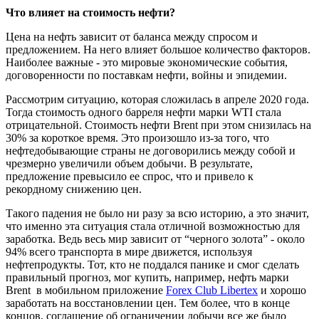
Что влияет на стоимость нефти?
Цена на нефть зависит от баланса между спросом и
предложением. На него влияет большое количество факторов.
Наиболее важные - это мировые экономические события,
договоренности по поставкам нефти, войны и эпидемии.
Рассмотрим ситуацию, которая сложилась в апреле 2020 года.
Тогда стоимость одного барреля нефти марки WTI стала
отрицательной. Стоимость нефти Brent при этом снизилась на
30% за короткое время. Это произошло из-за того, что
нефтедобывающие страны не договорились между собой и
чрезмерно увеличили объем добычи. В результате,
предложение превысило ее спрос, что и привело к
рекордному снижению цен.
Такого падения не было ни разу за всю историю, а это значит,
что именно эта ситуация стала отличной возможностью для
заработка. Ведь весь мир зависит от “черного золота” - около
94% всего транспорта в мире движется, используя
нефтепродукты. Тот, кто не поддался панике и смог сделать
правильный прогноз, мог купить, например, нефть марки
Brent в мобильном приложение
Forex Club Libertex
и хорошо
заработать на восстановлении цен. Тем более, что в конце
концов, соглашение об ограничении добычи все же было