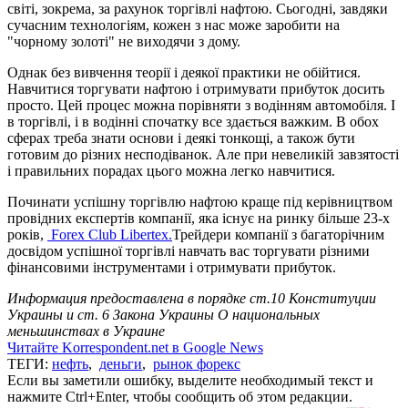
світі, зокрема, за рахунок торгівлі нафтою. Сьогодні, завдяки
сучасним технологіям, кожен з нас може заробити на
"чорному золоті" не виходячи з дому.
Однак без вивчення теорії і деякої практики не обійтися.
Навчитися торгувати нафтою і отримувати прибуток досить
просто. Цей процес можна порівняти з водінням автомобіля. І
в торгівлі, і в водінні спочатку все здається важким. В обох
сферах треба знати основи і деякі тонкощі, а також бути
готовим до різних несподіванок. Але при невеликій завзятості
і правильних порадах цього можна легко навчитися.
Починати успішну торгівлю нафтою краще під керівництвом
провідних експертів компанії, яка існує на ринку більше 23-х
років,
Forex Club Libertex.
Трейдери компанії з багаторічним
досвідом успішної торгівлі навчать вас торгувати різними
фінансовими інструментами і отримувати прибуток.
Информация предоставлена в порядке ст.10 Конституции
Украины и ст. 6 Закона Украины О национальных
меньшинствах в Украине
Читайте Korrespondent.net в Google News
ТЕГИ:
нефть
,
деньги
,
рынок форекс
Если вы заметили ошибку, выделите необходимый текст и
нажмите Ctrl+Enter, чтобы сообщить об этом редакции.