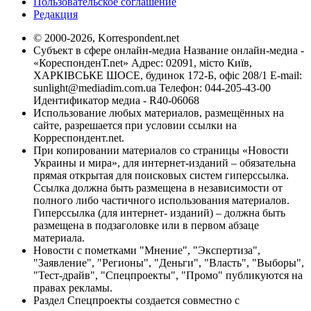
Пользовательское соглашение
Редакция
© 2000-2026, Korrespondent.net
Субъект в сфере онлайн-медиа Название онлайн-медиа -
«КореспонденТ.net» Адрес: 02091, місто Київ,
ХАРКІВСЬКЕ ШОСЕ, будинок 172-Б, офіс 208/1 E-mail:
sunlight@mediadim.com.ua
Телефон: 044-205-43-00
Идентификатор медиа - R40-06068
Использование любых материалов, размещённых на
сайте, разрешается при условии ссылки на
Корреспондент.net.
При копировании материалов со страницы «Новости
Украины и мира», для интернет-изданий – обязательна
прямая открытая для поисковых систем гиперссылка.
Ссылка должна быть размещена в независимости от
полного либо частичного использования материалов.
Гиперссылка (для интернет- изданий) – должна быть
размещена в подзаголовке или в первом абзаце
материала.
Новости с пометками "Мнение", "Экспертиза",
"Заявление", "Регионы", "Деньги", "Власть", "Выборы",
"Тест-драйв", "Спецпроекты", "Промо" публикуются на
правах рекламы.
Раздел Спецпроекты создается совместно с