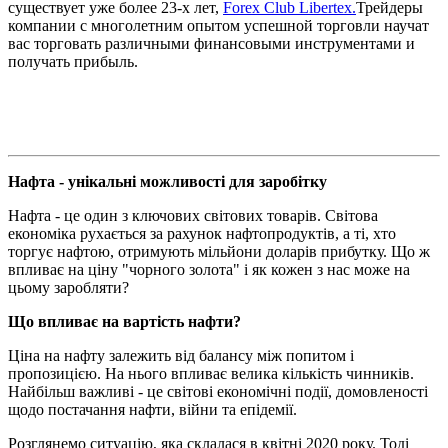
существует уже более 23-х лет,
Forex Club Libertex.
Трейдеры
компании с многолетним опытом успешной торговли научат
вас торговать различными финансовыми инструментами и
получать прибыль.
Нафта - унікальні можливості для заробітку
Нафта - це один з ключових світових товарів. Світова
економіка рухається за рахунок нафтопродуктів, а ті, хто
торгує нафтою, отримують мільйони доларів прибутку. Що ж
впливає на ціну "чорного золота" і як кожен з нас може на
цьому заробляти?
Що впливає на вартість нафти?
Ціна на нафту залежить від балансу між попитом і
пропозицією. На нього впливає велика кількість чинників.
Найбільш важливі - це світові економічні події, домовленості
щодо постачання нафти, війни та епідемії.
Розглянемо ситуацію, яка склалася в квітні 2020 року. Тоді