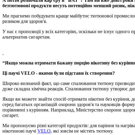
А потім розпочали кар'єру в “БАТ”? Там ви вже довгі роки
безтютюнові продукти несуть потенційно менший ризик, ніж 
Ми прагнемо побудувати краще майбутнє тютюнової промисловос
ризиком для здоров'я.
У нас є пропозиції у всіх категоріях, оскільки не існує одного
альтернатив сигаретам.
“Якщо можна отримати бажану порцію нікотину без куріння,
Ці паучі VELO - якими були підстави їх створення?
Широко визнаний факт, що саме спалювання тютюну призводить 
дуже складна хімічна реакція. Спалювання тютюну утворює дим 
Якщо ви можете знайти спосіб отримати нікотин без куріння, до
серед багатьох організацій охорони здоров'я та науковців фор
порівнянні з курінням. Наприклад, Міністерство охорони здоро
сигарет.
Ми пропонуємо різні категорії продуктів: для паріння та нагр
нікотинові паучі
VELO
, які зовсім не містять тютюну.