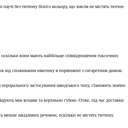
і паучі без тютюну білого кольору, що зовсім не містять тютюн
, оскільки вони мають найбільше співвідношення токсичних
ик від споживання нікотину в порівнянні з сигаретним димом.
 перорального застосування шведського типу, становить значно
іщують між яснами та верхньою губою. Отже, під час доставки
ть менше шкідливих речовин, оскільки не містять тютюну.