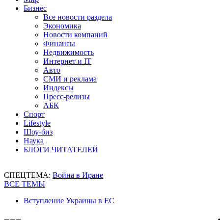
Бизнес
Все новости раздела
Экономика
Новости компаний
Финансы
Недвижимость
Интернет и IT
Авто
СМИ и реклама
Индексы
Пресс-релизы
АБК
Спорт
Lifestyle
Шоу-биз
Наука
БЛОГИ ЧИТАТЕЛЕЙ
СПЕЦТЕМА:
Война в Иране
ВСЕ ТЕМЫ
Вступление Украины в ЕС