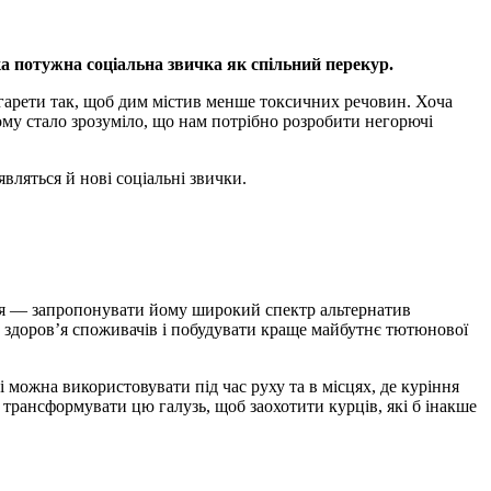
 потужна соціальна звичка як спільний перекур.
гарети так, щоб дим містив менше токсичних речовин. Хоча
Тому стало зрозуміло, що нам потрібно розробити негорючі
вляться й нові соціальні звички.
ня — запропонувати йому широкий спектр альтернатив
а здоров’я споживачів і побудувати краще майбутнє тютюнової
 можна використовувати під час руху та в місцях, де куріння
трансформувати цю галузь, щоб заохотити курців, які б інакше