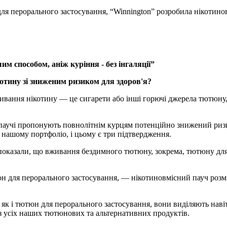
ля перорального застосування, “Winnington” розробила нікотинов
 способом, аніж куріння - без інгаляції”
отину зі зниженим ризиком для здоров'я?
ивання нікотину — це сигарети або інші горючі джерела тютюну
і паучі пропонують повнолітнім курцям потенційно знижений риз
 нашому портфоліо, і цьому є три підтвердження.
 показали, що вживання бездимного тютюну, зокрема, тютюну для
н для перорального застосування, — нікотиновмісний пауч розм
як і тютюн для перорального застосування, вони виділяють наві
з усіх наших тютюнових та альтернативних продуктів.