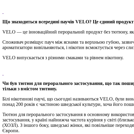
Що знаходиться всередині паучів VELO? Це єдиний продукт а
VELO — це інноваційний пероральний продукт без тютюну, який 
Споживач розміщує пауч між яснами та верхньою губою, зазвича
ароматизатори вивільняються, і нікотин всмоктується через сл
VELO випускається з різними смаками та рівнем нікотину.
Чи був тютюн для перорального застосування, що так пошире
тільки з вмістом тютюну.
Білі нікотинові паучі, що сьогодні називаються VELO, були ви
понад 200 років є частиною шведської культури, хоча його пош
Тютюн для перорального застосування в основному використовую
застосування, у країні найнижча частота куріння у світі (близ
(ХОЗЛ). З іншого боку, шведські жінки, які повільніше переход
Європи.