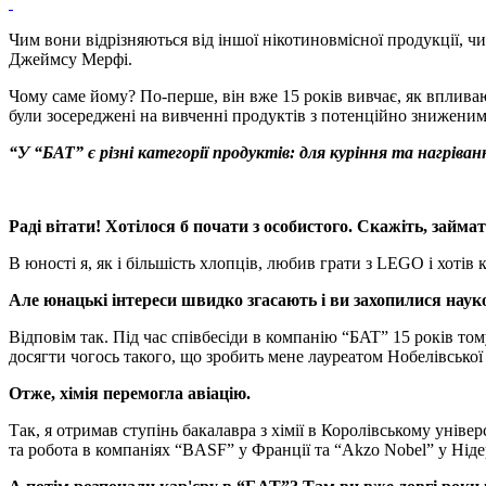
Чим вони відрізняються від іншої нікотиновмісної продукції, 
Джеймсу Мерфі.
Чому саме йому? По-перше, він вже 15 років вивчає, як вплива
були зосереджені на вивченні продуктів з потенційно зниженим
“У “БАТ” є різні категорії продуктів: для куріння та нагрі
Раді вітати! Хотілося б почати з особистого. Скажіть, зай
В юності я, як і більшість хлопців, любив грати з LEGO і хотів
Але юнацькі інтереси швидко згасають і ви захопилися наук
Відповім так. Під час співбесіди в компанію “БAT” 15 років то
досягти чогось такого, що зробить мене лауреатом Нобелівської п
Отже, хімія перемогла авіацію.
Так, я отримав ступінь бакалавра з хімії в Королівському уніве
та робота в компаніях “BASF” у Франції та “Akzo Nobel” у Нід