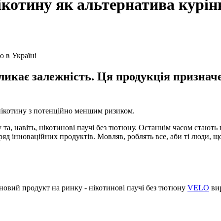
котину як альтернатива курін
кликає залежність. Ця продукція признач
ікотину з потенційно меншим ризиком.
а, навіть, нікотинові паучі без тютюну. Останнім часом стають
яд інноваційних продуктів. Мовляв, роблять все, аби ті люди, щ
 новий продукт на ринку - нікотинові паучі без тютюну
VELO
вир