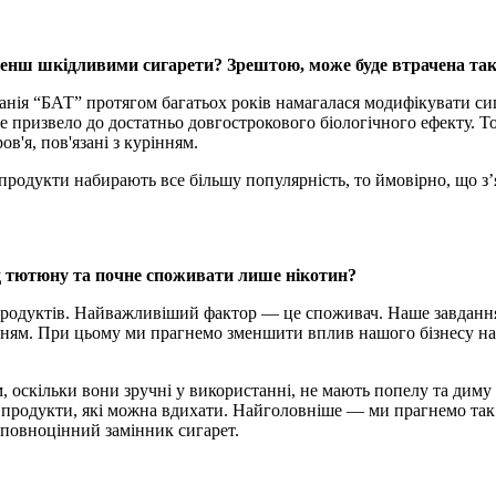
енш шкідливими сигарети? Зрештою, може буде втрачена така
анія “БАТ” протягом багатьох років намагалася модифікувати си
не призвело до достатньо довгострокового біологічного ефекту. 
в'я, пов'язані з курінням.
продукти набирають все більшу популярність, то ймовірно, що з’я
ід тютюну та почне споживати лише нікотин?
 продуктів. Найважливіший фактор — це споживач. Наше завдан
банням. При цьому ми прагнемо зменшити вплив нашого бізнесу н
оскільки вони зручні у використанні, не мають попелу та диму і
 продукти, які можна вдихати. Найголовніше — ми прагнемо так 
 повноцінний замінник сигарет.