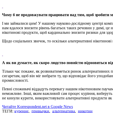
Чому б не продовжувати працювати над тим, щоб зробити м
І ми займалися цим! У нашому науково-дослідному центрі комп
нам вдалося знизити рівень багатьох таких речовин у димі, це 
нікотинові продукти, щоб кардинально знизити ризики для здоро
Щодо соціальних звичок, то оскільки альтернативні нікотинові 
А як ви думаєте, як скоро людство повністю відмовиться в
Тільки час покаже, як розвиватиметься ринок альтернативних
сигаретам, щоб він міг вибрати ту, що відповідає його уподо
промисловості.
Певні споживачі віддадуть перевагу нашим нікотиновим паучам, 
неможливе. Інші, яким важливий сам процес куріння, виберуть
не кинули курити, використовувати альтернативні продукти як
Читайте Korrespondent.net в Google News
ТЕГИ:
курение
,
привычки
,
альтернатива
,
никотин