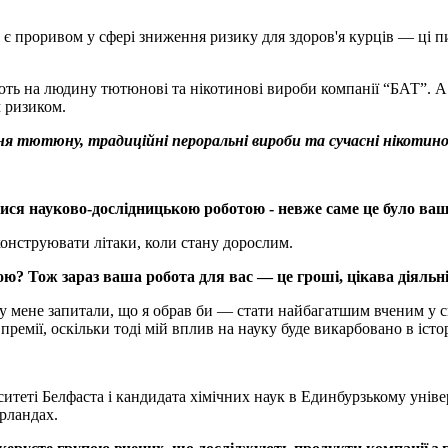
чи є проривом у сфері зниження ризику для здоров'я курців — ці
ють на людину тютюнові та нікотинові вироби компанії “БАТ”. А
 ризиком.
вання тютюну, традиційні пероральні вироби та сучасні нікоти
матися науково-дослідницькою роботою - невже саме це було в
 конструювати літаки, коли стану дорослим.
ою? Тож зараз ваша робота для вас — це гроші, цікава діяльні
му мене запитали, що я обрав би — стати найбагатшим вченим у с
ремії, оскільки тоді мій вплив на науку буде викарбовано в істор
рситеті Белфаста і кандидата хімічних наук в Единбурзькому уніве
ерландах.