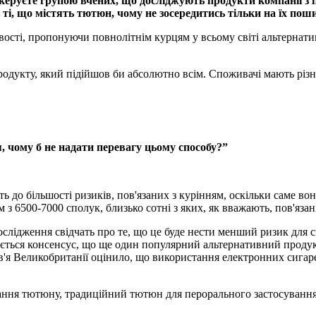
 керуєте групою вчених, що досліджують продукти компанії 
ті, що містять тютюн, чому не зосередитись тільки на їх пош
ті, пропонуючи повнолітнім курцям у всьому світі альтернативу
 продукту, який підійшов би абсолютно всім. Споживачі мають різ
 чому б не надати перевагу цьому способу?”
до більшості ризиків, пов'язаних з курінням, оскільки саме во
з 6500-7000 сполук, близько сотні з яких, як вважають, пов'яза
слідження свідчать про те, що це буде нести менший ризик для сп
мується консенсус, що ще один популярний альтернативний проду
в'я Великобританії оцінило, що використання електронних сигар
івання тютюну, традиційний тютюн для перорального застосуванн