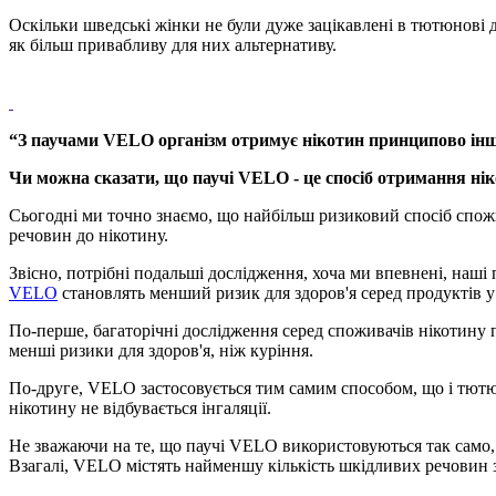
Оскільки шведські жінки не були дуже зацікавлені в тютюнові д
як більш привабливу для них альтернативу.
“З паучами VELO організм отримує нікотин принципово іншим
Чи можна сказати, що паучі VELO - це спосіб отримання нік
Сьогодні ми точно знаємо, що найбільш ризиковий спосіб спож
речовин до нікотину.
Звісно, потрібні подальші дослідження, хоча ми впевнені, наш
VELO
становлять менший ризик для здоров'я серед продуктів у
По-перше, багаторічні дослідження серед споживачів нікотину
менші ризики для здоров'я, ніж куріння.
По-друге, VELO застосовується тим самим способом, що і тютю
нікотину не відбувається інгаляції.
Не зважаючи на те, що паучі VELO використовуються так само, 
Взагалі, VELO містять найменшу кількість шкідливих речовин 