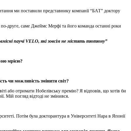
 питання ми поставили представнику компанії “БАТ” доктору
 по-друге, саме Джеймс Мерфі та його команда останні роки
новмісні паучі VELO, які зовсім не містять тютюну”
ашою мрією?
сть чи можливість змінити світ?
віті або отримати Нобелівську премію? Я відповів, що хотів би
ії. Мій погляд відтоді не змінився.
рситеті. Потім була докторантура в Університеті Нара в Японії