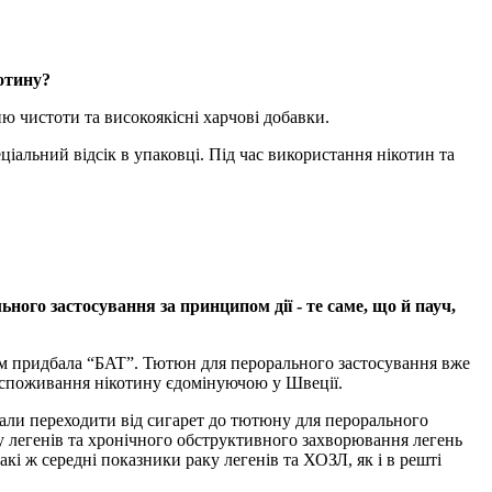
котину?
 чистоти та високоякісні харчові добавки.
альний відсік в упаковці. Під час використання нікотин та
го застосування за принципом дії - те саме, що й пауч,
дом придбала “БAT”. Тютюн для перорального застосування вже
а споживання нікотину єдомінуючою у Швеції.
чали переходити від сигарет до тютюну для перорального
ку легенів та хронічного обструктивного захворювання легень
кі ж середні показники раку легенів та ХОЗЛ, як і в решті