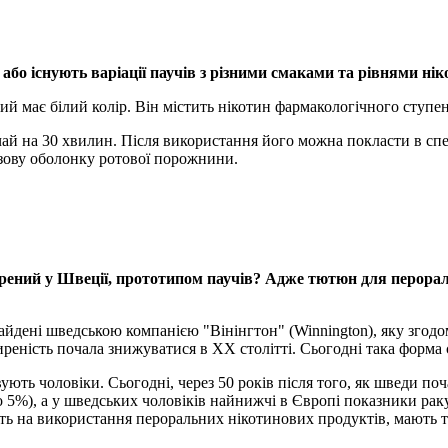
бо існують варіації паучів з різними смаками та рівнями ні
має білий колір. Він містить нікотин фармакологічного ступеню
й на 30 хвилин. Після використання його можна покласти в спеці
изову оболонку ротової порожнини.
ний у Швеції, прототипом паучів? Адже тютюн для перорально
найдені шведською компанією "Вінінгтон" (Winnington), яку зго
иреність почала знижуватися в ХХ столітті. Сьогодні така форм
ть чоловіки. Сьогодні, через 50 років після того, як шведи по
ько 5%), а у шведських чоловіків найнижчі в Європі показники ра
ять на використання пероральних нікотинових продуктів, мають та