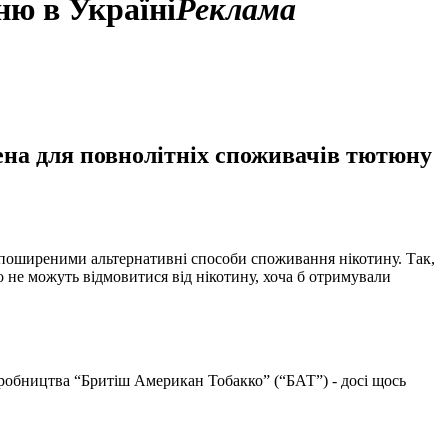
ню в Україні
Реклама
ена для повнолітніх споживачів тютюну
 поширеними альтернативні способи споживання нікотину. Так,
о не можуть відмовитися від нікотину, хоча б отримували
обництва “Бритіш Американ Тобакко” (“БАТ”) - досі щось