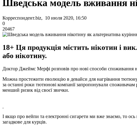
Шведська модель вживання ні
Корреспондент.biz, 10 июля 2020, 16:50
0
20467
18+ Ця продукція містить нікотин і ви
або нікотину.
Доктор Джеймс Мерфі розповів про нові способи споживання н
Можна простежити еволюцію в девайси для нагрівання тютюну т
за останні роки тютюнові компанії запропонували споживачам р
менший ризик від своєї звички.
І якщо про вейпи та електронні сигарети ми вже знаємо, то ось
загадкове для курців.