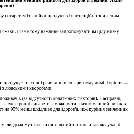
з потенційно меншим ризиком для здоров’я людини. Якщо
иренні?
 сигаретам із лінійки продуктів із потенційно зниженим
ні смаки, і саме тому важливо запропонувати їм цілу низку
но продукує токсичні речовини в сигаретному димі. Горіння —
ні з людськими хворобами.
оживачів (за відсутності додаткових факторів). Насправді,
кт – електронні сигарети – може мати значно менший ризик в
ет на 95% менш шкідливе для здоров'я, ніж куріння звичайних
я у шведському стилі та нюхальний тютюн, а також сучасні