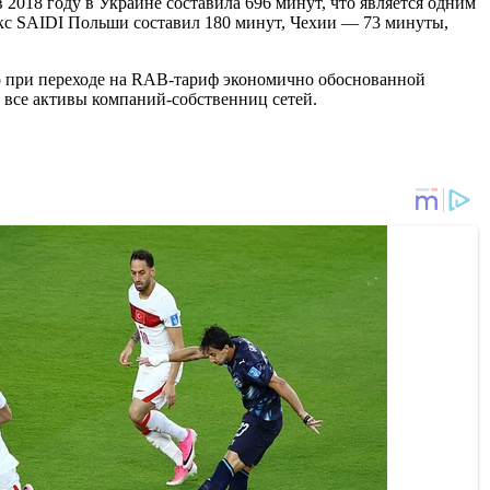
2018 году в Украине составила 696 минут, что является одним
кс SAIDI Польши составил 180 минут, Чехии — 73 минуты,
то при переходе на RAB-тариф экономично обоснованной
а все активы компаний-собственниц сетей.