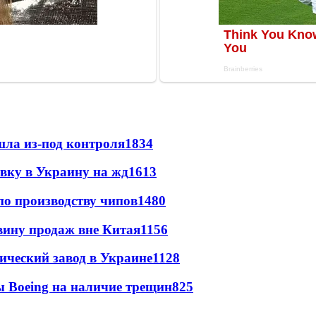
шла из-под контроля
1834
авку в Украину на жд
1613
по производству чипов
1480
вину продаж вне Китая
1156
ический завод в Украине
1128
 Boeing на наличие трещин
825