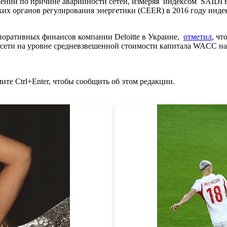
ении по причине аварийности сетей, измеряя индексом SAIDI в 
их органов регулирования энергетики (CEER) в 2016 году инде
поративных финансов компании Deloitte в Украине,
отметил
, ч
в сети на уровне средневзвешенной стоимости капитала WACC н
те Ctrl+Enter, чтобы сообщить об этом редакции.