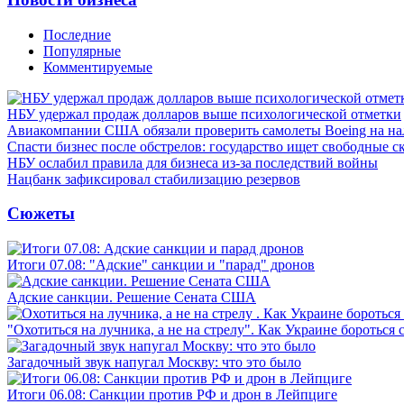
Последние
Популярные
Комментируемые
НБУ удержал продаж долларов выше психологической отметки
Авиакомпании США обязали проверить самолеты Boeing на н
Спасти бизнес после обстрелов: государство ищет свободные с
НБУ ослабил правила для бизнеса из-за последствий войны
Нацбанк зафиксировал стабилизацию резервов
Сюжеты
Итоги 07.08: "Адские" санкции и "парад" дронов
Адские санкции. Решение Сената США
"Охотиться на лучника, а не на стрелу". Как Украине бороться 
Загадочный звук напугал Москву: что это было
Итоги 06.08: Санкции против РФ и дрон в Лейпциге