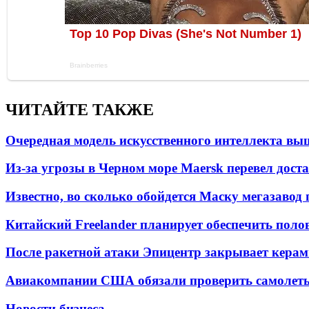
ЧИТАЙТЕ ТАКЖЕ
Очередная модель искусственного интеллекта вы
Из-за угрозы в Черном море Maersk перевел дост
Известно, во сколько обойдется Маску мегазавод 
Китайский Freelander планирует обеспечить поло
После ракетной атаки Эпицентр закрывает керам
Авиакомпании США обязали проверить самолеты
Новости бизнеса