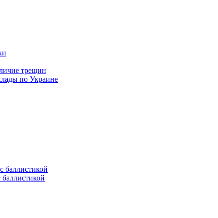
аличие трещин
клады по Украине
с баллистикой