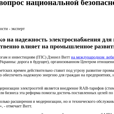
вопрос национальной безопасно
ко на надежность электроснабжения для 
ственно влияет на промышленное развит
огам и инвестициям (ITIC) Дэниел Витт
на международном веб
и Украины: дорога в будущее), организованном Центром отнош
етских времен действительно ставит под угрозу развитие пром
 обеспечить надежную энергию для граждан на предприятиях, и
дернизации электросетей является внедрение RAB-тарифов (ст
для бизнеса эта реформа помогла достичь поставленных целей п
только расширения и модернизации, но и технического обслужив
, - отмечает Витт.