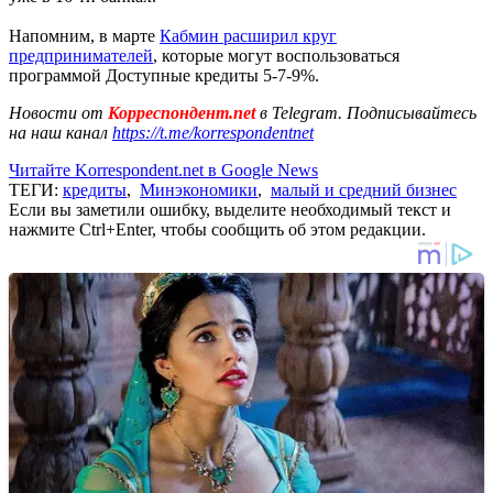
Напомним, в марте
Кабмин расширил круг
предпринимателей
, которые могут воспользоваться
программой Доступные кредиты 5-7-9%.
Новости от
Корреспондент.net
в Telegram. Подписывайтесь
на наш канал
https://t.me/korrespondentnet
Читайте Korrespondent.net в Google News
ТЕГИ:
кредиты
,
Минэкономики
,
малый и средний бизнес
Если вы заметили ошибку, выделите необходимый текст и
нажмите Ctrl+Enter, чтобы сообщить об этом редакции.