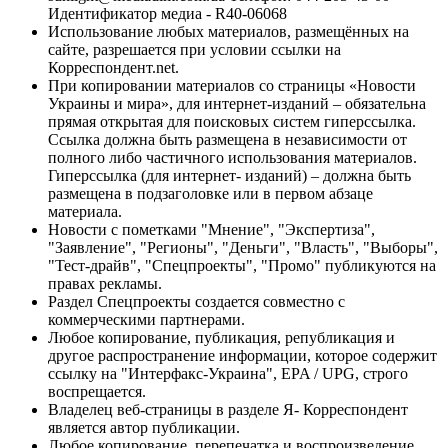
Идентификатор медиа - R40-06068
Использование любых материалов, размещённых на
сайте, разрешается при условии ссылки на
Корреспондент.net.
При копировании материалов со страницы «Новости
Украины и мира», для интернет-изданий – обязательна
прямая открытая для поисковых систем гиперссылка.
Ссылка должна быть размещена в независимости от
полного либо частичного использования материалов.
Гиперссылка (для интернет- изданий) – должна быть
размещена в подзаголовке или в первом абзаце
материала.
Новости с пометками "Мнение", "Экспертиза",
"Заявление", "Регионы", "Деньги", "Власть", "Выборы",
"Тест-драйв", "Спецпроекты", "Промо" публикуются на
правах рекламы.
Раздел Спецпроекты создается совместно с
коммерческими партнерами.
Любое копирование, публикация, републикация и
другое распространение информации, которое содержит
ссылку на "Интерфакс-Украина", EPA / UPG, строго
воспрещается.
Владелец веб-страницы в разделе Я- Корреспондент
является автор публикации.
Любое копирование, перепечатка и воспроизведение