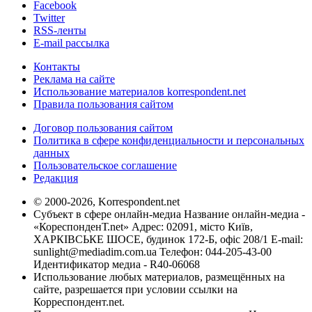
Facebook
Twitter
RSS-ленты
E-mail рассылка
Контакты
Реклама на сайте
Использование материалов korrespondent.net
Правила пользования сайтом
Договор пользования сайтом
Политика в сфере конфиденциальности и персональных
данных
Пользовательское соглашение
Редакция
© 2000-2026, Korrespondent.net
Субъект в сфере онлайн-медиа Название онлайн-медиа -
«КореспонденТ.net» Адрес: 02091, місто Київ,
ХАРКІВСЬКЕ ШОСЕ, будинок 172-Б, офіс 208/1 E-mail:
sunlight@mediadim.com.ua
Телефон: 044-205-43-00
Идентификатор медиа - R40-06068
Использование любых материалов, размещённых на
сайте, разрешается при условии ссылки на
Корреспондент.net.