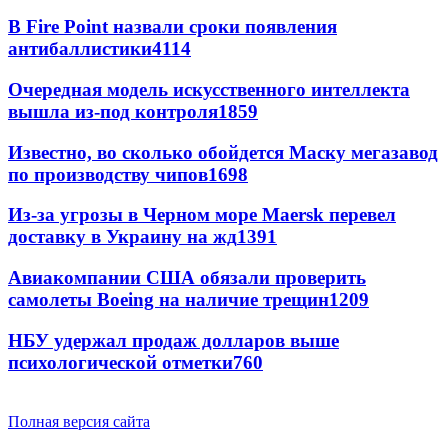
В Fire Point назвали сроки появления
антибаллистики
4114
Очередная модель искусственного интеллекта
вышла из-под контроля
1859
Известно, во сколько обойдется Маску мегазавод
по производству чипов
1698
Из-за угрозы в Черном море Maersk перевел
доставку в Украину на жд
1391
Авиакомпании США обязали проверить
самолеты Boeing на наличие трещин
1209
НБУ удержал продаж долларов выше
психологической отметки
760
Полная версия сайта