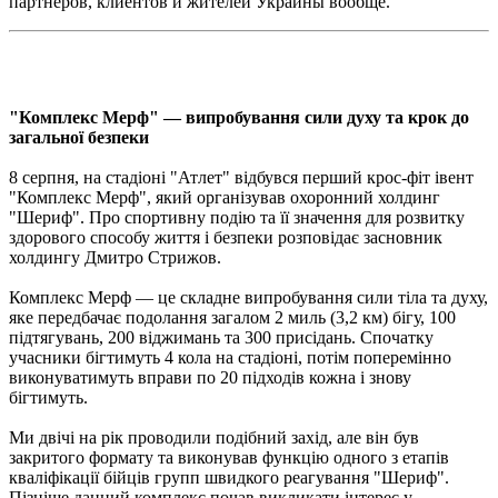
партнеров, клиентов и жителей Украины вообще.
"Комплекс Мерф" — випробування сили духу та крок до
загальної безпеки
8 серпня, на стадіоні "Атлет" відбувся перший крос-фіт івент
"Комплекс Мерф", який організував охоронний холдинг
"Шериф". Про спортивну подію та її значення для розвитку
здорового способу життя і безпеки розповідає засновник
холдингу Дмитро Стрижов.
Комплекс Мерф — це складне випробування сили тіла та духу,
яке передбачає подолання загалом 2 миль (3,2 км) бігу, 100
підтягувань, 200 віджимань та 300 присідань. Спочатку
учасники бігтимуть 4 кола на стадіоні, потім поперемінно
виконуватимуть вправи по 20 підходів кожна і знову
бігтимуть.
Ми двічі на рік проводили подібний захід, але він був
закритого формату та виконував функцію одного з етапів
кваліфікації бійців групп швидкого реагування "Шериф".
Пізніше данний комплекс почав викликати інтерес у