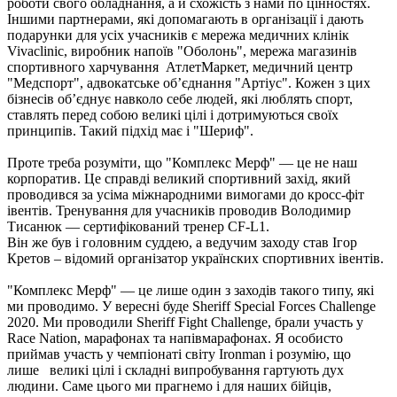
роботи свого обладнання, а й схожість з нами по цінностях.
Іншими партнерами, які допомагають в організації і дають
подарунки для усіх учасників є мережа медичних клінік
Vivaclinic, виробник напоїв "Оболонь", мережа магазинів
спортивного харчування АтлетМаркет, медичний центр
"Медспорт", адвокатське об’єднання "Артіус". Кожен з цих
бізнесів об’єднує навколо себе людей, які люблять спорт,
ставлять перед собою великі цілі і дотримуються своїх
принципів. Такий підхід має і "Шериф".
Проте треба розуміти, що "Комплекс Мерф" — це не наш
корпоратив. Це справді великий спортивний захід, який
проводився за усіма міжнародними вимогами до кросс-фіт
івентів. Тренування для учасників проводив Володимир
Тисанюк — сертифікований тренер CF-L1.
Він же був і головним суддею, а ведучим заходу став Ігор
Кретов – відомий організатор українских спортивних івентів.
"Комплекс Мерф" — це лише один з заходів такого типу, які
ми проводимо. У вересні буде Sheriff Special Forces Challenge
2020. Ми проводили Sheriff Fight Challenge, брали участь у
Race Nation, марафонах та напівмарафонах. Я особисто
приймав участь у чемпіонаті світу Ironman і розумію, що
лише великі цілі і складні випробування гартують дух
людини. Саме цього ми прагнемо і для наших бійців,