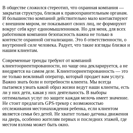
В обществе сложился стереотип, что охранная компания —
закрытая структура, близкая к правоохранительным органам.
И большинство компаний действительно мало контактируют
с внешним миром, не показывают своих лиц, не формируют
вокруг себя круг единомышленников. Но для меня, для всех
работников компании безопасность важна не только в
контексте охранной сигнализации. Это б ответственности, о
внутренней силе человека. Радует, что такие взгляды близки и
нашим клиентам.
Современные тренды требуют от компаний
клиентоориентированности, но чаще она декларируется, а не
внедряется на самом деле. Клиентоориентированность — это
не только вежливый оператор, который продает вам услугу.
Важно знать боли и потребности клиента. Мы всегда
пытаемся узнать какой образ жизни ведут наши клиенты, есть
ли у них дети, какая у них деятельность. В выборы
оптимальных услуг по защите каждая мелочь имеет значение.
Не стоит предлагать GPS-трекер с возможностью
отслеживания местонахождения ребенка, если клиентом
является семья без детей. Не хватит только датчика движения
на дверь, особенно жителям первых и последних этажей, где
местом взлома может быть окно.