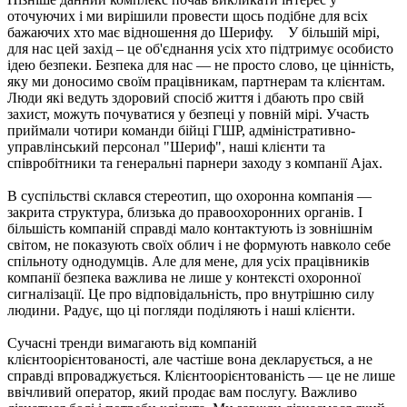
оточуючих і ми вирішили провести щось подібне для всіх
бажаючих хто має відношення до Шерифу. У більшій мірі,
для нас цей захід – це об'єднання усіх хто підтримує особисто
ідею безпеки. Безпека для нас — не просто слово, це цінність,
яку ми доносимо своїм працівникам, партнерам та клієнтам.
Люди які ведуть здоровий спосіб життя і дбають про свій
захист, можуть почуватися у безпеці у повній мірі. Участь
приймали чотири команди бійці ГШР, адміністративно-
управлінський персонал "Шериф", наші клієнти та
співробітники та генеральні парнери заходу з компанії Ajax.
В суспільстві склався стереотип, що охоронна компанія —
закрита структура, близька до правоохоронних органів. І
більшість компаній справді мало контактують із зовнішнім
світом, не показують своїх облич і не формують навколо себе
спільноту однодумців. Але для мене, для усіх працівників
компанії безпека важлива не лише у контексті охоронної
сигналізації. Це про відповідальність, про внутрішню силу
людини. Радує, що ці погляди поділяють і наші клієнти.
Сучасні тренди вимагають від компаній
клієнтоорієнтованості, але частіше вона декларується, а не
справді впроваджується. Клієнтоорієнтованість — це не лише
ввічливий оператор, який продає вам послугу. Важливо