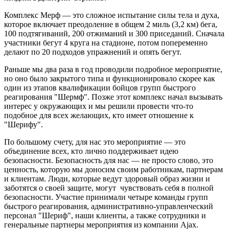
Комплекс Мерф — это сложное испытание силы тела и духа,
которое включает преодоление в общем 2 миль (3,2 км) бега,
100 подтягиваний, 200 отжиманий и 300 приседаний. Сначала
участники бегут 4 круга на стадионе, потом попеременно
делают по 20 подходов упражнений и опять бегут.
Раньше мы два раза в год проводили подробное мероприятие,
но оно было закрытого типа и функционировало скорее как
один из этапов квалификации бойцов групп быстрого
реагирования "Шермф". Позже этот комплекс начал вызывать
интерес у окружающих и мы решили провести что-то
подобное для всех желающих, кто имеет отношение к
"Шерифу".
По большому счету, для нас это мероприятие — это
объединение всех, кто лично поддерживает идею
безопасности. Безопасность для нас — не просто слово, это
ценность, которую мы доносим своим работникам, партнерам
и клиентам. Люди, которые ведут здоровый образ жизни и
заботятся о своей защите, могут чувствовать себя в полной
безопасности. Участие принимали четыре команды групп
быстрого реагирования, административно-управленческий
персонал "Шериф", наши клиенты, а также сотрудники и
генеральные партнеры мероприятия из компании Ajax.