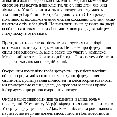
дізнатися болі і потреби клієнта. Ми завжди дізнаємося який
спосіб життя ведуть наші клієнти, чи є у них діти, яка їхня
діяльність. У виборі оптимальних послуг захисту мають
значення усі дрібниці. Не треба пропонувати GPS-трекер з
можливістю відслідковування місцезнаходження дитини, якщо
клієнтом є сім’я без дітей. Не вистачить лише датчика на двері
особливо жителям перших і останніх поверхів, адже місцем
зламу можуть бути вікна.
Проте, клієнтоорієнтованість не закінчується на виборі
оптимальних послуг під кожного. Це також про формування
спільноти однодумців. Мене радує, що участь у комплексі
Мерф прийняло так багато людей з однієї екосистеми безпеки
— це означає, що ми на одній хвилі.
Охоронним компаніям треба зрозуміти, що клієнт частіше
обирає серцем, аніж головою. За рахунок формування
спільноти, пропагування цінностей та клієнтоорієнтованості
ми привертаємо більшу увагу до проблем безпеки і краще
інформуємо про ринок охоронних послуг.
Окрім наших співробітників та клієнтів, велика роль у
проведенні "Комплексу Мерф" відводиться нашим партнерам.
У першу чергу це, звісно, Ajax. Компанія, яка за роки нашого
партнерства не лише довела високу якість і безперебійність