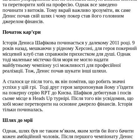
та перетворити хобі на професію. Однак все заведено
починати з витоків. Тому вкрай важливо зрозуміти, як саме
Денис почав свій шлях і чому покер став його головним
джерелом фінансів.
Початок кар’єри
Історія Дениса Шафікова починається у далекому 2011 році. 9
років назад, мешкаючи у рідному Херсоні, для героя покерний
місцевий клуб став справжнім прихистком для душі. Однак
тоді маленьке містечко біля моря не могло надати
майбутньому чемпіону усі можливості для професійної
реалізації. Тож, Денис почав шукати інші шляхи.
А сталося це після того, як він помітив, що робить значні
успіхи у цій грі. Тоді друг героя запропонував йому з’їздити
на покерну серію RPT до Києва. Шафіков дебютував і посів
сьоме місце в Heads Up турнірі. Після того він усвідомив, що
хобі може перетворити на основне джерело фінансів. Історія
тільки починалась.
Шлях до мрії
Однак, шлях був не таким м’яким, яким хотів би його бачити
кожен амбіційний чоловік. Після першого чемпіонату Денис