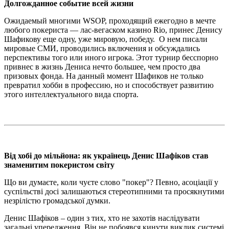
Долгожданное событие всей жизни
Ожидаемый многими WSOP, проходящий ежегодно в мечте
любого покериста — лас-вегаском казино Rio, принес Денису
Шафикову еще одну, уже мировую, победу. О нем писали
мировые СМИ, проводились включения и обсуждались
перспективы того или иного игрока. Этот турнир бесспорно
привнес в жизнь Дениса нечто большее, чем просто два
призовых фонда. На данный момент Шафиков не только
превратил хобби в профессию, но и способствует развитию
этого интеллектуального вида спорта.
Від хобі до мільйона: як українець Денис Шафіков став
знаменитим покеристом світу
Що ви думаєте, коли чуєте слово "покер"? Певно, асоціації у
суспільстві досі залишаються стереотипними та просякнутими
незрілістю громадської думки.
Денис Шафіков – один з тих, хто не захотів наслідувати
загальні упередження. Він не побоявся кинути виклик системі