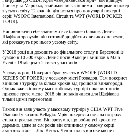
і вирушає до США. Крім «американської мрії», він відвідує
Панаму та Марокко, знайомлячись з іншими гравцями в покер
з усього світу. Також він дізнається про популярні покерні
серії: WSOPC International Circuit та WPT (WORLD POKER
TOUR).
Наповнюючи себе знаннями все більше і більше, Денис
Шафіков зрозумів: він готовий до дійсних великих перемог,
які розкажуть про нього усьому світу.
У 2018 році він доходить до фінального столу в Барселоні із
сумою в 10 300 євро. Денис посів 9 місце і вийшов в Main
Event з 18 місцем з 2 тисяч учасників.
У тому ж році Покерист брав участь в WSOPE (WORLD
SERIES OF POKER) у чеському місті Розвадов. Там покерист
вийшов з турніру за кілька кроків від грошової винагороди.
Однак вже в іншому масштабному турнірі покерист посів
призове третє місце. 2018 рік не закінчився для Щафікова
тільки цими перемогами.
Також він взяв участь у масовому турнірі у США WPT Five
Diamond у казино Bellagio. Мрія покериста почала потроху
ставати реальністю. Він зрозумів, що робив усі кроки ге
даремно, адже за сім років він опинився у самому серці
азартних ігор — Лас-Вегасі. Денис посів високе місце і