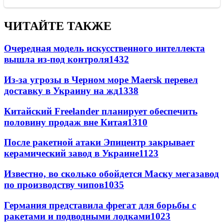
ЧИТАЙТЕ ТАКЖЕ
Очередная модель искусственного интеллекта
вышла из-под контроля
1432
Из-за угрозы в Черном море Maersk перевел
доставку в Украину на жд
1338
Китайский Freelander планирует обеспечить
половину продаж вне Китая
1310
После ракетной атаки Эпицентр закрывает
керамический завод в Украине
1123
Известно, во сколько обойдется Маску мегазавод
по производству чипов
1035
Германия представила фрегат для борьбы с
ракетами и подводными лодками
1023