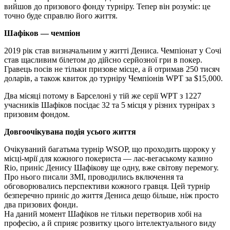
вийшов до призового фонду турніру. Тепер він розуміє: це
точно буде справлю його життя.
Шафіков — чемпіон
2019 рік став визначальним у житті Дениса. Чемпіонат у Сочі
став щасливим білетом до дійсно серйозної гри в покер.
Гравець посів не тільки призове місце, а й отримав 250 тисяч
доларів, а також квиток до турніру Чемпіонів WPT за $15,000.
Два місяці потому в Барселоні у тій же серії WPT з 1227
учасників Шафіков посідає 32 та 5 місця у різних турнірах з
призовим фондом.
Довгоочікувана подія усього життя
Очікуваний багатьма турнір WSOP, що проходить щороку у
місці-мрії для кожного покериста — лас-вегаському казино
Rio, приніс Денису Шафікову ще одну, вже світову перемогу.
Про нього писали ЗМІ, проводились включення та
обговорювались перспективи кожного гравця. Цей турнір
безперечно приніс до життя Дениса дещо більше, ніж просто
два призових фонди.
На даний момент Шафіков не тільки перетворив хобі на
професію, а й сприяє розвитку цього інтелектуального виду