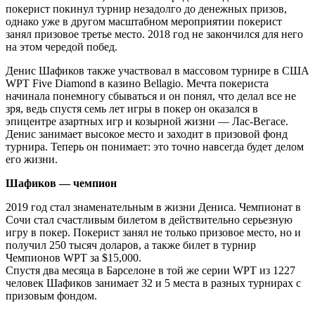
покерист покинул турнир незадолго до денежных призов,
однако уже в другом масштабном мероприятии покерист
занял призовое третье место. 2018 год не закончился для него
на этом чередой побед.
Денис Шафиков также участвовал в массовом турнире в США
WPT Five Diamond в казино Bellagio. Мечта покериста
начинала понемногу сбываться и он понял, что делал все не
зря, ведь спустя семь лет игры в покер он оказался в
эпицентре азартных игр и козырной жизни — Лас-Вегасе.
Денис занимает высокое место и заходит в призовой фонд
турнира. Теперь он понимает: это точно навсегда будет делом
его жизни.
Шафиков — чемпион
2019 год стал знаменательным в жизни Дениса. Чемпионат в
Сочи стал счастливым билетом в действительно серьезную
игру в покер. Покерист занял не только призовое место, но и
получил 250 тысяч доларов, а также билет в турнир
Чемпионов WPT за $15,000.
Спустя два месяца в Барселоне в той же серии WPT из 1227
человек Шафиков занимает 32 и 5 места в разных турнирах с
призовым фондом.