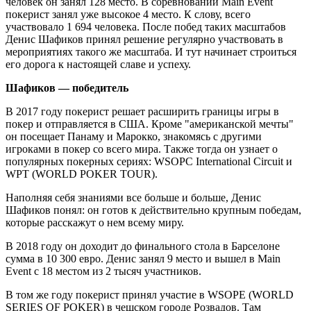
человек он занял 128 место. В соревновании Main Event
покерист занял уже высокое 4 место. К слову, всего
участвовало 1 694 человека. После побед таких масштабов
Денис Шафиков принял решение регулярно участвовать в
мероприятиях такого же масштаба. И тут начинает строиться
его дорога к настоящей славе и успеху.
Шафиков — победитель
В 2017 году покерист решает расширить границы игры в
покер и отправляется в США. Кроме "американской мечты"
он посещает Панаму и Марокко, знакомясь с другими
игроками в покер со всего мира. Также тогда он узнает о
популярных покерных сериях: WSOPC International Circuit и
WPT (WORLD POKER TOUR).
Наполняя себя знаниями все больше и больше, Денис
Шафиков понял: он готов к действительно крупным победам,
которые расскажут о нем всему миру.
В 2018 году он доходит до финального стола в Барселоне
сумма в 10 300 евро. Денис занял 9 место и вышел в Main
Event с 18 местом из 2 тысяч участников.
В том же году покерист принял участие в WSOPE (WORLD
SERIES OF POKER) в чешском городе Розвадов. Там