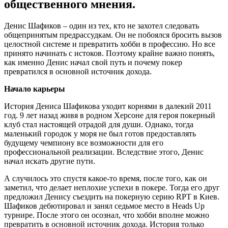
общественного мнения.
Денис Шафиков – один из тех, кто не захотел следовать
общепринятым предрассудкам. Он не побоялся бросить вызов
целостной системе и превратить хобби в профессию. Но все
принято начинать с истоков. Поэтому крайне важно понять,
как именно Денис начал свой путь и почему покер
превратился в основной источник дохода.
Начало карьеры
История Дениса Шафикова уходит корнями в далекий 2011
год. 9 лет назад живя в родном Херсоне для героя покерный
клуб стал настоящей отрадой для души. Однако, тогда
маленький городок у моря не был готов предоставлять
будущему чемпиону все возможности для его
профессиональной реализации. Вследствие этого, Денис
начал искать другие пути.
А случилось это спустя какое-то время, после того, как он
заметил, что делает неплохие успехи в покере. Тогда его друг
предложил Денису съездить на покерную серию RPT в Киев.
Шафиков дебютировал и занял седьмое место в Heads Up
турнире. После этого он осознал, что хобби вполне можно
превратить в основной источник дохода. История только