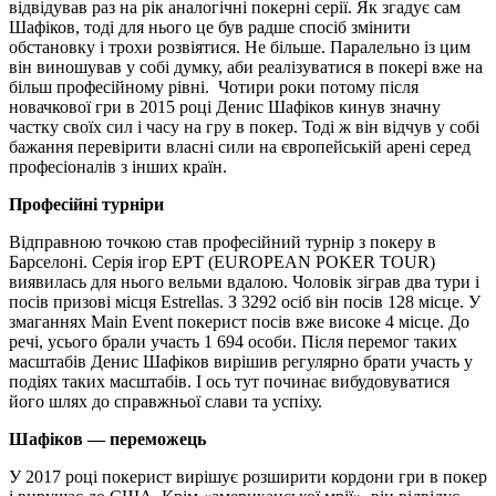
відвідував раз на рік аналогічні покерні серії. Як згадує сам
Шафіков, тоді для нього це був радше спосіб змінити
обстановку і трохи розвіятися. Не більше. Паралельно із цим
він виношував у собі думку, аби реалізуватися в покері вже на
більш професійному рівні. Чотири роки потому після
новачкової гри в 2015 році Денис Шафіков кинув значну
частку своїх сил і часу на гру в покер. Тоді ж він відчув у собі
бажання перевірити власні сили на європейській арені серед
професіоналів з інших країн.
Професійні турніри
Відправною точкою став професійний турнір з покеру в
Барселоні. Серія ігор EPT (EUROPEAN POKER TOUR)
виявилась для нього вельми вдалою. Чоловік зіграв два тури і
посів призові місця Estrellas. З 3292 осіб він посів 128 місце. У
змаганнях Main Event покерист посів вже високе 4 місце. До
речі, усього брали участь 1 694 особи. Після перемог таких
масштабів Денис Шафіков вирішив регулярно брати участь у
подіях таких масштабів. І ось тут починає вибудовуватися
його шлях до справжньої слави та успіху.
Шафіков — переможець
У 2017 році покерист вирішує розширити кордони гри в покер