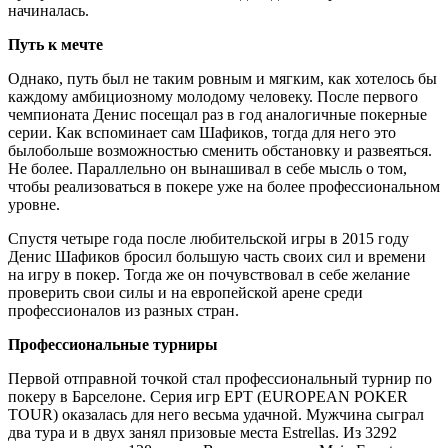
начиналась.
Путь к мечте
Однако, путь был не таким ровным и мягким, как хотелось бы
каждому амбициозному молодому человеку. После первого
чемпионата Денис посещал раз в год аналогичные покерные
серии. Как вспоминает сам Шафиков, тогда для него это
былобольше возможностью сменить обстановку и развеяться.
Не более. Параллельно он вынашивал в себе мысль о том,
чтобы реализоваться в покере уже на более профессиональном
уровне.
Спустя четыре года после любительской игры в 2015 году
Денис Шафиков бросил большую часть своих сил и времени
на игру в покер. Тогда же он почувствовал в себе желание
проверить свои силы и на европейской арене среди
профессионалов из разных стран.
Профессиональные турниры
Первой отправной точкой стал профессиональный турнир по
покеру в Барселоне. Серия игр EPT (EUROPEAN POKER
TOUR) оказалась для него весьма удачной. Мужчина сыграл
два тура и в двух занял призовые места Estrellas. Из 3292