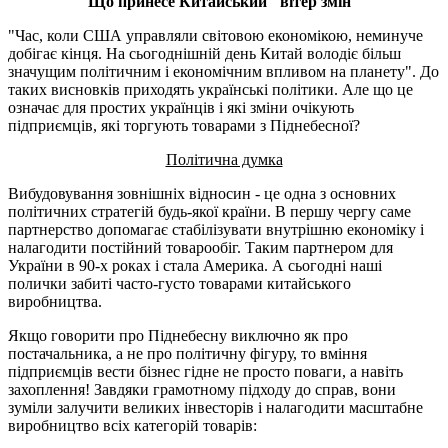
Що принесе Китайський "вітер змін"
"Час, коли США управляли світовою економікою, неминуче
добігає кінця. На сьогоднішній день Китай володіє більш
значущим політичним і економічним впливом на планету". До
таких висновків приходять українські політики. Але що це
означає для простих українців і які зміни очікують
підприємців, які торгують товарами з Піднебесної?
Політична думка
Вибудовування зовнішніх відносин - це одна з основних
політичних стратегій будь-якої країни. В першу чергу саме
партнерство допомагає стабілізувати внутрішню економіку і
налагодити постійний товарообіг. Таким партнером для
України в 90-х роках і стала Америка. А сьогодні наші
полички забиті часто-густо товарами китайського
виробництва.
Якщо говорити про Піднебесну виключно як про
постачальника, а не про політичну фігуру, то вміння
підприємців вести бізнес гідне не просто поваги, а навіть
захоплення! Завдяки грамотному підходу до справ, вони
зуміли залучити великих інвесторів і налагодити масштабне
виробництво всіх категорій товарів: