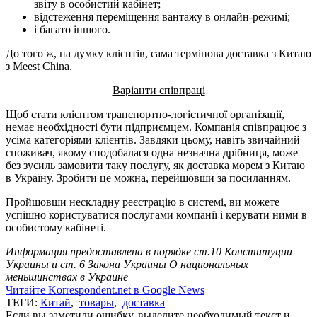
звіту в особистий кабінет;
відстеження переміщення вантажу в онлайн-режимі;
і багато іншого.
До того ж, на думку клієнтів, сама термінова доставка з Китаю
з Meest China.
Варіанти співпраці
Щоб стати клієнтом транспортно-логістичної організації,
немає необхідності бути підприємцем. Компанія співпрацює з
усіма категоріями клієнтів. Завдяки цьому, навіть звичайний
споживач, якому сподобалася одна незначна дрібниця, може
без зусиль замовити таку послугу, як доставка морем з Китаю
в Україну. Зробити це можна, перейшовши за посиланням.
Пройшовши нескладну реєстрацію в системі, ви можете
успішно користуватися послугами компанії і керувати ними в
особистому кабінеті.
Информация предоставлена в порядке ст.10 Конституции
Украины и ст. 6 Закона Украины О национальных
меньшинствах в Украине
Читайте Korrespondent.net в Google News
ТЕГИ:
Китай
,
товары
,
доставка
Если вы заметили ошибку, выделите необходимый текст и