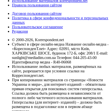
Использование материалов korrespondent.net
Правила пользования сайтом
Договор пользования сайтом
Политика в сфере конфиденциальности и персональных
данных
Пользовательское соглашение
Редакция
© 2000-2026, Korrespondent.net
Субъект в сфере онлайн-медиа Название онлайн-медиа -
«КореспонденТ.net» Адрес: 02091, місто Київ,
ХАРКІВСЬКЕ ШОСЕ, будинок 172-Б, офіс 208/1 E-mail:
sunlight@mediadim.com.ua
Телефон: 044-205-43-00
Идентификатор медиа - R40-06068
Использование любых материалов, размещённых на
сайте, разрешается при условии ссылки на
Корреспондент.net.
При копировании материалов со страницы «Новости
Украины и мира», для интернет-изданий – обязательна
прямая открытая для поисковых систем гиперссылка.
Ссылка должна быть размещена в независимости от
полного либо частичного использования материалов.
Гиперссылка (для интернет- изданий) – должна быть
размещена в подзаголовке или в первом абзаце