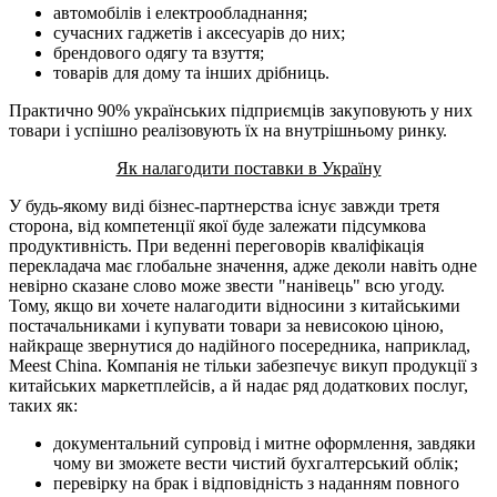
автомобілів і електрообладнання;
сучасних гаджетів і аксесуарів до них;
брендового одягу та взуття;
товарів для дому та інших дрібниць.
Практично 90% українських підприємців закуповують у них
товари і успішно реалізовують їх на внутрішньому ринку.
Як налагодити поставки в Україну
У будь-якому виді бізнес-партнерства існує завжди третя
сторона, від компетенції якої буде залежати підсумкова
продуктивність. При веденні переговорів кваліфікація
перекладача має глобальне значення, адже деколи навіть одне
невірно сказане слово може звести "нанівець" всю угоду.
Тому, якщо ви хочете налагодити відносини з китайськими
постачальниками і купувати товари за невисокою ціною,
найкраще звернутися до надійного посередника, наприклад,
Meest China. Компанія не тільки забезпечує викуп продукції з
китайських маркетплейсів, а й надає ряд додаткових послуг,
таких як:
документальний супровід і митне оформлення, завдяки
чому ви зможете вести чистий бухгалтерський облік;
перевірку на брак і відповідність з наданням повного