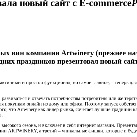
вала новый сайт с E-commerce
Р
ых вин компания Artwinery (прежнее на
дних праздников презентовал новый сай
ктичный и простой функционал, но самое главное, – теперь для
 развиваться и отвечать потребностям потребителя или же терят
ия покупкам онлайн из дому или офиса. Поэтому запуск собстве
того, что Artwinery как лидер рынка, сочетает лучшие традиции
и.
 высокого сезона, и включает в себя интернет магазин. Презента
ии ARTWINERY, а третий – уникальные фишки, которые и будут