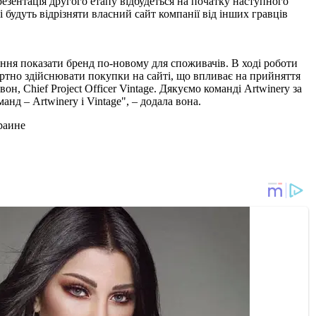
резентація другого етапу відбудеться на початку наступного
і будуть відрізняти власний сайт компанії від інших гравців
ння показати бренд по-новому для споживачів. В ході роботи
ортно здійснювати покупки на сайті, що впливає на прийняття
, Chief Project Officer Vintage. Дякуємо команді Artwinery за
нд – Artwinery і Vintage", – додала вона.
раине