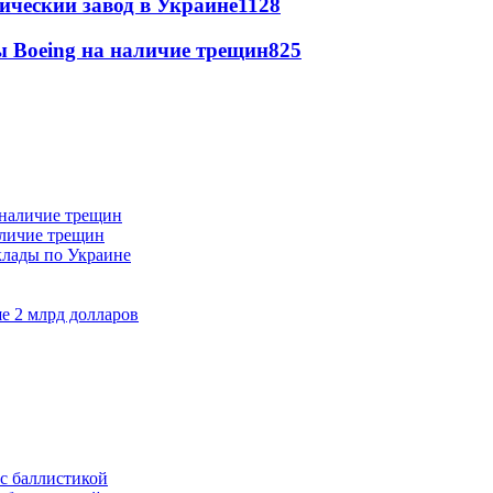
ический завод в Украине
1128
 Boeing на наличие трещин
825
аличие трещин
клады по Украине
е 2 млрд долларов