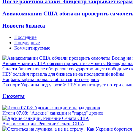
После ракетной атаки Эпицентр закрывает керам
Авиакомпании США обязали проверить самолеты
Новости бизнеса
Последние
Популярные
Комментируемые
Авиакомпании США обязали проверить самолеты Boeing на н
Спасти бизнес после обстрелов: государство ищет свободные с
НБУ ослабил правила для бизнеса из-за последствий войны
Нацбанк зафиксировал стабилизацию резервов
Экспорт Украины под угрозой: НБУ прогнозирует потери свыш
Сюжеты
Итоги 07.08: "Адские" санкции и "парад" дронов
Адские санкции. Решение Сената США