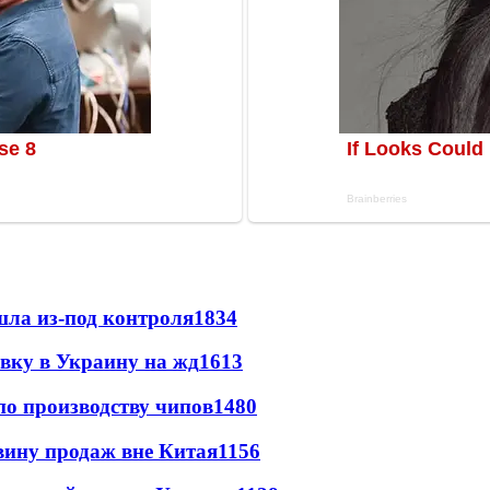
шла из-под контроля
1834
авку в Украину на жд
1613
по производству чипов
1480
вину продаж вне Китая
1156