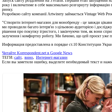
Запуск сайту розділений на 3 етапи. Перший етап запущений нап
року і включатиме в себе максимально розгорнуту інформацію про 
ринку.
Розробкою сайту компанії Artwinery займається Vintage Web Prod
"Створити інтернет-магазин для монобренду - це завжди цікави
ми проводили багато інтерв'ю з цільовою аудиторією і дослідж
рішення про покупку ігристого, і закінчуючи тим, як вони спри
залучення і комфортну роботу. Ми бачимо, що цей проєкт уже пока
Информация предоставлена в порядке ст.10 Конституции Укра
Читайте Korrespondent.net в Google News
ТЕГИ:
сайт
,
вино
,
Интернет-магазин
Если вы заметили ошибку, выделите необходимый текст и нажми