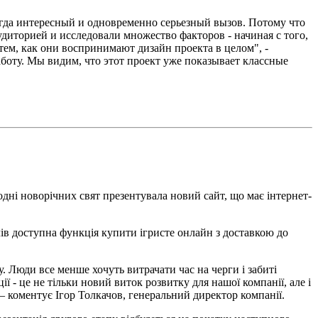
сегда интересный и одновременно серьезный вызов. Потому что
удиторией и исследовали множество факторов - начиная с того,
тем, как они воспринимают дизайн проекта в целом", -
аботу. Мы видим, что этот проект уже показывает классные
дні новорічних свят презентувала новий сайт, що має інтернет-
ів доступна функція купити ігристе онлайн з доставкою до
. Люди все менше хочуть витрачати час на черги і забиті
 - це не тільки новий виток розвитку для нашої компанії, але і
– коментує Ігор Толкачов, генеральний директор компанії.