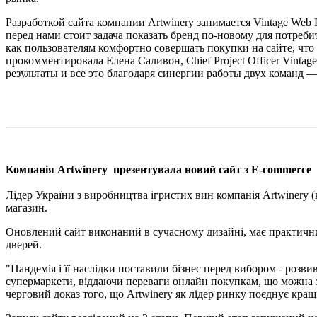
Разработкой сайта компании Artwinery занимается Vintage Web
перед нами стоит задача показать бренд по-новому для потреб
как пользователям комфортно совершать покупки на сайте, что 
прокомментировала Елена Саливон, Chief Project Officer Vinta
результаты и все это благодаря синергии работы двух команд — A
Компанія Artwinery презентувала новий сайт з E-commerce
Лідер України з виробництва ігристих вин компанія Artwinery 
магазин.
Оновлений сайт виконаний в сучасному дизайні, має практични
дверей.
"Пандемія і її наслідки поставили бізнес перед вибором - розв
супермаркети, віддаючи переваги онлайн покупкам, що можна зро
черговий доказ того, що Artwinery як лідер ринку поєднує кращ