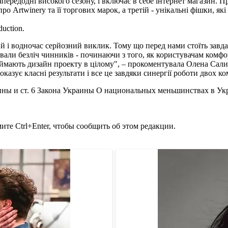
ередодні високого сезону, і включає в себе інтернет магазин. П
Artwinery та її торгових марок, а третій - унікальні фішки, які 
uction.
й і водночас серйозний виклик. Тому що перед нами стоїть завда
ували безліч чинників - починаючи з того, як користувачам комф
ймають дизайн проекту в цілому", – прокоментувала Олена Саливон
зує класні результати і все це завдяки синергії роботи двох кома
ины и ст. 6 Закона Украины О национальных меньшинствах в Ук
те Ctrl+Enter, чтобы сообщить об этом редакции.