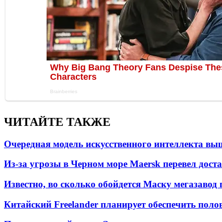
ЧИТАЙТЕ ТАКЖЕ
Очередная модель искусственного интеллекта вы
Из-за угрозы в Черном море Maersk перевел дост
Известно, во сколько обойдется Маску мегазавод 
Китайский Freelander планирует обеспечить поло