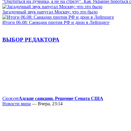
"Охотиться на лучника, а не на стрелу". Как Украине бороться 
Загадочный звук напугал Москву: что это было
Итоги 06.08: Санкции против РФ и дрон в Лейпциге
ВЫБОР РЕДАКТОРА
Сюжет
Адские санкции. Решение Сената США
Новости мира
— Вчера, 23:14