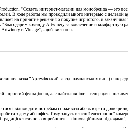
 Production. "Создать интернет-магазин для монобренда — это в
ителей. В ходе работы мы проводили много интервью с целевой а
влияет на принятие решения о покупке игристого, и заканчивая 
ge. "Благодарим команду Artwinery за вовлечение и комфортную р
rtwinery и Vintage", - добавила она.
(колишня назва "Артемівський завод шампанських вин") напередо
й і простий функціонал, але найголовніше – тепер для споживач
иватися і відповідати потребам споживача або ж втрати долю ринку
бити з дому або офісу. Тому запуск власної електронної комерції
і традиції класичного виробництва з інноваційними підходами", 