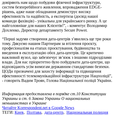
довіряють нам щодо побудови фізичної інфраструктури,
систем безперебійного живлення, впровадження EDGE-
рішень, адже наше обладнання демонструє високу
ефективність та надійність, а експертиза (досвід нашої
команди фахівців) - унікальна для українського ринку. А це
найголовніше для наших Клієнтів!”, - коментує Володимир
Дохленко, Директор департаменту Secure Power.
“Перші задуми створення дата-центрів з’явились ще три роки
тому. Дякуємо нашим Партнерам за втілення проєкту,
професіоналізм на етапах проєктування, будівництва та
введення в експлуатацію обох дата-центрів. Це критично
важливий вузол, що забезпечує зв’язок з іншими підрозділами
влади. Для нас пріоритетно було побудувати дата-центри, що
відповідають усім вимогам державним стандартами безпеки.
ЦОДи призначені для захисту інформації та підвищення
ефективності телекомунікаційної інфраструктури Нацполіції”,
- говорить Вадим Троян, Голова Національної поліції України.
Информация предоставлена в порядке ст.10 Конституции
Украины и ст. 6 Закона Украины О национальных
меньшинствах в Украине
Читайте Korrespondent.net в Google News
ТЕГИ:
Киев
,
Полтава
,
дата-центр
,
Национальная полиция