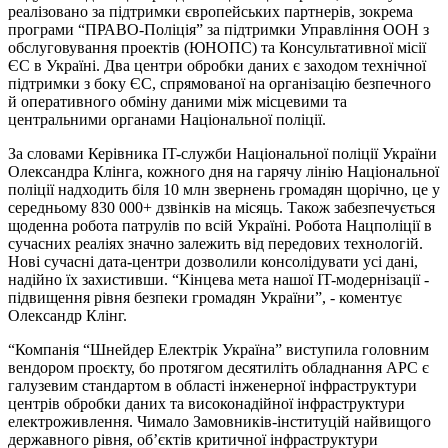
реалізовано за підтримки європейських партнерів, зокрема
програми “ПРАВО-Поліція” за підтримки Управління ООН з
обслуговування проектів (ЮНОПС) та Консультативної місії
ЄС в Україні. Два центри обробки даних є заходом технічної
підтримки з боку ЄС, спрямованої на організацію безпечного
й оперативного обміну даними між місцевими та
центральними органами Національної поліції.
За словами Керівника IT-служби Національної поліції України
Олександра Клінга, кожного дня на гарячу лінію Національної
поліції надходить біля 10 млн звернень громадян щорічно, це у
середньому 830 000+ дзвінків на місяць. Також забезпечується
щоденна робота патрулів по всій Україні. Робота Нацполіції в
сучасних реаліях значно залежить від передових технологій.
Нові сучасні дата-центри дозволили консолідувати усі дані,
надійно їх захистивши. “Кінцева мета нашої IT-модернізації -
підвищення рівня безпеки громадян України”, - коментує
Олександр Клінг.
“Компанія “Шнейдер Електрік Україна” виступила головним
вендором проєкту, бо протягом десятиліть обладнання APC є
галузевим стандартом в області інженерної інфраструктури
центрів обробки даних та високонадійної інфраструктури
електроживлення. Чимало Замовників-інституцій найвищого
державного рівня, об’єктів критичної інфраструктури