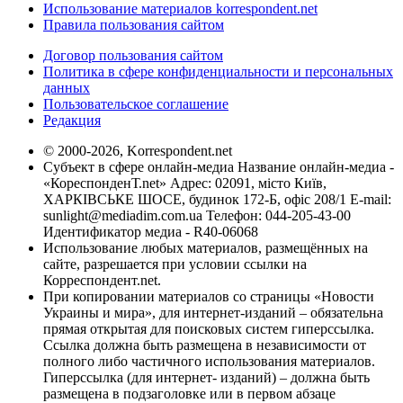
Использование материалов korrespondent.net
Правила пользования сайтом
Договор пользования сайтом
Политика в сфере конфиденциальности и персональных
данных
Пользовательское соглашение
Редакция
© 2000-2026, Korrespondent.net
Субъект в сфере онлайн-медиа Название онлайн-медиа -
«КореспонденТ.net» Адрес: 02091, місто Київ,
ХАРКІВСЬКЕ ШОСЕ, будинок 172-Б, офіс 208/1 E-mail:
sunlight@mediadim.com.ua
Телефон: 044-205-43-00
Идентификатор медиа - R40-06068
Использование любых материалов, размещённых на
сайте, разрешается при условии ссылки на
Корреспондент.net.
При копировании материалов со страницы «Новости
Украины и мира», для интернет-изданий – обязательна
прямая открытая для поисковых систем гиперссылка.
Ссылка должна быть размещена в независимости от
полного либо частичного использования материалов.
Гиперссылка (для интернет- изданий) – должна быть
размещена в подзаголовке или в первом абзаце