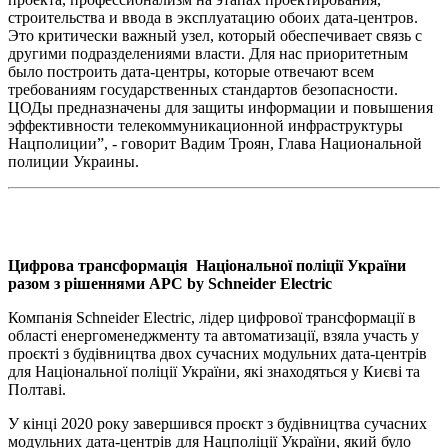
строительства и ввода в эксплуатацию обоих дата-центров.
Это критически важный узел, который обеспечивает связь с
другими подразделениями власти. Для нас приоритетным
было построить дата-центры, которые отвечают всем
требованиям государственных стандартов безопасности.
ЦОДы предназначены для защиты информации и повышения
эффективности телекоммуникационной инфраструктуры
Нацполиции”, - говорит Вадим Троян, Глава Национальной
полиции Украины.
Цифрова трансформація Національної поліції України
разом з рішеннями APC by Schneider Electric
Компанія Schneider Electric, лідер цифрової трансформації в
області енергоменеджменту та автоматизації, взяла участь у
проєкті з будівництва двох сучасних модульних дата-центрів
для Національної поліції України, які знаходяться у Києві та
Полтаві.
У кінці 2020 року завершився проєкт з будівництва сучасних
модульних дата-центрів для Нацполіції України, який було