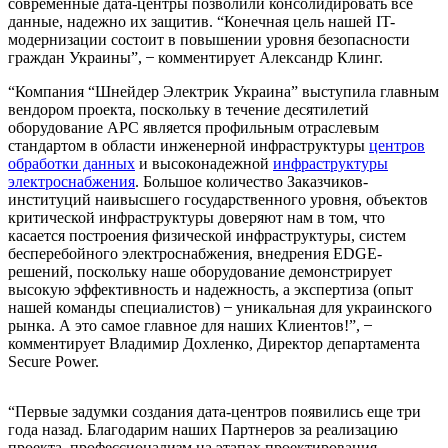
современные дата-центры позволили консолидировать все
данные, надежно их защитив. “Конечная цель нашей IT-
модернизации состоит в повышении уровня безопасности
граждан Украины”, ̶ комментирует Александр Клинг.
“Компания “Шнейдер Электрик Украина” выступила главным
вендором проекта, поскольку в течение десятилетий
оборудование APC является профильным отраслевым
стандартом в области инженерной инфраструктуры
центров
обработки данных
и высоконадежной
инфраструктуры
электроснабжения
. Большое количество Заказчиков-
институций наивысшего государственного уровня, объектов
критической инфраструктуры доверяют нам в том, что
касается построения физической инфраструктуры, систем
бесперебойного электроснабжения, внедрения EDGE-
решений, поскольку наше оборудование демонстрирует
высокую эффективность и надежность, а экспертиза (опыт
нашей команды специалистов) ̶ уникальная для украинского
рынка. А это самое главное для наших Клиентов!”, ̶
комментирует Владимир Дохленко, Директор департамента
Secure Power.
“Первые задумки создания дата-центров появились еще три
года назад. Благодарим наших Партнеров за реализацию
проекта, профессионализм на этапах проектирования,