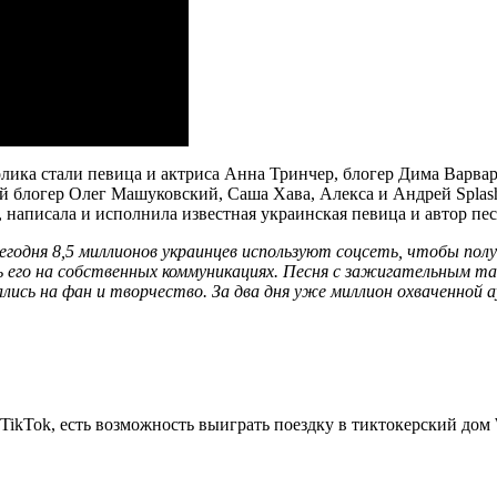
лика стали певица и актриса Анна Тринчер, блогер Дима Варва
 блогер Олег Машуковский, Саша Хава, Алекса и Андрей Splash и
, написала и исполнила известная украинская певица и автор пе
егодня 8,5 миллионов украинцев используют соцсеть, чтобы полу
 его на собственных коммуникациях. Песня с зажигательным тан
ались на фан и творчество. За два дня уже миллион охваченной 
TikTok, есть возможность выиграть поездку в тиктокерский дом