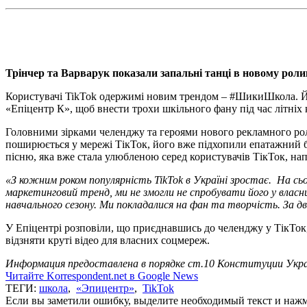
Трінчер та Варварук показали запальні танці в новому роли
Користувачі TikTok одержимі новим трендом – #ШикиШкола. Йог
«Епіцентр К», щоб внести трохи шкільного фану під час літніх 
Головними зірками челенджу та героями нового рекламного рол
поширюється у мережі ТікТок, його вже підхопили епатажний бл
пісню, яка вже стала улюбленою серед користувачів ТікТок, напи
«З кожним роком
популярність TikTok в Укр
аїні
зростає.
На сь
маркетинговий тренд, ми не змогли не спробувати його у власни
навчального сезону.
Ми покладалися на фан та творчість. За дв
У Епіцентрі розповіли, що приєднавшись до челенджу у ТікТок
відзняти круті відео для власних соцмереж.
Информация предоставлена в порядке ст.10 Конституции Укра
Читайте Korrespondent.net в Google News
ТЕГИ:
школа
,
«Эпицентр»
,
TikTok
Если вы заметили ошибку, выделите необходимый текст и нажми