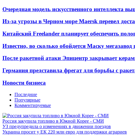
Очередная модель искусственного интеллекта вы
Из-за угрозы в Черном море Maersk перевел дост
Китайский Freelander планирует обеспечить поло
Известно, во сколько обойдется Маску мегазавод 
После ракетной атаки Эпицентр закрывает керам
Германия представила фрегат для борьбы с раке
Новости бизнеса
Последние
Популярные
Комментируемые
Россия закупила топливо в Южной Корее - СМИ
УЗ предупредила о изменениях в движении поездов
Украина просит у ЕК 220 млн евро для поддержки аграриев