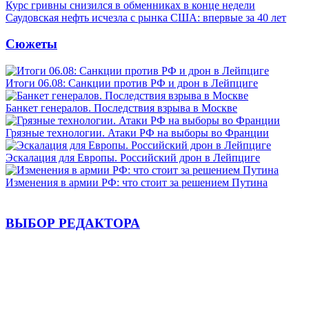
Курс гривны снизился в обменниках в конце недели
Саудовская нефть исчезла с рынка США: впервые за 40 лет
Сюжеты
Итоги 06.08: Санкции против РФ и дрон в Лейпциге
Банкет генералов. Последствия взрыва в Москве
Грязные технологии. Атаки РФ на выборы во Франции
Эскалация для Европы. Российский дрон в Лейпциге
Изменения в армии РФ: что стоит за решением Путина
ВЫБОР РЕДАКТОРА