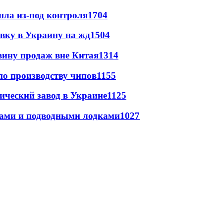
шла из-под контроля
1704
авку в Украину на жд
1504
вину продаж вне Китая
1314
по производству чипов
1155
ический завод в Украине
1125
тами и подводными лодками
1027