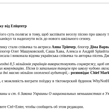
ку від Епіцентр
о суть полягає в тому, щоб заспівати веселу пісню про школу 
канікул та надихнути всіх до нового шкільного сезону.
ику стали співачка та актриса
Анна Трінчер
, блогер
Діма Варв
огер Олег Машуковский, Саша Хава, Алекса и Андрій Splashта ус
сала і виконала відома українська співачка та авторка пісень Дж
огодні 8,5 мільйонів українців використовують соцмережу, щоб
х комунікаціях. Пісня із запальним танцем про школу чудово лягл
а дні маємо мільйон охопленої аудиторії
,
–
розповідає Chief Mark
, є можливість виграти поїздку в тіктокерский будинок WhyNot
ины и ст. 6 Закона Украины О национальных меньшинствах в У
те Ctrl+Enter, чтобы сообщить об этом редакции.