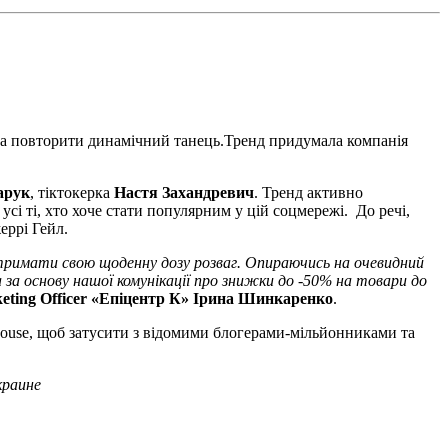
та повторити динамічний танець.Тренд придумала компанія
арук
, тіктокерка
Настя Захандревич
. Тренд активно
і ті, хто хоче стати популярним у цій соцмережі. До речі,
еррі Гейл.
 отримати
свою щоденну дозу розваг
. Опираючись на очевидний
а за основу нашої комунікації про знижки до -50% на товари до
eting Officer
«Епіцентр К»
Ірина Шинкаренко
.
House, щоб затусити з відомими блогерами-мільйонниками та
краине