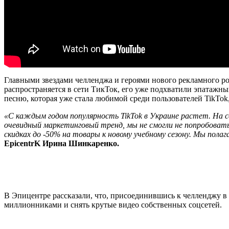
Главными звездами челленджа и героями нового рекламного ро
распространяется в сети ТикТок, его уже подхватили эпатажный
песню, которая уже стала любимой среди пользователей TikTok
«С каждым годом популярность TikTok в Украине растет. На с
очевидный маркетинговый тренд, мы не смогли не попробовать
скидках до -50% на товары к новому учебному сезону. Мы полаг
Epicentr
K
Ирина Шинкаренко.
В Эпицентре рассказали, что, присоединившись к челленджу в 
миллионниками и снять крутые видео собственных соцсетей.