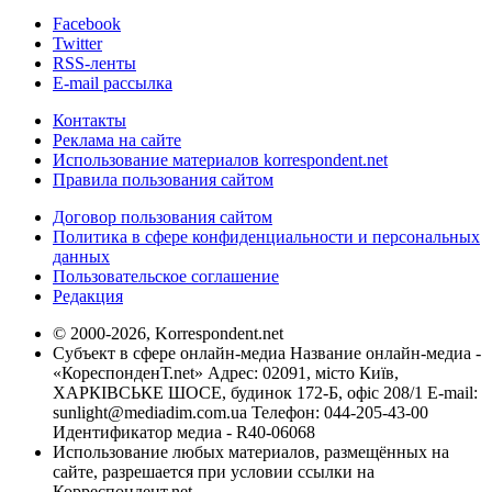
Facebook
Twitter
RSS-ленты
E-mail рассылка
Контакты
Реклама на сайте
Использование материалов korrespondent.net
Правила пользования сайтом
Договор пользования сайтом
Политика в сфере конфиденциальности и персональных
данных
Пользовательское соглашение
Редакция
© 2000-2026, Korrespondent.net
Субъект в сфере онлайн-медиа Название онлайн-медиа -
«КореспонденТ.net» Адрес: 02091, місто Київ,
ХАРКІВСЬКЕ ШОСЕ, будинок 172-Б, офіс 208/1 E-mail:
sunlight@mediadim.com.ua
Телефон: 044-205-43-00
Идентификатор медиа - R40-06068
Использование любых материалов, размещённых на
сайте, разрешается при условии ссылки на
Корреспондент.net.