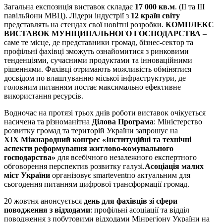
Загальна експозиція виставок складає
17 000
кв.м
. (ІІ та ІІІ
павільйони МВЦ). Лідери індустрії з
12 країн світу
представлять на стендах свої новітні розробки.
КОМПЛЕКС
ВИСТАВОК МУНІЦИПАЛЬНОГО ГОСПОДАРСТВА
–
саме те місце, де представники громад, бізнес-сектор та
профільні фахівці зможуть ознайомитися з ринковими
тенденціями, сучасними продуктами та інноваційними
рішеннями. Фахівці отримають можливість обмінятися
досвідом по влаштуванню міської інфраструктури, де
головним питанням постає максимально ефективне
використання ресурсів.
Водночас на протязі трьох днів роботи виставок очікується
насичена та різноманітна
Ділова Програма
: Міністерство
розвитку громад та територій України запрошує на
X
ІХ
Міжнародний конгрес «
Інституційні та технічні
аспекти реформування житлово-комунального
господарства»
для всебічного незалежного експертного
обговорення перспектив розвитку галузі.
Асоціація малих
міст України
організовує smarteventпо актуальним для
сьогодення питанням цифрової трансформації громад.
20 жовтня анонсується
день для фахівців зі сфери
поводження з відходами
: профільні асоціації та відділ
поводження з побутовими відходами Мінрегіону України на