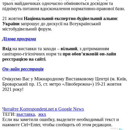
трьох майданчиках одночасно обміняються досвідом та
піднімуть питання вдосконалення нормативно-правової бази.
21 жовтня
Національний експертно-будівельний альянс
України
запрошує до дискусії на Всеукраїнський
містобудівельний форум.
Ділова програма
Вхід
на виставки та заходи –
вільний
, з дотриманням
санітарно-гігієнічних норм та
при обов’язковій он-лайн
реєстрацією на сайті
.
Он-лайн реєстрація
Очікуємо Вас у Міжнародному Виставковому Центрі (м. Київ,
Броварський пр. 15, ст. метро «Лівобережна») 19-21 жовтня
2021 року!
Читайте Korrespondent.net в Google News
ТЕГИ:
выставка
,
жкх
Если вы заметили ошибку, выделите необходимый текст и
нажмите Ctrl+Enter, чтобы сообщить об этом редакции.