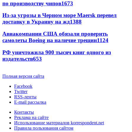
по производству чипов
1673
Из-за угрозы в Черном море Maersk перевел
доставку в Украину на жд
1388
Авиакомпании США обязали проверить
самолеты Boeing на наличие трещин
1124
РФ уничтожила 900 тысяч книг одного из
издательств
653
Полная версия сайта
Facebook
Twitter
RSS-ленты
E-mail рассылка
Контакты
Реклама на сайте
Использование материалов korrespondent.net
Правила пользования сайтом