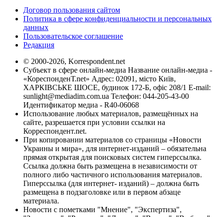
Договор пользования сайтом
Политика в сфере конфиденциальности и персональных
данных
Пользовательское соглашение
Редакция
© 2000-2026, Korrespondent.net
Субъект в сфере онлайн-медиа Название онлайн-медиа -
«КореспонденТ.net» Адрес: 02091, місто Київ,
ХАРКІВСЬКЕ ШОСЕ, будинок 172-Б, офіс 208/1 E-mail:
sunlight@mediadim.com.ua
Телефон: 044-205-43-00
Идентификатор медиа - R40-06068
Использование любых материалов, размещённых на
сайте, разрешается при условии ссылки на
Корреспондент.net.
При копировании материалов со страницы «Новости
Украины и мира», для интернет-изданий – обязательна
прямая открытая для поисковых систем гиперссылка.
Ссылка должна быть размещена в независимости от
полного либо частичного использования материалов.
Гиперссылка (для интернет- изданий) – должна быть
размещена в подзаголовке или в первом абзаце
материала.
Новости с пометками "Мнение", "Экспертиза",