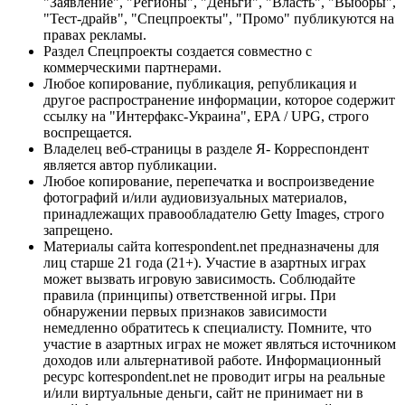
"Заявление", "Регионы", "Деньги", "Власть", "Выборы",
"Тест-драйв", "Спецпроекты", "Промо" публикуются на
правах рекламы.
Раздел Спецпроекты создается совместно с
коммерческими партнерами.
Любое копирование, публикация, републикация и
другое распространение информации, которое содержит
ссылку на "Интерфакс-Украина", EPA / UPG, строго
воспрещается.
Владелец веб-страницы в разделе Я- Корреспондент
является автор публикации.
Любое копирование, перепечатка и воспроизведение
фотографий и/или аудиовизуальных материалов,
принадлежащих правообладателю Getty Images, строго
запрещено.
Материалы сайта korrespondent.net предназначены для
лиц старше 21 года (21+). Участие в азартных играх
может вызвать игровую зависимость. Соблюдайте
правила (принципы) ответственной игры. При
обнаружении первых признаков зависимости
немедленно обратитесь к специалисту. Помните, что
участие в азартных играх не может являться источником
доходов или альтернативой работе. Информационный
ресурс korrespondent.net не проводит игры на реальные
и/или виртуальные деньги, сайт не принимает ни в