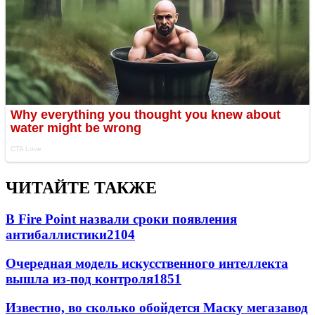
ЧИТАЙТЕ ТАКЖЕ
В Fire Point назвали сроки появления
антибаллистики
2104
Очередная модель искусственного интеллекта
вышла из-под контроля
1851
Известно, во сколько обойдется Маску мегазавод