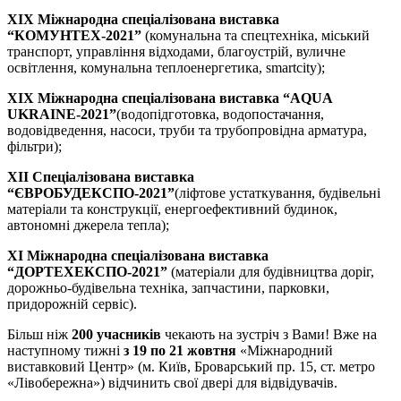
X
IX
Міжнародна спеціалізована виставка
“КОМУНТЕХ-2021”
(комунальна та спецтехніка, міський
транспорт, управління відходами, благоустрій, вуличне
освітлення, комунальна теплоенергетика, smartcity);
X
IX
Міжнародна спеціалізована виставка “AQUA
UKRAINE-2021”
(водопідготовка, водопостачання,
водовідведення, насоси, труби та трубопровідна арматура,
фільтри);
XII
Спеціалізована виставка
“ЄВРОБУДЕКСПО-2021”
(ліфтове устаткування, будівельні
матеріали та конструкції, енергоефективний будинок,
автономні джерела тепла);
XІ Міжнародна спеціалізована виставка
“ДОРТЕХЕКСПО-2021”
(матеріали для будівництва доріг,
дорожньо‑будівельна техніка, запчастини, парковки,
придорожній сервіс).
Більш ніж
200 учасників
чекають на зустріч з Вами! Вже на
наступному тижні
з 19 по 21 жовтня
«Міжнародний
виставковий Центр» (м. Київ, Броварський пр. 15, ст. метро
«Лівобережна») відчинить свої двері для відвідувачів.