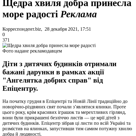
Щедра хвиля добра принесла
море радості
Реклама
Корреспондент.biz, 28 декабря 2021, 17:51
0
371
Фото надане рекламодавцем
Діти з дитячих будинків отримали
бажані дарунки в рамках акції
"Ангелятка добрих справ" від
Епіцентру.
На початку грудня в Епіцентрі та Новій Лінії традиційно до
новорічно-різдвяних свят почали з’являтися ялинки. Проте
цього року, крім красивих іграшок та мерехтливих гірлянд,
вони були прикрашені безліччю листів — це мрії дітей з
дитячих будинків. Епіцентр зібрав ці листи по всій Україні та
розмістив на ялинках, запустивши тим самим потужну хвилю
добра й людяності.