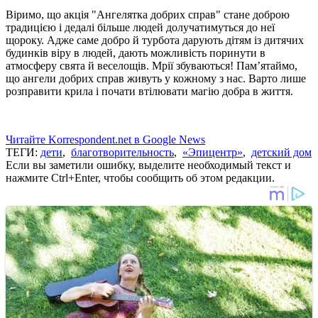
Віримо, що акція "Ангелятка добрих справ" стане доброю
традицією і дедалі більше людей долучатимуться до неї
щороку. Адже саме добро й турбота дарують дітям із дитячих
будинків віру в людей, дають можливість поринути в
атмосферу свята й веселощів. Мрії збуваються! Пам’ятаймо,
що ангели добрих справ живуть у кожному з нас. Варто лише
розправити крила і почати втілювати магію добра в життя.
Читайте Korrespondent.net в Google News
ТЕГИ:
дети
,
благотворительность
,
«Эпицентр»
,
детский дом
Если вы заметили ошибку, выделите необходимый текст и
нажмите Ctrl+Enter, чтобы сообщить об этом редакции.