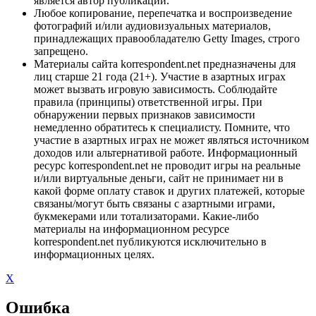
является автор публикации.
Любое копирование, перепечатка и воспроизведение
фотографий и/или аудиовизуальных материалов,
принадлежащих правообладателю Getty Images, строго
запрещено.
Материалы сайта korrespondent.net предназначены для
лиц старше 21 года (21+). Участие в азартных играх
может вызвать игровую зависимость. Соблюдайте
правила (принципы) ответственной игры. При
обнаружении первых признаков зависимости
немедленно обратитесь к специалисту. Помните, что
участие в азартных играх не может являться источником
доходов или альтернативой работе. Информационный
ресурс korrespondent.net не проводит игры на реальные
и/или виртуальные деньги, сайт не принимает ни в
какой форме оплату ставок и других платежей, которые
связаны/могут быть связаны с азартными играми,
букмекерами или тотализаторами. Какие-либо
материалы на информационном ресурсе
korrespondent.net публикуются исключительно в
информационных целях.
X
Ошибка