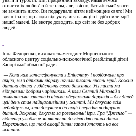
уваги й турботи. Ми, працівники закладу, намагаємося
оточити їх любов’ю й теплом, але, звісно, батьківської уваги
не замінить ніхто. Ви подарували дітям неймовірне свято! Ми
вдячні за те, що люди відгукнулися на акцію і здійснили мрії
нашої малечі. Це вкотре доводить, що світ не без добрих
людей.
Інна Федоренко, вихователь-методист Мирненського
обласного центру соціально-психологічної реабілітації дітей
Запорізької обласної ради:
— Коли нам зателефонували з Епіцентру і повідомили про
акцію, ми з дітками відразу почали писати листи мрій. Кожна
дитина вірила у здійснення свого бажання. Усі листи ми
відправили добрим чарівникам. А коли Святий Миколай з
помічниками завітав із цілими оберемками дарунків – для дітей
цей день став найщасливішим у житті. Ми дякуємо всім
небайдужим, хто долучився до акції і передав подарунок
дитині. Зокрема, дякуємо за розвивальні ігри. Гра "Дженго" —
відтепер улюблене заняття на дозвіллі для наших діток.
Переконана, що такі емоції дітки запам’ятають на все
життя.