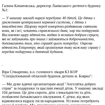
Галина Качановська, директор Львівського дитячого будинку
№1:
— У нашому закладі наразі перебуває 40 дітей. Це дітки з
ураженням центральної нервової системи, є дітки з
інвалідністю. Щороку перед новорічно-різдвяними святами
вони, як і всі, чекають справжнього дива, чар та подарунків.
Висловлюю щиру вдячність людям із великим добрим серцем,
які не забувають про інших і займаються доброчинністю,
допомагають тим, хто справді цього потребує. Окрема
вдячність Епіцентру, який організував таку важливу справу і
передав подарунки в дитячий будинок.
Віра Січкаренко, в.о. головного лікаря КЗ КОР
"Спеціалізований обласний будинок дитини м. Боярка":
— Ми дуже вдячні організаторам акції "Ангелятка добрих
справ" за подарунки та щасливі емоції діток. У нашому закладі
104 дитини. Це діти-сироти, діти з інвалідністю та діти,
позбавлені батьківського піклування. Є дітки, від яких
відмовилися відразу після народження. Усі вони потребують