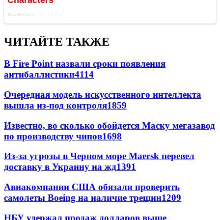
ЧИТАЙТЕ ТАКЖЕ
В Fire Point назвали сроки появления
антибаллистики
4114
Очередная модель искусственного интеллекта
вышла из-под контроля
1859
Известно, во сколько обойдется Маску мегазавод
по производству чипов
1698
Из-за угрозы в Черном море Maersk перевел
доставку в Украину на жд
1391
Авиакомпании США обязали проверить
самолеты Boeing на наличие трещин
1209
НБУ удержал продаж долларов выше