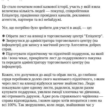
Це стало початком нової казкової історії, участь у якій взяла
величезна кількість людей — покупці, співробітники
Епіцентру, працівники провідних каналів, рекламних
агентств, партнери та всі небайдужі.
Усе, що потрібно було зробити для участі в акції, — це:
❅ Обрати лист на ялинці в торговельному центрі "Епіцентр".
❅ Звернутися до адміністратора торговельного центру (на
інфоцентрі) для запису в магічний реєстр Ангеляток добрих
справ.
❅ Підготувати підопічному чи підопічній подарунок, на який
він / вона чекає, прикріпити лист до подарункового пакунка
та передати адміністратору торговельного центру (на
інфоцентрі).
Кожен, хто долучився до акції та обрав листа, до глибини
серця перейнявся долею свого маленького підопічного, з яким
через лист на ялинці відбулося заочне знайомство. Люди
показували одне одному листи, радилися, ходили разом
купувати подарунки, уявляли емоції хлопчика чи дівчинки,
які отримають дарунок. Адже роль справжнього чарівника —
справа відповідальна, і кожен щиро хотів впоратися з нею на
всі 100%. Так зворушливо, коли люди, знайшовши час у