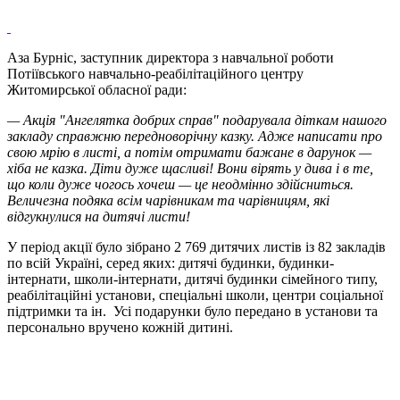
Аза Бурніс, заступник директора з навчальної роботи
Потіївського навчально-реабілітаційного центру
Житомирської обласної ради:
— Акція "Ангелятка добрих справ" подарувала діткам нашого
закладу справжню передноворічну казку. Адже написати про
свою мрію в листі, а потім отримати бажане в дарунок —
хіба не казка. Діти дуже щасливі! Вони вірять у дива і в те,
що коли дуже чогось хочеш — це неодмінно здійсниться.
Величезна подяка всім чарівникам та чарівницям, які
відгукнулися на дитячі листи!
У період акції було зібрано 2 769 дитячих листів із 82 закладів
по всій Україні, серед яких: дитячі будинки, будинки-
інтернати, школи-інтернати, дитячі будинки сімейного типу,
реабілітаційні установи, спеціальні школи, центри соціальної
підтримки та ін. Усі подарунки було передано в установи та
персонально вручено кожній дитині.