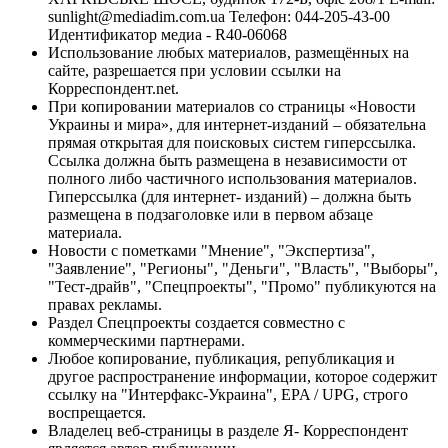
sunlight@mediadim.com.ua
Телефон: 044-205-43-00
Идентификатор медиа - R40-06068
Использование любых материалов, размещённых на
сайте, разрешается при условии ссылки на
Корреспондент.net.
При копировании материалов со страницы «Новости
Украины и мира», для интернет-изданий – обязательна
прямая открытая для поисковых систем гиперссылка.
Ссылка должна быть размещена в независимости от
полного либо частичного использования материалов.
Гиперссылка (для интернет- изданий) – должна быть
размещена в подзаголовке или в первом абзаце
материала.
Новости с пометками "Мнение", "Экспертиза",
"Заявление", "Регионы", "Деньги", "Власть", "Выборы",
"Тест-драйв", "Спецпроекты", "Промо" публикуются на
правах рекламы.
Раздел Спецпроекты создается совместно с
коммерческими партнерами.
Любое копирование, публикация, републикация и
другое распространение информации, которое содержит
ссылку на "Интерфакс-Украина", EPA / UPG, строго
воспрещается.
Владелец веб-страницы в разделе Я- Корреспондент