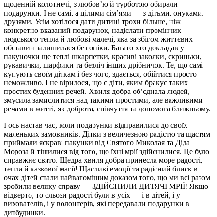
щоденній колотнечі, з любов’ю й турботою обирали
подарунки. І не самі, а цілими сім’ями — з дітьми, онуками,
друзями. Усім хотілося дати дитині трохи більше, ніж
конкретно вказаний подарунок, надіслати промінчик
людського тепла й любові малечі, яка за збігом життєвих
обставин залишилася без опіки. Багато хто докладав у
пакуночки ще теплі шкарпетки, красиві заколки, скриньки,
рукавички, шарфики та безліч інших дрібничок. Те, що самі
купують своїм діткам і без чого, здається, обійтися просто
неможливо. І не вірилося, що є діти, яким бракує таких
простих буденних речей. Хвиля добра об’єднала людей,
змусила замислитися над такими простими, але важливими
речами в житті, як доброта, співчуття та допомога ближньому.
І ось настав час, коли подарунки відправилися до своїх
маленьких замовників. Дітки з величезною радістю та щастям
приймали яскраві пакунки від Святого Миколая та Діда
Мороза й тішилися від того, що їхні мрії здійснилися. Це було
справжнє свято. Щедра хвиля добра принесла море радості,
тепла й казкової магії! Щасливі емоції та радісний блиск в
очах дітей стали найвагомішим доказом того, що ми всі разом
зробили велику справу — ЗДІЙСНИЛИ ДИТЯЧІ МРІЇ! Якщо
відверто, то сльози радості були в усіх — і в дітей, і у
вихователів, і у волонтерів, які передавали подарунки в
дитбудинки.