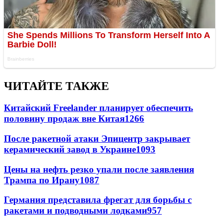
ЧИТАЙТЕ ТАКЖЕ
Китайский Freelander планирует обеспечить
половину продаж вне Китая
1266
После ракетной атаки Эпицентр закрывает
керамический завод в Украине
1093
Цены на нефть резко упали после заявления
Трампа по Ирану
1087
Германия представила фрегат для борьбы с
ракетами и подводными лодками
957