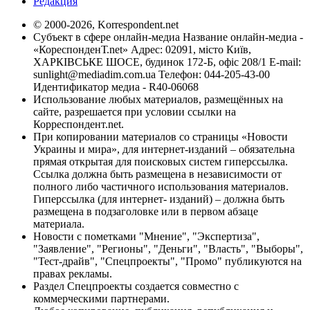
Редакция
© 2000-2026, Korrespondent.net
Субъект в сфере онлайн-медиа Название онлайн-медиа -
«КореспонденТ.net» Адрес: 02091, місто Київ,
ХАРКІВСЬКЕ ШОСЕ, будинок 172-Б, офіс 208/1 E-mail:
sunlight@mediadim.com.ua
Телефон: 044-205-43-00
Идентификатор медиа - R40-06068
Использование любых материалов, размещённых на
сайте, разрешается при условии ссылки на
Корреспондент.net.
При копировании материалов со страницы «Новости
Украины и мира», для интернет-изданий – обязательна
прямая открытая для поисковых систем гиперссылка.
Ссылка должна быть размещена в независимости от
полного либо частичного использования материалов.
Гиперссылка (для интернет- изданий) – должна быть
размещена в подзаголовке или в первом абзаце
материала.
Новости с пометками "Мнение", "Экспертиза",
"Заявление", "Регионы", "Деньги", "Власть", "Выборы",
"Тест-драйв", "Спецпроекты", "Промо" публикуются на
правах рекламы.
Раздел Спецпроекты создается совместно с
коммерческими партнерами.