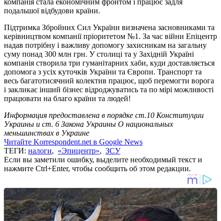
компанія стала економічним фронтом і працює задля
подальшої відбудови країни.
Підтримка Збройних Сил України визначена засновниками та
керівництвом компанії пріоритетом №1. За час війни Епіцентр
надав потрібну і важливу допомогу захисникам на загальну
суму понад 300 млн грн. У столиці та у Західній Україні
компанія створила три гуманітарних хаби, куди доставляється
допомога з усіх куточків України та Європи. Транспорт та
весь багатотисячний колектив працює, щоб перемогти ворога
і закликає інший бізнес відроджуватись та по мірі можливості
працювати на благо країни та людей!
Информация предоставлена в порядке ст.10 Конституции
Украины и ст. 6 Закона Украины О национальных
меньшинствах в Украине
Читайте Korrespondent.net в Google News
ТЕГИ:
налоги
,
«Эпицентр»
,
ЗСУ
Если вы заметили ошибку, выделите необходимый текст и
нажмите Ctrl+Enter, чтобы сообщить об этом редакции.