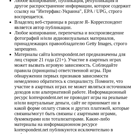
Любое копирование, публикация, републикация и
другое распространение информации, которое содержит
ссылку на "Интерфакс-Украина", EPA / UPG, строго
воспрещается.
Владелец веб-страницы в разделе Я- Корреспондент
является автор публикации.
Любое копирование, перепечатка и воспроизведение
фотографий и/или аудиовизуальных материалов,
принадлежащих правообладателю Getty Images, строго
запрещено.
Материалы сайта korrespondent.net предназначены для
лиц старше 21 года (21+). Участие в азартных играх
может вызвать игровую зависимость. Соблюдайте
правила (принципы) ответственной игры. При
обнаружении первых признаков зависимости
немедленно обратитесь к специалисту. Помните, что
участие в азартных играх не может являться источником
доходов или альтернативой работе. Информационный
ресурс korrespondent.net не проводит игры на реальные
и/или виртуальные деньги, сайт не принимает ни в
какой форме оплату ставок и других платежей, которые
связаны/могут быть связаны с азартными играми,
букмекерами или тотализаторами. Какие-либо
материалы на информационном ресурсе
korrespondent.net публикуются исключительно в