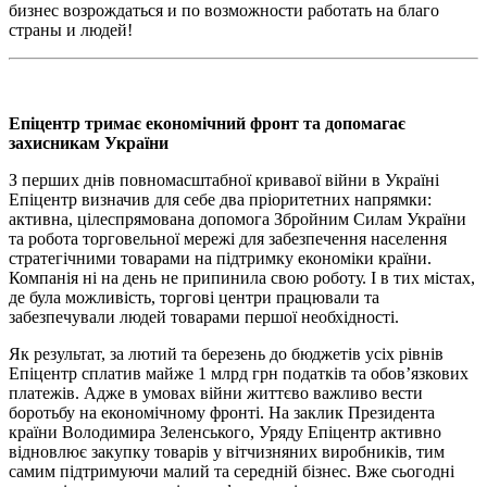
бизнес возрождаться и по возможности работать на благо
страны и людей!
Епіцентр тримає економічний фронт та допомагає
захисникам України
З перших днів повномасштабної кривавої війни в Україні
Епіцентр визначив для себе два пріоритетних напрямки:
активна, цілеспрямована допомога Збройним Силам України
та робота торговельної мережі для забезпечення населення
стратегічними товарами на підтримку економіки країни.
Компанія ні на день не припинила свою роботу. І в тих містах,
де була можливість, торгові центри працювали та
забезпечували людей товарами першої необхідності.
Як результат, за лютий та березень до бюджетів усіх рівнів
Епіцентр сплатив майже 1 млрд грн податків та обов’язкових
платежів. Адже в умовах війни життєво важливо вести
боротьбу на економічному фронті. На заклик Президента
країни Володимира Зеленського, Уряду Епіцентр активно
відновлює закупку товарів у вітчизняних виробників, тим
самим підтримуючи малий та середній бізнес. Вже сьогодні