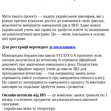
Мета такого проєкту — надати українським школярам, які з
різних причин втратили доступ до навчання в своїх школах,
можливість завершити навчальний рік в IBS! Адже кожен
український учень має право на здобуття освіти та опанування
загальноосвітньої програми. Це — місія, покладена в основу
цієї програми
Для реєстрації переходьте
за посиланням
.
Міжнародна бордингова школа STUDY.UA пропонує всім
охочим долучитися до інтенсиву й отримати офіційний
документ про закінчення навчального року. Педагогічна
команда офіційно зарахує учнів до школи IBS для
проходження інтенсиву — тож наприкінці занять вони
отримають табелі успішності про завершення певного класу.
Це гарантує неперервність навчального процесу та вмотивує
школярів на подальше здобуття знань і розвиток.
Онлайн-інтенсив від IBS
— це комплекс занять тривалістю 1
місяць з основних предметів загальноосвітньої шкільної
програми:
- українська мова та література;