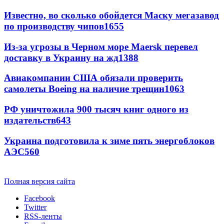
Известно, во сколько обойдется Маску мегазавод
по производству чипов
1655
Из-за угрозы в Черном море Maersk перевел
доставку в Украину на жд
1388
Авиакомпании США обязали проверить
самолеты Boeing на наличие трещин
1063
РФ уничтожила 900 тысяч книг одного из
издательств
643
Украина подготовила к зиме пять энергоблоков
АЭС
560
Полная версия сайта
Facebook
Twitter
RSS-ленты