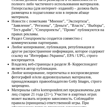
полного либо частичного использования материалов.
Гиперссылка (для интернет- изданий) – должна быть
размещена в подзаголовке или в первом абзаце
материала.
Новости с пометками "Мнение", "Экспертиза",
"Заявление", "Регионы", "Деньги", "Власть", "Выборы",
"Тест-драйв", "Спецпроекты", "Промо" публикуются на
правах рекламы.
Раздел Спецпроекты создается совместно с
коммерческими партнерами.
Любое копирование, публикация, републикация и
другое распространение информации, которое содержит
ссылку на "Интерфакс-Украина", EPA / UPG, строго
воспрещается.
Владелец веб-страницы в разделе Я- Корреспондент
является автор публикации.
Любое копирование, перепечатка и воспроизведение
фотографий и/или аудиовизуальных материалов,
принадлежащих правообладателю Getty Images, строго
запрещено.
Материалы сайта korrespondent.net предназначены для
лиц старше 21 года (21+). Участие в азартных играх
может вызвать игровую зависимость. Соблюдайте
правила (принципы) ответственной игры. При