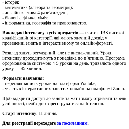
- історія;
- математика (алгебра та геометрія);
- англійська мова 4 рази\тиждень;
- біологія, фізика, хімія;
- інформатика, географія та правознавство.
Викладачі інтенсиву з усіх предметів
— вчителі IBS високої
кваліфікаційної категорії, які мають значний досвід у
проведенні занять в інтерактивному та онлайн-форматі.
Розклад занять регулярний, але не виснажливий. Уроки
інтенсиву проходитимуть з понеділка по пʼятницю. Програма
сформована за системою 4-5 уроків на день, тривалість одного
уроку — 45 хвилин.
Формати навчання
:
- перегляд записів уроків на платформі Youtube;
- участь в інтерактивних заняттях онлайн на платформі Zoom.
Щоб відкрити доступ до занять та мати змогу отримати табель
успішності, необхідно зареєструватися на Інтенсив.
Старт інтенсиву
: 11 липня.
Для реєстрації переходьте
за посиланням
.