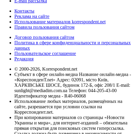
E-mail рассылка
Контакты
Реклама на сайте
Использование материалов korrespondent.net
Правила пользования сайтом
Договор пользования сайтом
Политика в сфере конфиденциальности и персональных
данных
Пользовательское соглашение
Редакция
© 2000-2026, Korrespondent.net
Субъект в сфере онлайн-медиа Название онлайн-медиа -
«КореспонденТ.net» Адрес: 02091, місто Київ,
ХАРКІВСЬКЕ ШОСЕ, будинок 172-Б, офіс 208/1 E-mail:
sunlight@mediadim.com.ua
Телефон: 044-205-43-00
Идентификатор медиа - R40-06068
Использование любых материалов, размещённых на
сайте, разрешается при условии ссылки на
Корреспондент.net.
При копировании материалов со страницы «Новости
Украины и мира», для интернет-изданий – обязательна
прямая открытая для поисковых систем гиперссылка.
Ссылка должна быть размещена в независимости от