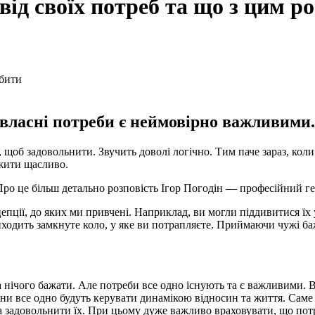
від своїх потреб та що з цим р
власні потреби є неймовірно важливими.
и, щоб задовольнити. Звучить доволі логічно. Тим паче зараз, ко
 жити щасливо.
о це більш детально розповість Ігор Погодін — професійний геш
пції, до яких ми привчені. Наприклад, ви могли піддивитися їх у
иходить замкнуте коло, у яке ви потрапляєте. Приймаючи чужі баж
ба нічого бажати. Але потреби все одно існують та є важливими. 
ни все одно будуть керувати динамікою відносин та життя. Саме
 задовольнити їх. При цьому дуже важливо враховувати, що пот