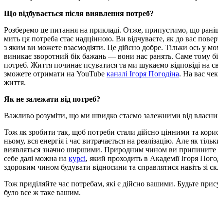
Що відбувається після виявлення потреб?
Розберемо це питання на прикладі. Отже, припустимо, що раніш
мить ця потреба стає надцінною. Ви відчуваєте, як до вас пове
з яким ви можете взаємодіяти. Це дійсно добре. Тільки ось у м
виникає зворотний бік бажань — вони нас ранять. Саме тому б
потреб. Життя починає псуватися та ми шукаємо відповіді на св
зможете отримати на YouTube
каналі Ігоря Погодіна
. На вас че
життя.
Як не залежати від потреб?
Важливо розуміти, що ми швидко стаємо залежними від власних 
Тож як зробити так, щоб потреби стали дійсно цінними та кори
ньому, вся енергія і час витрачається на реалізацію. Але як т
виявляться значно ширшими. Природним чином ви припините бути
себе далі можна на
курсі
, який проходить в Академії Ігоря Пог
здоровим чином будувати відносини та справлятися навіть зі с
Тож приділяйте час потребам, які є дійсно вашими. Будьте прис
було все ж таке вашим.