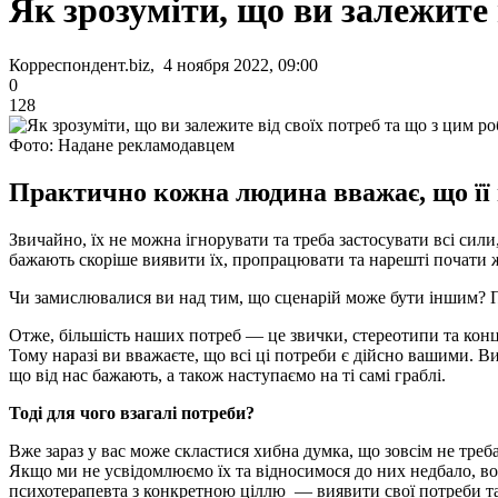
Як зрозуміти, що ви залежите 
Корреспондент.biz, 4 ноября 2022, 09:00
0
128
Фото: Надане рекламодавцем
Практично кожна людина вважає, що її 
Звичайно, їх не можна ігнорувати та треба застосувати всі сил
бажають скоріше виявити їх, пропрацювати та нарешті почати
Чи замислювалися ви над тим, що сценарій може бути іншим? Пр
Отже, більшість наших потреб — це звички, стереотипи та конце
Тому наразі ви вважаєте, що всі ці потреби є дійсно вашими. В
що від нас бажають, а також наступаємо на ті самі граблі.
Тоді для чого взагалі потреби?
Вже зараз у вас може скластися хибна думка, що зовсім не тре
Якщо ми не усвідомлюємо їх та відносимося до них недбало, во
психотерапевта з конкретною ціллю — виявити свої потреби та