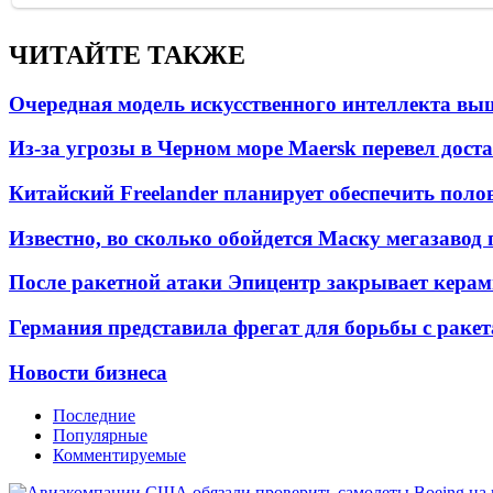
ЧИТАЙТЕ ТАКЖЕ
Очередная модель искусственного интеллекта вы
Из-за угрозы в Черном море Maersk перевел дост
Китайский Freelander планирует обеспечить поло
Известно, во сколько обойдется Маску мегазавод 
После ракетной атаки Эпицентр закрывает керам
Германия представила фрегат для борьбы с раке
Новости бизнеса
Последние
Популярные
Комментируемые