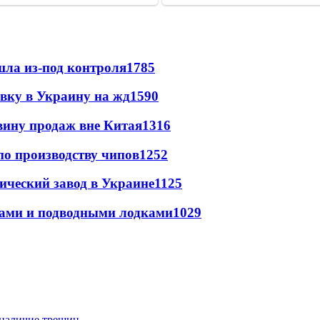
шла из-под контроля
1785
авку в Украину на жд
1590
вину продаж вне Китая
1316
по производству чипов
1252
ический завод в Украине
1125
тами и подводными лодками
1029