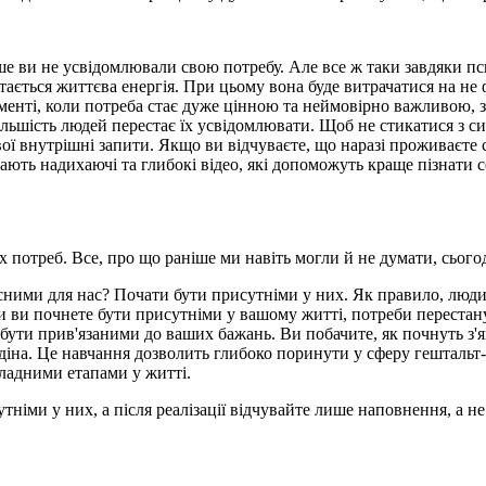
е ви не усвідомлювали свою потребу. Але все ж таки завдяки пси
ртається життєва енергія. При цьому вона буде витрачатися на н
оменті, коли потреба стає дуже цінною та неймовірно важливою, з
ільшість людей перестає їх усвідомлювати. Щоб не стикатися з 
ої внутрішні запити. Якщо ви відчуваєте, що наразі проживаєте с
кають надихаючі та глибокі відео, які допоможуть краще пізнати
потреб. Все, про що раніше ми навіть могли й не думати, сього
сними для нас? Почати бути присутніми у них. Як правило, людин
ільки ви почнете бути присутніми у вашому житті, потреби переста
 прив'язаними до ваших бажань. Ви побачите, як почнуть з'явля
одіна. Це навчання дозволить глибоко поринути у сферу гештальт
кладними етапами у житті.
утніми у них, а після реалізації відчувайте лише наповнення, а 