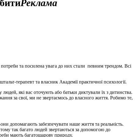
обити
Реклама
ли потреби та посилена увага до них стали певним трендом. Всі
тальт-терапевт та власник Академії практичної психології.
 людей, які вас оточують або батьки диктували їх з дитинства.
ання за свої, ми не звертаємось до власного життя. Робимо те,
Вони допомагають забезпечувати наше життя та реальність.
 тому так багато людей звертаються за допомогою до
реби мають багатошарову природу.