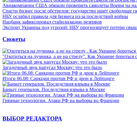
Авиакомпании США обязали проверить самолеты Boeing на н
Спасти бизнес после обстрелов: государство ищет свободные с
НБУ ослабил правила для бизнеса из-за последствий войны
Нацбанк зафиксировал стабилизацию резервов
Экспорт Украины под угрозой: НБУ прогнозирует потери свыш
Сюжеты
"Охотиться на лучника, а не на стрелу". Как Украине бороться 
Загадочный звук напугал Москву: что это было
Итоги 06.08: Санкции против РФ и дрон в Лейпциге
Банкет генералов. Последствия взрыва в Москве
Грязные технологии. Атаки РФ на выборы во Франции
ВЫБОР РЕДАКТОРА