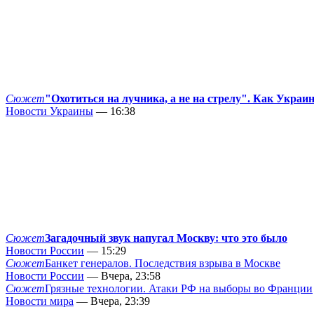
Сюжет
"Охотиться на лучника, а не на стрелу". Как Украи
Новости Украины
— 16:38
Сюжет
Загадочный звук напугал Москву: что это было
Новости России
— 15:29
Сюжет
Банкет генералов. Последствия взрыва в Москве
Новости России
— Вчера, 23:58
Сюжет
Грязные технологии. Атаки РФ на выборы во Франции
Новости мира
— Вчера, 23:39