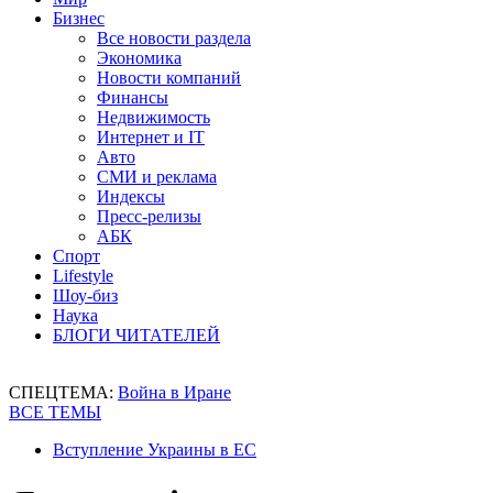
Бизнес
Все новости раздела
Экономика
Новости компаний
Финансы
Недвижимость
Интернет и IT
Авто
СМИ и реклама
Индексы
Пресс-релизы
АБК
Спорт
Lifestyle
Шоу-биз
Наука
БЛОГИ ЧИТАТЕЛЕЙ
СПЕЦТЕМА:
Война в Иране
ВСЕ ТЕМЫ
Вступление Украины в ЕС