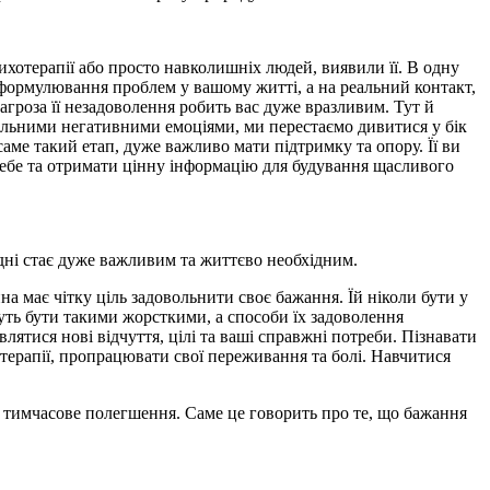
хотерапії або просто навколишніх людей, виявили її. В одну
е формулювання проблем у вашому житті, а на реальний контакт,
агроза її незадоволення робить вас дуже вразливим. Тут й
сильними негативними емоціями, ми перестаємо дивитися у бік
аме такий етап, дуже важливо мати підтримку та опору. Її ви
 себе та отримати цінну інформацію для будування щасливого
дні стає дуже важливим та життєво необхідним.
а має чітку ціль задовольнити своє бажання. Їй ніколи бути у
нуть бути такими жорсткими, а способи їх задоволення
тися нові відчуття, цілі та ваші справжні потреби. Пізнавати
-терапії, пропрацювати свої переживання та болі. Навчитися
не тимчасове полегшення. Саме це говорить про те, що бажання