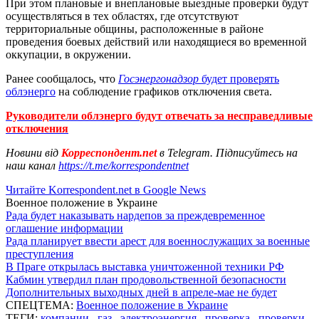
При этом плановые и внеплановые выездные проверки будут
осуществляться в тех областях, где отсутствуют
территориальные общины, расположенные в районе
проведения боевых действий или находящиеся во временной
оккупации, в окружении.
Ранее сообщалось, что
Госэнергонадзор
будет проверять
облэнерго
на соблюдение графиков отключения света.
Руководители облэнерго будут отвечать за несправедливые
отключения
Новини від
Корреспондент.net
в Telegram. Підписуйтесь на
наш канал
https://t.me/korrespondentnet
Читайте Korrespondent.net в Google News
Военное положение в Украине
Рада будет наказывать нардепов за преждевременное
оглашение информации
Рада планирует ввести арест для военнослужащих за военные
преступления
В Праге открылась выставка уничтоженной техники РФ
Кабмин утвердил план продовольственной безопасности
Дополнительных выходных дней в апреле-мае не будет
СПЕЦТЕМА:
Военное положение в Украине
ТЕГИ:
компании
,
газ
,
электроэнергия
,
проверка
,
проверки
,