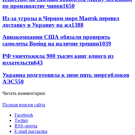
по производству чипов
1650
Из-за угрозы в Черном море Maersk перевел
доставку в Украину на жд
1388
Авиакомпании США обязали проверить
самолеты Boeing на наличие трещин
1039
РФ уничтожила 900 тысяч книг одного из
издательств
643
Украина подготовила к зиме пять энергоблоков
АЭС
550
Читать комментарии
Полная версия сайта
Facebook
Twitter
RSS-ленты
E-mail рассылка