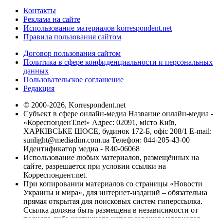
Контакты
Реклама на сайте
Использование материалов korrespondent.net
Правила пользования сайтом
Договор пользования сайтом
Политика в сфере конфиденциальности и персональных
данных
Пользовательское соглашение
Редакция
© 2000-2026, Korrespondent.net
Субъект в сфере онлайн-медиа Название онлайн-медиа -
«КореспонденТ.net» Адрес: 02091, місто Київ,
ХАРКІВСЬКЕ ШОСЕ, будинок 172-Б, офіс 208/1 E-mail:
sunlight@mediadim.com.ua
Телефон: 044-205-43-00
Идентификатор медиа - R40-06068
Использование любых материалов, размещённых на
сайте, разрешается при условии ссылки на
Корреспондент.net.
При копировании материалов со страницы «Новости
Украины и мира», для интернет-изданий – обязательна
прямая открытая для поисковых систем гиперссылка.
Ссылка должна быть размещена в независимости от