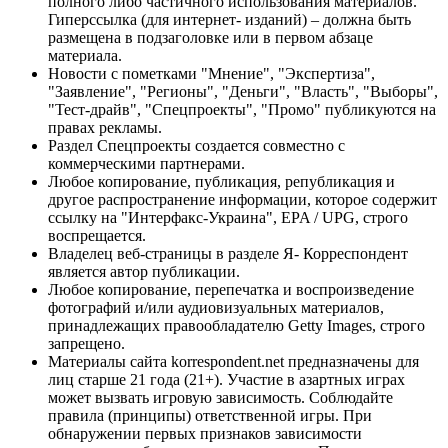
полного либо частичного использования материалов.
Гиперссылка (для интернет- изданий) – должна быть
размещена в подзаголовке или в первом абзаце
материала.
Новости с пометками "Мнение", "Экспертиза",
"Заявление", "Регионы", "Деньги", "Власть", "Выборы",
"Тест-драйв", "Спецпроекты", "Промо" публикуются на
правах рекламы.
Раздел Спецпроекты создается совместно с
коммерческими партнерами.
Любое копирование, публикация, републикация и
другое распространение информации, которое содержит
ссылку на "Интерфакс-Украина", EPA / UPG, строго
воспрещается.
Владелец веб-страницы в разделе Я- Корреспондент
является автор публикации.
Любое копирование, перепечатка и воспроизведение
фотографий и/или аудиовизуальных материалов,
принадлежащих правообладателю Getty Images, строго
запрещено.
Материалы сайта korrespondent.net предназначены для
лиц старше 21 года (21+). Участие в азартных играх
может вызвать игровую зависимость. Соблюдайте
правила (принципы) ответственной игры. При
обнаружении первых признаков зависимости