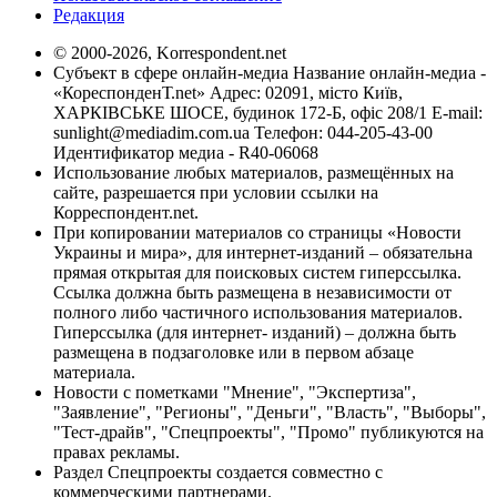
Редакция
© 2000-2026, Korrespondent.net
Субъект в сфере онлайн-медиа Название онлайн-медиа -
«КореспонденТ.net» Адрес: 02091, місто Київ,
ХАРКІВСЬКЕ ШОСЕ, будинок 172-Б, офіс 208/1 E-mail:
sunlight@mediadim.com.ua
Телефон: 044-205-43-00
Идентификатор медиа - R40-06068
Использование любых материалов, размещённых на
сайте, разрешается при условии ссылки на
Корреспондент.net.
При копировании материалов со страницы «Новости
Украины и мира», для интернет-изданий – обязательна
прямая открытая для поисковых систем гиперссылка.
Ссылка должна быть размещена в независимости от
полного либо частичного использования материалов.
Гиперссылка (для интернет- изданий) – должна быть
размещена в подзаголовке или в первом абзаце
материала.
Новости с пометками "Мнение", "Экспертиза",
"Заявление", "Регионы", "Деньги", "Власть", "Выборы",
"Тест-драйв", "Спецпроекты", "Промо" публикуются на
правах рекламы.
Раздел Спецпроекты создается совместно с
коммерческими партнерами.