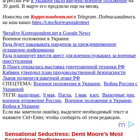
агрессии РФ
в Украине было введено военное положение
на
30 дней. В марте его продлили еще на месяц.
Новости от
Корреспондент.net
в Telegram. Подписывайтесь
на наш канал
https://t.me/korrespondentnet
Читайте Korrespondent.net в Google News
Военное положение в Украине
Рада будет наказывать нардепов за преждевременное
оглашение информации
Рада планирует ввести арест для военнослужащих за военные
преступления
В Праге открылась выставка уничтоженной техники РФ
Кабмин утвердил план продовольственной безопасности
Львов подвергся ракетной атаке РФ
СПЕЦТЕМА:
Военное положение в Украине
,
Война России с
Украиной
ТЕГИ:
выходные
,
9 мая
,
Пасха
,
1 мая
,
кзот
,
Выходные дни
,
военное вторжение России
,
Военное положение в Украине
,
Война в Украине
Если вы заметили ошибку, выделите необходимый текст и
нажмите Ctrl+Enter, чтобы сообщить об этом редакции.