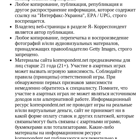
Любое копирование, публикация, републикация и
другое распространение информации, которое содержит
ссылку на "Интерфакс-Украина", EPA / UPG, строго
воспрещается.
Владелец веб-страницы в разделе Я- Корреспондент
является автор публикации.
Любое копирование, перепечатка и воспроизведение
фотографий и/или аудиовизуальных материалов,
принадлежащих правообладателю Getty Images, строго
запрещено.
Материалы сайта korrespondent.net предназначены для
лиц старше 21 года (21+). Участие в азартных играх
может вызвать игровую зависимость. Соблюдайте
правила (принципы) ответственной игры. При
обнаружении первых признаков зависимости
немедленно обратитесь к специалисту. Помните, что
участие в азартных играх не может являться источником
доходов или альтернативой работе. Информационный
ресурс korrespondent.net не проводит игры на реальные
и/или виртуальные деньги, сайт не принимает ни в
какой форме оплату ставок и других платежей, которые
связаны/могут быть связаны с азартными играми,
букмекерами или тотализаторами. Какие-либо
материалы на информационном ресурсе
korrespondent.net публикуются исключительно в