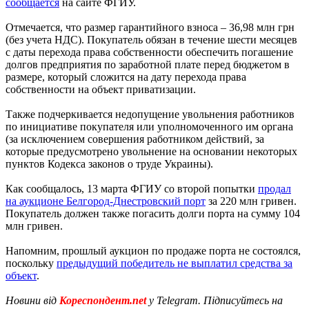
сообщается
на сайте ФГИУ.
Отмечается, что размер гарантийного взноса – 36,98 млн грн
(без учета НДС). Покупатель обязан в течение шести месяцев
с даты перехода права собственности обеспечить погашение
долгов предприятия по заработной плате перед бюджетом в
размере, который сложится на дату перехода права
собственности на объект приватизации.
Также подчеркивается недопущение увольнения работников
по инициативе покупателя или уполномоченного им органа
(за исключением совершения работником действий, за
которые предусмотрено увольнение на основании некоторых
пунктов Кодекса законов о труде Украины).
Как сообщалось, 13 марта ФГИУ со второй попытки
продал
на аукционе Белгород-Днестровский порт
за 220 млн гривен.
Покупатель должен также погасить долги порта на сумму 104
млн гривен.
Напомним, прошлый аукцион по продаже порта не состоялся,
поскольку
предыдущий победитель не выплатил средства за
объект
.
Новини від
Кореспондент.net
у Telegram. Підписуйтесь на