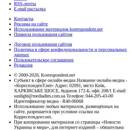
RSS-ленты
E-mail рассылка
Контакты
Реклама на сайте
Использование материалов korrespondent.net
Правила пользования сайтом
Договор пользования сайтом
Политика в сфере конфиденциальности и персональных
данных
Пользовательское соглашение
Редакция
© 2000-2026, Korrespondent.net
Субъект в сфере онлайн-медиа Название онлайн-медиа -
«КореспонденТ.net» Адрес: 02091, місто Київ,
ХАРКІВСЬКЕ ШОСЕ, будинок 172-Б, офіс 208/1 E-mail:
sunlight@mediadim.com.ua
Телефон: 044-205-43-00
Идентификатор медиа - R40-06068
Использование любых материалов, размещённых на
сайте, разрешается при условии ссылки на
Корреспондент.net.
При копировании материалов со страницы «Новости
Украины и мира», для интернет-изданий – обязательна