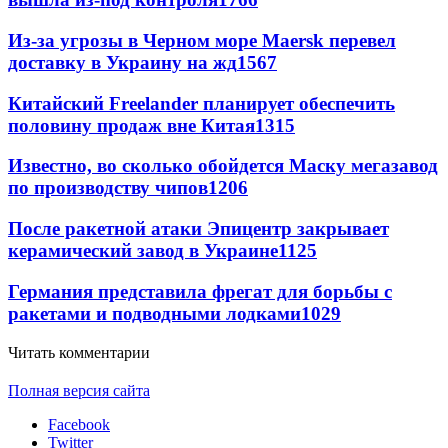
Из-за угрозы в Черном море Maersk перевел
доставку в Украину на жд
1567
Китайский Freelander планирует обеспечить
половину продаж вне Китая
1315
Известно, во сколько обойдется Маску мегазавод
по производству чипов
1206
После ракетной атаки Эпицентр закрывает
керамический завод в Украине
1125
Германия представила фрегат для борьбы с
ракетами и подводными лодками
1029
Читать комментарии
Полная версия сайта
Facebook
Twitter