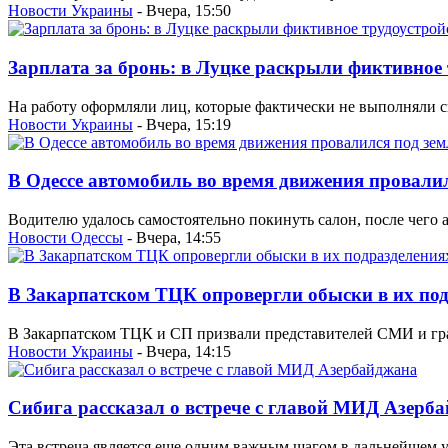
Новости Украины
- Вчера, 15:50
Зарплата за бронь: в Луцке раскрыли фиктивное 
На работу оформляли лиц, которые фактически не выполняли св
Новости Украины
- Вчера, 15:19
В Одессе автомобиль во время движения провали
Водителю удалось самостоятельно покинуть салон, после чего 
Новости Одессы
- Вчера, 14:55
В Закарпатском ТЦК опровергли обыски в их по
В Закарпатском ТЦК и СП призвали представителей СМИ и гр
Новости Украины
- Вчера, 14:15
Сибига рассказал о встрече с главой МИД Азерб
Эта встреча является еще одним важным шагом в дальнейшем 