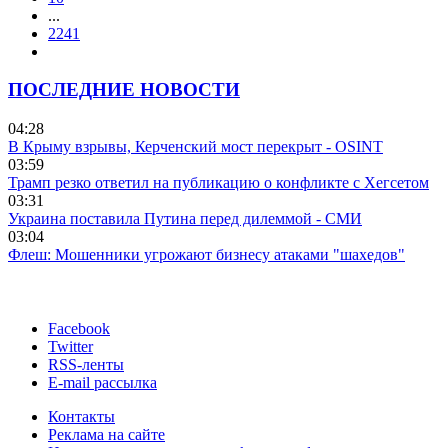
...
2241
ПОСЛЕДНИЕ НОВОСТИ
04:28
В Крыму взрывы, Керченский мост перекрыт - OSINT
03:59
Трамп резко ответил на публикацию о конфликте с Хегсетом
03:31
Украина поставила Путина перед дилеммой - СМИ
03:04
Флеш: Мошенники угрожают бизнесу атаками "шахедов"
Facebook
Twitter
RSS-ленты
E-mail рассылка
Контакты
Реклама на сайте