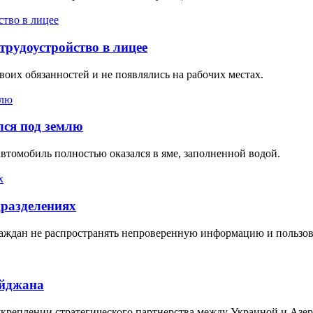
трудоустройство в лицее
оих обязанностей и не появлялись на рабочих местах.
лся под землю
автомобиль полностью оказался в яме, заполненной водой.
дразделениях
аждан не распространять непроверенную информацию и пользо
айджана
укреплении стратегического партнерства между Украиной и Азе