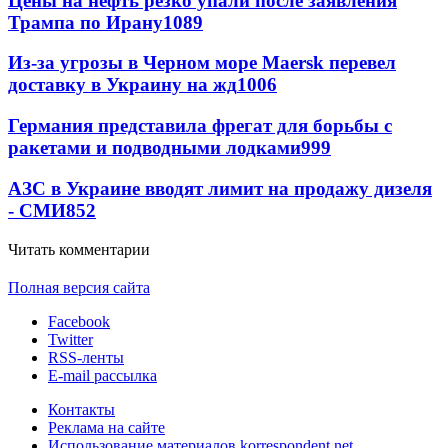
Цены на нефть резко упали после заявления
Трампа по Ирану
1089
Из-за угрозы в Черном море Maersk перевел
доставку в Украину на жд
1006
Германия представила фрегат для борьбы с
ракетами и подводными лодками
999
АЗС в Украине вводят лимит на продажу дизеля
- СМИ
852
Читать комментарии
Полная версия сайта
Facebook
Twitter
RSS-ленты
E-mail рассылка
Контакты
Реклама на сайте
Использование материалов korrespondent.net