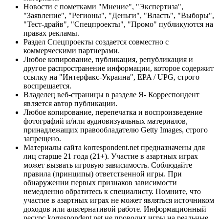
Новости с пометками "Мнение", "Экспертиза",
"Заявление", "Регионы", "Деньги", "Власть", "Выборы",
"Тест-драйв", "Спецпроекты", "Промо" публикуются на
правах рекламы.
Раздел Спецпроекты создается совместно с
коммерческими партнерами.
Любое копирование, публикация, републикация и
другое распространение информации, которое содержит
ссылку на "Интерфакс-Украина", EPA / UPG, строго
воспрещается.
Владелец веб-страницы в разделе Я- Корреспондент
является автор публикации.
Любое копирование, перепечатка и воспроизведение
фотографий и/или аудиовизуальных материалов,
принадлежащих правообладателю Getty Images, строго
запрещено.
Материалы сайта korrespondent.net предназначены для
лиц старше 21 года (21+). Участие в азартных играх
может вызвать игровую зависимость. Соблюдайте
правила (принципы) ответственной игры. При
обнаружении первых признаков зависимости
немедленно обратитесь к специалисту. Помните, что
участие в азартных играх не может являться источником
доходов или альтернативой работе. Информационный
ресурс korrespondent.net не проводит игры на реальные