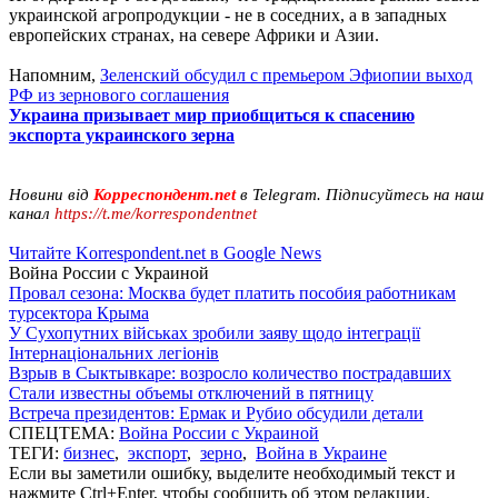
украинской агропродукции - не в соседних, а в западных
европейских странах, на севере Африки и Азии.
Напомним,
Зеленский обсудил с премьером Эфиопии выход
РФ из зернового соглашения
Украина призывает мир приобщиться к спасению
экспорта украинского зерна
Новини від
Корреспондент.net
в Telegram. Підписуйтесь на наш
канал
https://t.me/korrespondentnet
Читайте Korrespondent.net в Google News
Война России с Украиной
Провал сезона: Москва будет платить пособия работникам
турсектора Крыма
У Сухопутних військах зробили заяву щодо інтеграції
Інтернаціональних легіонів
Взрыв в Сыктывкаре: возросло количество пострадавших
Стали известны объемы отключений в пятницу
Встреча президентов: Ермак и Рубио обсудили детали
СПЕЦТЕМА:
Война России с Украиной
ТЕГИ:
бизнес
,
экспорт
,
зерно
,
Война в Украине
Если вы заметили ошибку, выделите необходимый текст и
нажмите Ctrl+Enter, чтобы сообщить об этом редакции.