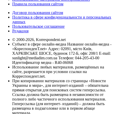
Правила пользования сайтом
Договор пользования сайтом
Политика в сфере конфиденциальности и персональных
данных
Пользовательское соглашение
Редакция
© 2000-2026, Korrespondent.net
Субъект в сфере онлайн-медиа Название онлайн-медиа -
«КореспонденТ.net» Адрес: 02091, місто Київ,
ХАРКІВСЬКЕ ШОСЕ, будинок 172-Б, офіс 208/1 E-mail:
sunlight@mediadim.com.ua
Телефон: 044-205-43-00
Идентификатор медиа - R40-06068
Использование любых материалов, размещённых на
сайте, разрешается при условии ссылки на
Корреспондент.net.
При копировании материалов со страницы «Новости
Украины и мира», для интернет-изданий – обязательна
прямая открытая для поисковых систем гиперссылка.
Ссылка должна быть размещена в независимости от
полного либо частичного использования материалов.
Гиперссылка (для интернет- изданий) – должна быть
размещена в подзаголовке или в первом абзаце
материала.