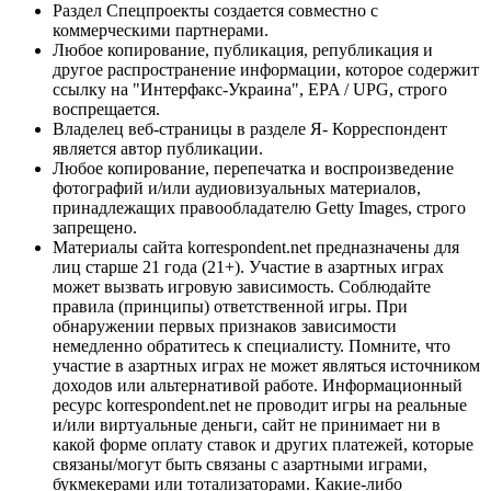
Раздел Спецпроекты создается совместно с
коммерческими партнерами.
Любое копирование, публикация, републикация и
другое распространение информации, которое содержит
ссылку на "Интерфакс-Украина", EPA / UPG, строго
воспрещается.
Владелец веб-страницы в разделе Я- Корреспондент
является автор публикации.
Любое копирование, перепечатка и воспроизведение
фотографий и/или аудиовизуальных материалов,
принадлежащих правообладателю Getty Images, строго
запрещено.
Материалы сайта korrespondent.net предназначены для
лиц старше 21 года (21+). Участие в азартных играх
может вызвать игровую зависимость. Соблюдайте
правила (принципы) ответственной игры. При
обнаружении первых признаков зависимости
немедленно обратитесь к специалисту. Помните, что
участие в азартных играх не может являться источником
доходов или альтернативой работе. Информационный
ресурс korrespondent.net не проводит игры на реальные
и/или виртуальные деньги, сайт не принимает ни в
какой форме оплату ставок и других платежей, которые
связаны/могут быть связаны с азартными играми,
букмекерами или тотализаторами. Какие-либо