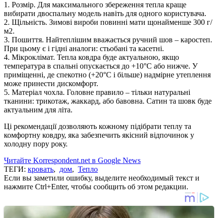
1. Розмір. Для максимального збереження тепла краще
вибирати двоспальну модель навіть для одного користувача.
2. Щільність. Зимові вироби повинні мати щонайменше 300 г/
м2.
3. Пошиття. Найтеплішим вважається ручний шов – каростеп.
При цьому є і гідні аналоги: стьобані та касетні.
4. Мікроклімат. Тепла ковдра буде актуальною, якщо
температура в спальні опускається до +10°C або нижче. У
приміщенні, де спекотно (+20°C і більше) надмірне утеплення
може принести дискомфорт.
5. Матеріал чохла. Головне правило – тільки натуральні
тканини: трикотаж, жаккард, або бавовна. Сатин та шовк буде
актуальним для літа.
Ці рекомендації дозволяють кожному підібрати теплу та
комфортну ковдру, яка забезпечить якісний відпочинок у
холодну пору року.
Читайте Korrespondent.net в Google News
ТЕГИ:
кровать
,
дом
,
Тепло
Если вы заметили ошибку, выделите необходимый текст и
нажмите Ctrl+Enter, чтобы сообщить об этом редакции.