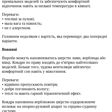
преміальних моделей та забезпечують комфортний
відпочинок навіть за низької температури в кімнаті.
Переваги:
• тепліші за пухові;
• мала вага та ніжність;
• не є алергеном.
Головним недоліком є вартість, яка перевищує два попередні
варіанти.
Вовняні
Вироби можуть наповнюватись шерстю лами, верблюда або
вівці. Ковдри по праву входять до п'ятірки найтепліших
моделей. Більше того, чудова вентиляція забезпечує
комфортний сон навіть у міжсезоння.
Переваги:
• відмінно пропускають повітря;
• добре поглинають вологу;
• теплі та мають гарний терапевтичний ефект.
Ковдра наповнена верблюжою шерстю оздоровлююче
впливає на опорно-руховий апарат та серцево-судинну
систему.