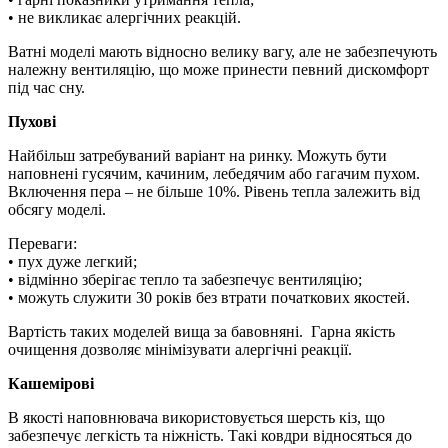
• не викликає алергічних реакцій.
Ватні моделі мають відносно велику вагу, але не забезпечують
належну вентиляцію, що може принести певний дискомфорт
під час сну.
Пухові
Найбільш затребуваний варіант на ринку. Можуть бути
наповнені гусячим, качиним, лебедячим або гагачим пухом.
Включення пера – не більше 10%. Рівень тепла залежить від
обсягу моделі.
Переваги:
• пух дуже легкий;
• відмінно зберігає тепло та забезпечує вентиляцію;
• можуть служити 30 років без втрати початкових якостей.
Вартість таких моделей вища за бавовняні. Гарна якість
очищення дозволяє мінімізувати алергічні реакції.
Кашемірові
В якості наповнювача використовується шерсть кіз, що
забезпечує легкість та ніжність. Такі ковдри відносяться до