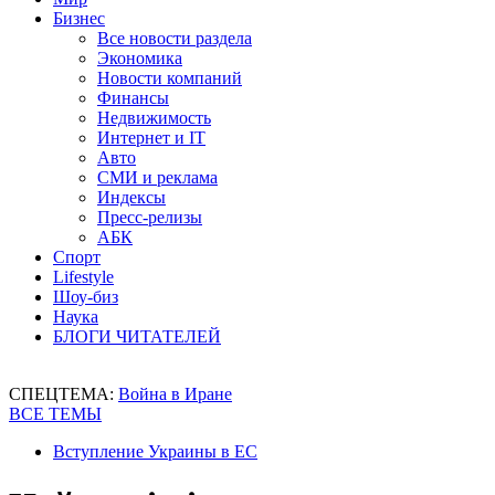
Бизнес
Все новости раздела
Экономика
Новости компаний
Финансы
Недвижимость
Интернет и IT
Авто
СМИ и реклама
Индексы
Пресс-релизы
АБК
Спорт
Lifestyle
Шоу-биз
Наука
БЛОГИ ЧИТАТЕЛЕЙ
СПЕЦТЕМА:
Война в Иране
ВСЕ ТЕМЫ
Вступление Украины в ЕС