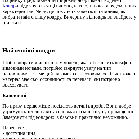
На ринку представлений широкий асортимент моделей.
Ковдри
відрізняються щільністю, вагою, ціною та рядом інших
характеристик. Через це покупець задається питанням, як
вибрати найтеплішу ковдру. Вичерпну відповідь ви знайдете у
цій статті.
Найтепліші ковдри
Щоб підібрати дійсно теплу модель, яка забезпечить комфорт
зимовими ночами, потрібно звернути увагу на тип
наповнювача. Саме цей параметр є ключовим, оскільки кожен
матеріал має свої особливості та переваги, які потрібно
враховувати.
Бавовняні
По праву, перше місце посідають ватяні вироби. Вони добре
утримують тепло навіть за низьких температур у приміщенні.
Замерзнути під ковдрою із бавовни практично неможливо.
Переваги:
• доступна ціна;
• гарні показники утримання тепла;