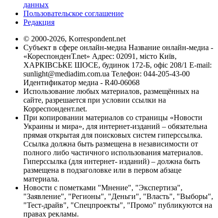
данных
Пользовательское соглашение
Редакция
© 2000-2026, Korrespondent.net
Субъект в сфере онлайн-медиа Название онлайн-медиа -
«КореспонденТ.net» Адрес: 02091, місто Київ,
ХАРКІВСЬКЕ ШОСЕ, будинок 172-Б, офіс 208/1 E-mail:
sunlight@mediadim.com.ua
Телефон: 044-205-43-00
Идентификатор медиа - R40-06068
Использование любых материалов, размещённых на
сайте, разрешается при условии ссылки на
Корреспондент.net.
При копировании материалов со страницы «Новости
Украины и мира», для интернет-изданий – обязательна
прямая открытая для поисковых систем гиперссылка.
Ссылка должна быть размещена в независимости от
полного либо частичного использования материалов.
Гиперссылка (для интернет- изданий) – должна быть
размещена в подзаголовке или в первом абзаце
материала.
Новости с пометками "Мнение", "Экспертиза",
"Заявление", "Регионы", "Деньги", "Власть", "Выборы",
"Тест-драйв", "Спецпроекты", "Промо" публикуются на
правах рекламы.