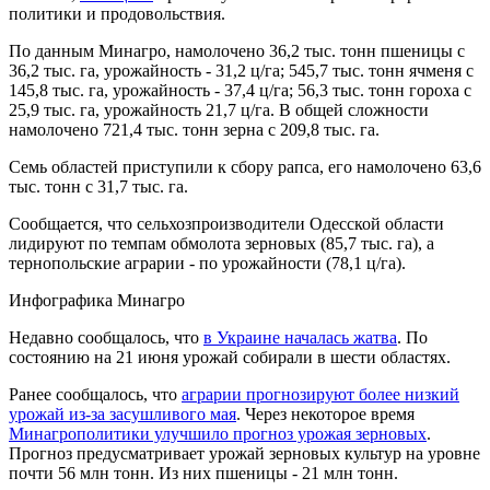
политики и продовольствия.
По данным Минагро, намолочено 36,2 тыс. тонн пшеницы с
36,2 тыс. га, урожайность - 31,2 ц/га; 545,7 тыс. тонн ячменя с
145,8 тыс. га, урожайность - 37,4 ц/га; 56,3 тыс. тонн гороха с
25,9 тыс. га, урожайность 21,7 ц/га. В общей сложности
намолочено 721,4 тыс. тонн зерна с 209,8 тыс. га.
Семь областей приступили к сбору рапса, его намолочено 63,6
тыс. тонн с 31,7 тыс. га.
Сообщается, что сельхозпроизводители Одесской области
лидируют по темпам обмолота зерновых (85,7 тыс. га), а
тернопольские аграрии - по урожайности (78,1 ц/га).
Инфографика Минагро
Недавно сообщалось, что
в Украине началась жатва
. По
состоянию на 21 июня урожай собирали в шести областях.
Ранее сообщалось, что
аграрии прогнозируют более низкий
урожай из-за засушливого мая
. Через некоторое время
Минагрополитики улучшило прогноз урожая зерновых
.
Прогноз предусматривает урожай зерновых культур на уровне
почти 56 млн тонн. Из них пшеницы - 21 млн тонн.