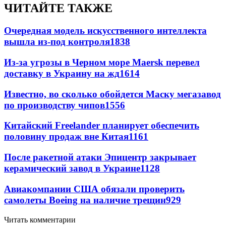
ЧИТАЙТЕ ТАКЖЕ
Очередная модель искусственного интеллекта
вышла из-под контроля
1838
Из-за угрозы в Черном море Maersk перевел
доставку в Украину на жд
1614
Известно, во сколько обойдется Маску мегазавод
по производству чипов
1556
Китайский Freelander планирует обеспечить
половину продаж вне Китая
1161
После ракетной атаки Эпицентр закрывает
керамический завод в Украине
1128
Авиакомпании США обязали проверить
самолеты Boeing на наличие трещин
929
Читать комментарии