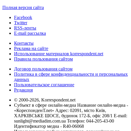
Полная версия сайта
Facebook
Twitter
RSS-ленты
E-mail рассылка
Контакты
Реклама на сайте
Использование материалов korrespondent.net
Правила пользования сайтом
Договор пользования сайтом
Политика в сфере конфиденциальности и персональных
данных
Пользовательское соглашение
Редакция
© 2000-2026, Korrespondent.net
Субъект в сфере онлайн-медиа Название онлайн-медиа -
«КореспонденТ.net» Адрес: 02091, місто Київ,
ХАРКІВСЬКЕ ШОСЕ, будинок 172-Б, офіс 208/1 E-mail:
sunlight@mediadim.com.ua
Телефон: 044-205-43-00
Идентификатор медиа - R40-06068