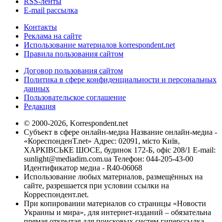
RSS-ленты
E-mail рассылка
Контакты
Реклама на сайте
Использование материалов korrespondent.net
Правила пользования сайтом
Договор пользования сайтом
Политика в сфере конфиденциальности и персональных
данных
Пользовательское соглашение
Редакция
© 2000-2026, Korrespondent.net
Субъект в сфере онлайн-медиа Название онлайн-медиа -
«КореспонденТ.net» Адрес: 02091, місто Київ,
ХАРКІВСЬКЕ ШОСЕ, будинок 172-Б, офіс 208/1 E-mail:
sunlight@mediadim.com.ua
Телефон: 044-205-43-00
Идентификатор медиа - R40-06068
Использование любых материалов, размещённых на
сайте, разрешается при условии ссылки на
Корреспондент.net.
При копировании материалов со страницы «Новости
Украины и мира», для интернет-изданий – обязательна
прямая открытая для поисковых систем гиперссылка.