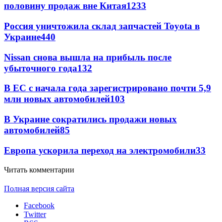
половину продаж вне Китая
1233
Россия уничтожила склад запчастей Toyota в
Украине
440
Nissan снова вышла на прибыль после
убыточного года
132
В ЕС с начала года зарегистрировано почти 5,9
млн новых автомобилей
103
В Украине сократились продажи новых
автомобилей
85
Европа ускорила переход на электромобили
33
Читать комментарии
Полная версия сайта
Facebook
Twitter