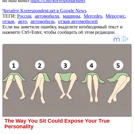
на наш канал
https://t.me/korrespondentnet
Читайте Korrespondent.net в Google News
ТЕГИ:
Россия
,
автомобили
,
машины
,
Mercedes
,
Мерседес
,
отзыв
,
авто
,
автомобиль
,
отзыв автомобилей
Если вы заметили ошибку, выделите необходимый текст и
нажмите Ctrl+Enter, чтобы сообщить об этом редакции.