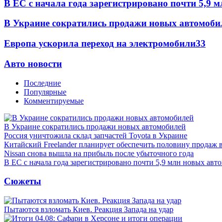
В ЕС с начала года зарегистрировано почти 5,9 
В Украине сократились продажи новых автомоби
Европа ускорила переход на электромобили
33
Авто новости
Последние
Популярные
Комментируемые
В Украине сократились продажи новых автомобилей
Россия уничтожила склад запчастей Toyota в Украине
Китайский Freelander планирует обеспечить половину продаж 
Nissan снова вышла на прибыль после убыточного года
В ЕС с начала года зарегистрировано почти 5,9 млн новых авт
Сюжеты
Пытаются взломать Киев. Реакция Запада на удар