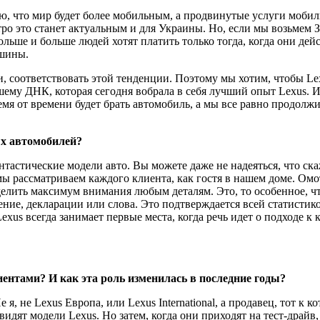
аю, что мир будет более мобильным, а продвинутые услуги мобил
тро это станет актуальным и для Украины. Но, если мы возьмем 
льше и больше людей хотят платить только тогда, когда они дей
ашины.
ии, соответствовать этой тенденции. Поэтому мы хотим, чтобы L
ему ДНК, которая сегодня вобрала в себя лучший опыт Lexus. И 
емя от времени будет брать автомобиль, а мы все равно продолж
ых автомобилей?
 фантастические модели авто. Вы можете даже не надеяться, что 
 мы рассматриваем каждого клиента, как гостя в нашем доме. Ом
делить максимум внимания любым деталям. Это, то особенное, чт
идение, декларации или слова. Это подтверждается всей статист
exus всегда занимает первые места, когда речь идет о подходе к 
иентами? И как эта роль изменилась в последние годы?
 я, не Lexus Европа, или Lexus International, а продавец, тот к
 видят модели Lexus. Но затем, когда они приходят на тест-драйв