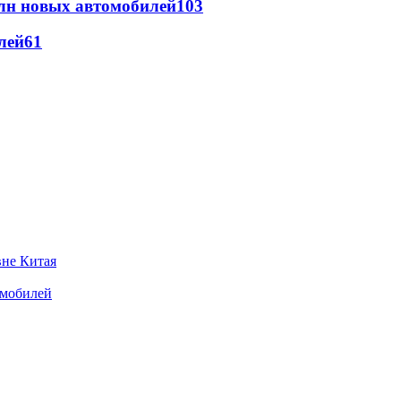
млн новых автомобилей
103
лей
61
вне Китая
омобилей