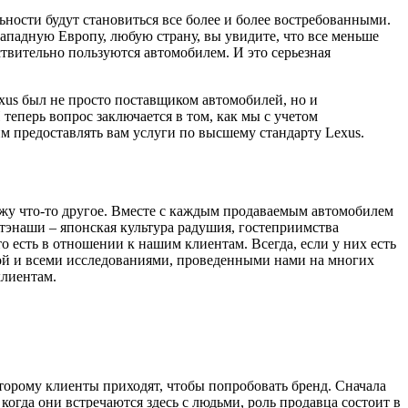
ьности будут становиться все более и более востребованными.
Западную Европу, любую страну, вы увидите, что все меньше
ствительно пользуются автомобилем. И это серьезная
exus был не просто поставщиком автомобилей, но и
теперь вопрос заключается в том, как мы с учетом
им предоставлять вам услуги по высшему стандарту Lexus.
скажу что-то другое. Вместе с каждым продаваемым автомобилем
отэнаши – японская культура радушия, гостеприимства
о есть в отношении к нашим клиентам. Всегда, если у них есть
икой и всеми исследованиями, проведенными нами на многих
клиентам.
 которому клиенты приходят, чтобы попробовать бренд. Сначала
, когда они встречаются здесь с людьми, роль продавца состоит в