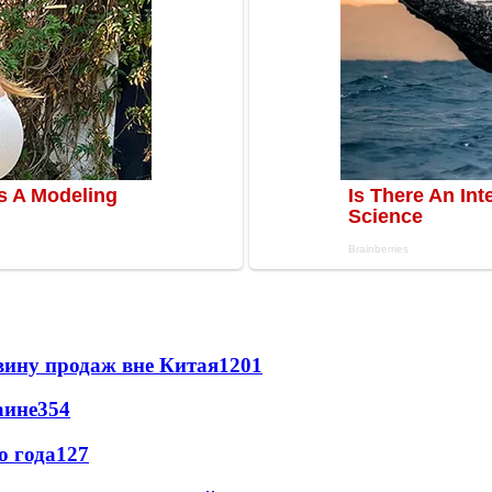
вину продаж вне Китая
1201
аине
354
о года
127