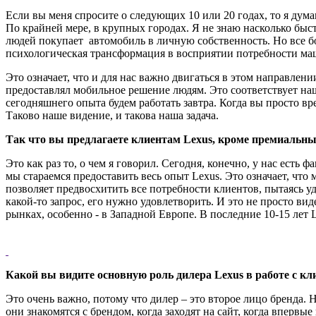
Если вы меня спросите о следующих 10 или 20 годах, то я дум
По крайней мере, в крупных городах. Я не знаю насколько быс
людей покупает автомобиль в личную собственность. Но все бо
психологическая трансформация в восприятии потребности м
Это означает, что и для нас важно двигаться в этом направлен
предоставлял мобильное решение людям. Это соответствует наш
сегодняшнего опыта будем работать завтра. Когда вы просто вр
Таково наше видение, и такова наша задача.
Так что вы предлагаете клиентам Lexus, кроме премиальн
Это как раз то, о чем я говорил. Сегодня, конечно, у нас есть
мы стараемся предоставить весь опыт Lexus. Это означает, что
позволяет предвосхитить все потребности клиентов, пытаясь у
какой-то запрос, его нужно удовлетворить. И это не просто в
рынках, особенно - в Западной Европе. В последние 10-15 лет L
Какой вы видите основную роль дилера Lexus в работе с кл
Это очень важно, потому что дилер – это второе лицо бренда. Не
они знакомятся с брендом, когда заходят на сайт, когда впервые