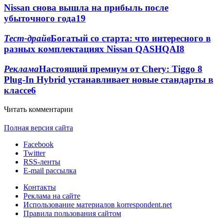
Nissan снова вышла на прибыль после
убыточного года
19
Тест-драйв
Богатый со старта: что интересного в
разных комплектациях Nіssan QASHQAI
8
Реклама
Настоящий премиум от Chery: Tiggo 8
Plug-In Hybrid устанавливает новые стандарты в
классе
6
Читать комментарии
Полная версия сайта
Facebook
Twitter
RSS-ленты
E-mail рассылка
Контакты
Реклама на сайте
Использование материалов korrespondent.net
Правила пользования сайтом