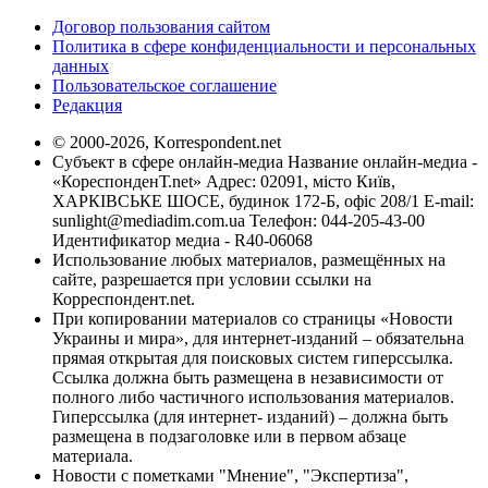
Договор пользования сайтом
Политика в сфере конфиденциальности и персональных
данных
Пользовательское соглашение
Редакция
© 2000-2026, Korrespondent.net
Субъект в сфере онлайн-медиа Название онлайн-медиа -
«КореспонденТ.net» Адрес: 02091, місто Київ,
ХАРКІВСЬКЕ ШОСЕ, будинок 172-Б, офіс 208/1 E-mail:
sunlight@mediadim.com.ua
Телефон: 044-205-43-00
Идентификатор медиа - R40-06068
Использование любых материалов, размещённых на
сайте, разрешается при условии ссылки на
Корреспондент.net.
При копировании материалов со страницы «Новости
Украины и мира», для интернет-изданий – обязательна
прямая открытая для поисковых систем гиперссылка.
Ссылка должна быть размещена в независимости от
полного либо частичного использования материалов.
Гиперссылка (для интернет- изданий) – должна быть
размещена в подзаголовке или в первом абзаце
материала.
Новости с пометками "Мнение", "Экспертиза",