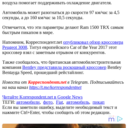
воздуха помогает поддерживать охлаждение двигателя.
Автомобиль может разогнаться до скорости 97 км/час за 4,5
секунды, а до 160 км/час за 10,5 секунды.
Отмечается, что эти параметры делают Ram 1500 TRX самым
быстрым пикапом в мире.
Напомним, Корреспондент.net
опубликовал обзор кроссовера
Peugeot 3008
. Титул европейского Car of the Year 2017 этот
кроссовер взял с заметным отрывом от конкурентов.
Также сообщалось, что британская автомобилестроительная
компания
Bentley представила роскошный кроссовер
Bentley
Bentayga Speed, прошедший рейстайлинг.
Новости от
Корреспондент.net
в Telegram. Подписывайтесь
на наш канал
https://t.me/korrespondentnet
Читайте Korrespondent.net в Google News
ТЕГИ:
автомобили
,
фото
,
Fiat
,
автомобиль
,
пикап
Если вы заметили ошибку, выделите необходимый текст и
нажмите Ctrl+Enter, чтобы сообщить об этом редакции.