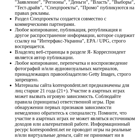
"Заявление", "Регионы", "Деньги", "Власть", "Выборы",
"Тест-драйв", "Спецпроекты", "Промо" публикуются на
правах рекламы.
Раздел Спецпроекты создается совместно с
коммерческими партнерами.
Любое копирование, публикация, републикация и
другое распространение информации, которое содержит
ссылку на "Интерфакс-Украина", EPA / UPG, строго
воспрещается.
Владелец веб-страницы в разделе Я- Корреспондент
является автор публикации.
Любое копирование, перепечатка и воспроизведение
фотографий и/или аудиовизуальных материалов,
принадлежащих правообладателю Getty Images, строго
запрещено.
Материалы сайта korrespondent.net предназначены для
лиц старше 21 года (21+). Участие в азартных играх
может вызвать игровую зависимость. Соблюдайте
правила (принципы) ответственной игры. При
обнаружении первых признаков зависимости
немедленно обратитесь к специалисту. Помните, что
участие в азартных играх не может являться источником
доходов или альтернативой работе. Информационный
ресурс korrespondent.net не проводит игры на реальные
и/или виртуальные деньги, сайт не принимает ни в