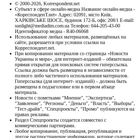
© 2000-2026, Korrespondent.net
Субъект в сфере онлайн-медиа Название онлайн-медиа -
«КореспонденТ.net» Адрес: 02091, місто Київ,
ХАРКІВСЬКЕ ШОСЕ, будинок 172-Б, офіс 208/1 E-mail:
sunlight@mediadim.com.ua
Телефон: 044-205-43-00
Идентификатор медиа - R40-06068
Использование любых материалов, размещённых на
сайте, разрешается при условии ссылки на
Корреспондент.net.
При копировании материалов со страницы «Новости
Украины и мира», для интернет-изданий – обязательна
прямая открытая для поисковых систем гиперссылка.
Ссылка должна быть размещена в независимости от
полного либо частичного использования материалов.
Гиперссылка (для интернет- изданий) – должна быть
размещена в подзаголовке или в первом абзаце
материала.
Новости с пометками "Мнение", "Экспертиза",
"Заявление", "Регионы", "Деньги", "Власть", "Выборы",
"Тест-драйв", "Спецпроекты", "Промо" публикуются на
правах рекламы.
Раздел Спецпроекты создается совместно с
коммерческими партнерами.
Любое копирование, публикация, републикация и
другое распространение информации, которое содержит