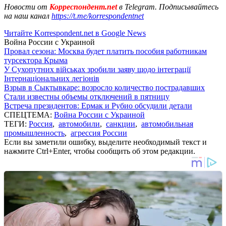
Новости от
Корреспондент.net
в Telegram. Подписывайтесь
на наш канал
https://t.me/korrespondentnet
Читайте Korrespondent.net в Google News
Война России с Украиной
Провал сезона: Москва будет платить пособия работникам
турсектора Крыма
У Сухопутних військах зробили заяву щодо інтеграції
Інтернаціональних легіонів
Взрыв в Сыктывкаре: возросло количество пострадавших
Стали известны объемы отключений в пятницу
Встреча президентов: Ермак и Рубио обсудили детали
СПЕЦТЕМА:
Война России с Украиной
ТЕГИ:
Россия
,
автомобили
,
санкции
,
автомобильная
промышленность
,
агрессия России
Если вы заметили ошибку, выделите необходимый текст и
нажмите Ctrl+Enter, чтобы сообщить об этом редакции.