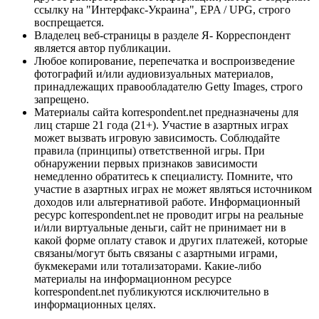
ссылку на "Интерфакс-Украина", EPA / UPG, строго
воспрещается.
Владелец веб-страницы в разделе Я- Корреспондент
является автор публикации.
Любое копирование, перепечатка и воспроизведение
фотографий и/или аудиовизуальных материалов,
принадлежащих правообладателю Getty Images, строго
запрещено.
Материалы сайта korrespondent.net предназначены для
лиц старше 21 года (21+). Участие в азартных играх
может вызвать игровую зависимость. Соблюдайте
правила (принципы) ответственной игры. При
обнаружении первых признаков зависимости
немедленно обратитесь к специалисту. Помните, что
участие в азартных играх не может являться источником
доходов или альтернативой работе. Информационный
ресурс korrespondent.net не проводит игры на реальные
и/или виртуальные деньги, сайт не принимает ни в
какой форме оплату ставок и других платежей, которые
связаны/могут быть связаны с азартными играми,
букмекерами или тотализаторами. Какие-либо
материалы на информационном ресурсе
korrespondent.net публикуются исключительно в
информационных целях.