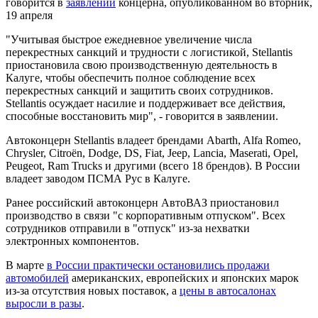
говорится в
заявлении
концерна, опубликованном во вторник,
19 апреля
"Учитывая быстрое ежедневное увеличение числа
перекрестных санкций и трудности с логистикой, Stellantis
приостановила свою производственную деятельность в
Калуге, чтобы обеспечить полное соблюдение всех
перекрестных санкций и защитить своих сотрудников.
Stellantis осуждает насилие и поддерживает все действия,
способные восстановить мир", - говорится в заявлении.
Автоконцерн Stellantis владеет брендами Abarth, Alfa Romeo,
Chrysler, Citroën, Dodge, DS, Fiat, Jeep, Lancia, Maserati, Opel,
Peugeot, Ram Trucks и другими (всего 18 брендов). В России
владеет заводом ПСМА Рус в Калуге.
Ранее российский автоконцерн АвтоВАЗ приостановил
производство в связи "с корпоративным отпуском". Всех
сотрудников отправили в "отпуск" из-за нехватки
электронных компонентов.
В марте
в России практически остановились продажи
автомобилей
американских, европейских и японских марок
из-за отсутствия новых поставок, а
цены в автосалонах
выросли в разы
.