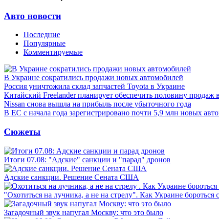
Авто новости
Последние
Популярные
Комментируемые
В Украине сократились продажи новых автомобилей
Россия уничтожила склад запчастей Toyota в Украине
Китайский Freelander планирует обеспечить половину продаж 
Nissan снова вышла на прибыль после убыточного года
В ЕС с начала года зарегистрировано почти 5,9 млн новых авт
Сюжеты
Итоги 07.08: "Адские" санкции и "парад" дронов
Адские санкции. Решение Сената США
"Охотиться на лучника, а не на стрелу". Как Украине бороться 
Загадочный звук напугал Москву: что это было