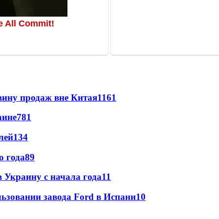
вину продаж вне Китая
1161
аине
781
лей
134
о года
89
в Украину с начала года
11
льзовании завода Ford в Испани
10