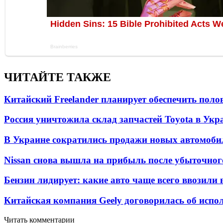
ЧИТАЙТЕ ТАКЖЕ
Китайский Freelander планирует обеспечить поло
Россия уничтожила склад запчастей Toyota в Укр
В Украине сократились продажи новых автомоби
Nissan снова вышла на прибыль после убыточног
Бензин лидирует: какие авто чаще всего ввозили 
Китайская компания Geely договорилась об испо
Читать комментарии