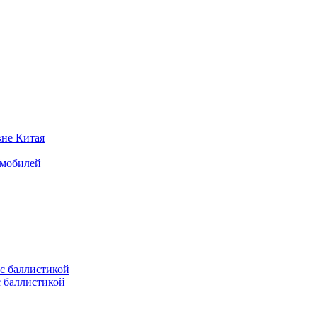
вне Китая
омобилей
с баллистикой