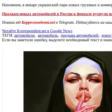
Напомним, в январе украинский парк новых грузовых и комм
Продажи новых автомобилей в России в феврале рухнули н
Новини від
Корреспондент.net
в Telegram. Підписуйтесь на на
Читайте Korrespondent.net в Google News
ТЕГИ:
автомобили
,
автомобиль
,
продажа автомобилей
,
новос
Если вы заметили ошибку, выделите необходимый текст и нажми