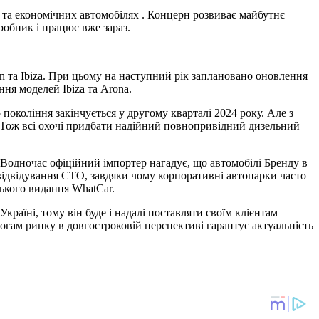
х та економічних автомобілях . Концерн розвиває майбутнє
робник і працює вже зараз.
n та Ibiza. При цьому на наступний рік заплановано оновлення
ння моделей Ibiza та Arona.
покоління закінчується у другому кварталі 2024 року. Але з
. Тож всі охочі придбати надійний повнопривідний дизельний
 Водночас офіційний імпортер нагадує, що автомобілі Бренду в
невідвідування СТО, завдяки чому корпоративні автопарки часто
ського видання WhatCar.
раїні, тому він буде і надалі поставляти своїм клієнтам
могам ринку в довгостроковій перспективі гарантує актуальність