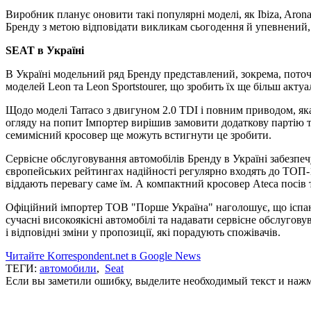
Виробник планує оновити такі популярні моделі, як Ibiza, Aro
Бренду з метою відповідати викликам сьогодення й упевнений, 
SEAT в Україні
В Україні модельний ряд Бренду представлений, зокрема, поточ
моделей Leon та Leon Sportstourer, що зробить їх ще більш акт
Щодо моделі Tarraco з двигуном 2.0 TDI і повним приводом, яка
огляду на попит Імпортер вирішив замовити додаткову партію т
семимісний кросовер ще можуть встигнути це зробити.
Сервісне обслуговування автомобілів Бренду в Україні забезпе
європейських рейтингах надійності регулярно входять до ТОП-10
віддають перевагу саме їм. А компактний кросовер Ateca посів 
Офіційний імпортер ТОВ "Порше Україна" наголошує, що ісп
сучасні високоякісні автомобілі та надавати сервісне обслугов
і відповідні зміни у пропозиції, які порадують спожівачів.
Читайте Korrespondent.net в Google News
ТЕГИ:
автомобили
,
Seat
Если вы заметили ошибку, выделите необходимый текст и нажми