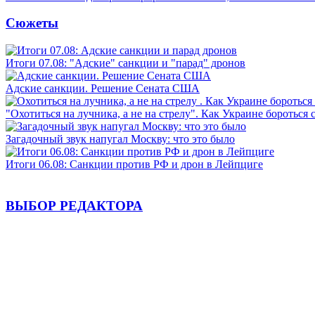
Сюжеты
Итоги 07.08: "Адские" санкции и "парад" дронов
Адские санкции. Решение Сената США
"Охотиться на лучника, а не на стрелу". Как Украине бороться 
Загадочный звук напугал Москву: что это было
Итоги 06.08: Санкции против РФ и дрон в Лейпциге
ВЫБОР РЕДАКТОРА