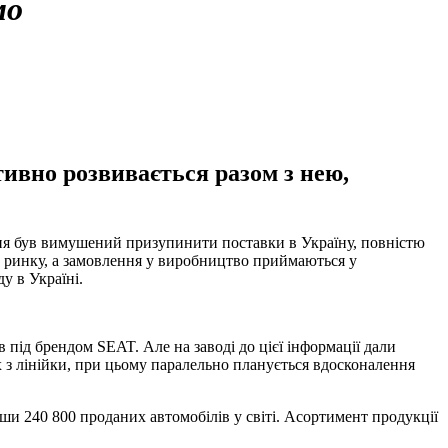
мо
тивно розвивається разом з нею,
ння був вимушений призупинити поставки в Україну, повністю
го ринку, а замовлення у виробництво приймаються у
у в Україні.
під брендом SEAT. Але на заводі до цієї інформації дали
 з лінійки, при цьому паралельно планується вдосконалення
вши 240 800 проданих автомобілів у світі. Асортимент продукції