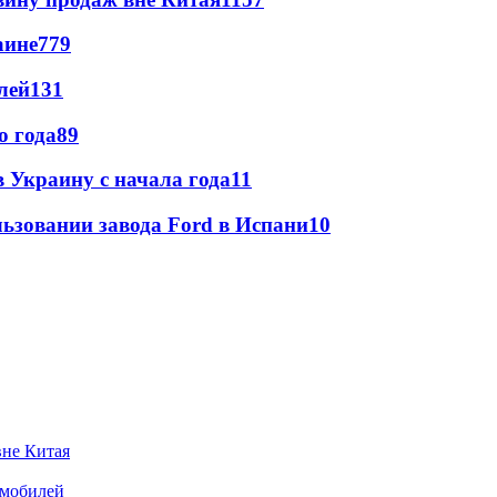
аине
779
лей
131
о года
89
в Украину с начала года
11
льзовании завода Ford в Испани
10
вне Китая
омобилей