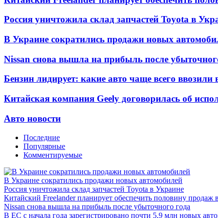
Россия уничтожила склад запчастей Toyota в Укр
В Украине сократились продажи новых автомоби
Nissan снова вышла на прибыль после убыточног
Бензин лидирует: какие авто чаще всего ввозили 
Китайская компания Geely договорилась об испо
Авто новости
Последние
Популярные
Комментируемые
В Украине сократились продажи новых автомобилей
Россия уничтожила склад запчастей Toyota в Украине
Китайский Freelander планирует обеспечить половину продаж 
Nissan снова вышла на прибыль после убыточного года
В ЕС с начала года зарегистрировано почти 5,9 млн новых авт