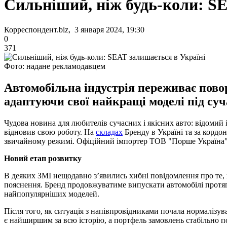
Сильніший, ніж будь-коли: SE
Корреспондент.biz, 3 января 2024, 19:30
0
371
Фото: надане рекламодавцем
Автомобільна індустрія переживає повор
адаптуючи свої найкращі моделі під суч
Чудова новина для любителів сучасних і якісних авто: відоми
відновив свою роботу. На
складах
Бренду в Україні та за кордо
звичайному режимі. Офіційний імпортер ТОВ "Порше Україна" п
Новий етап розвитку
В деяких ЗМІ нещодавно з’явились хибні повідомлення про те, 
пояснення. Бренд продовжуватиме випускати автомобілі протяг
найпопулярніших моделей.
Після того, як ситуація з напівпровідниками почала нормалізув
є найширшим за всю історію, а портфель замовлень стабільно 