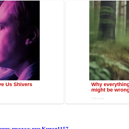
вину продаж вне Китая
1157