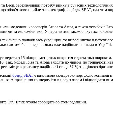
na та Leon, забезпечивши потребу ринку в сучасних технологічни
що обов’язково прийде час електрифікації для SEAT, над чим ви
ними моделями кросоверів Arona та Ateca, а також хетчбеків Leo
уальними та економічними. У перспективі також очікується оновле
 так сильно полюбилась українцям, то виробництво її поточного 
аких автомобілів, перші з яких вже надійшли на склад в Україні
чує мережа з 15 підприємств, тож покриття є достатньо широким.
. Так, моделі Ibiza та Arona входять до лідерів по тривалості 
третє місце в рейтингу надійності серед SUV, за оцінкою британ
анський
бренд SEAT
є важливою складовою портфоліо компанії в Ук
ування. А прагнення концерну іти в ногу з часом і відповідати ви
те Ctrl+Enter, чтобы сообщить об этом редакции.