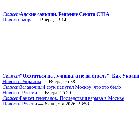
Сюжет
Адские санкции. Решение Сената США
Новости мира
— Вчера, 23:14
Сюжет
"Охотиться на лучника, а не на стрелу". Как Украи
Новости Украины
— Вчера, 16:38
Сюжет
Загадочный звук напугал Москву: что это было
Новости России
— Вчера, 15:29
Сюжет
Банкет генералов. Последствия взрыва в Москве
Новости России
— 6 августа 2026, 23:58