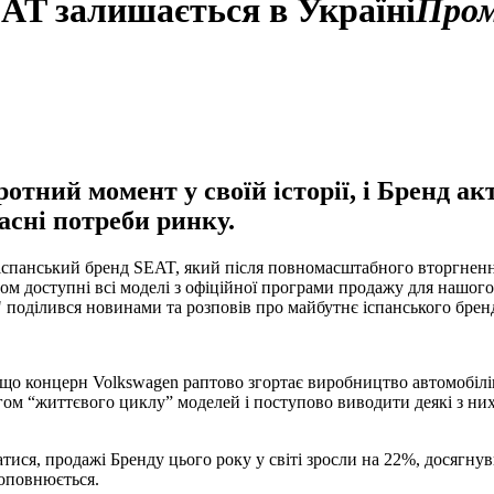
AT залишається в Україні
Про
отний момент у своїй історії, і Бренд ак
асні потреби ринку.
й іспанський бренд SEAT, який після повномасштабного вторгне
ном доступні всі моделі з офіційної програми продажу для нашо
оділився новинами та розповів про майбутнє іспанського бренд
що концерн Volkswagen раптово згортає виробництво автомобілів 
ом “життєвого циклу” моделей і поступово виводити деякі з них
атися, продажі Бренду цього року у світі зросли на 22%, досягну
поповнюється.