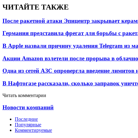
ЧИТАЙТЕ ТАКЖЕ
После ракетной атаки Эпицентр закрывает керам
Германия представила фрегат для борьбы с раке
В Apple назвали причину удаления Telegram из 
Акции Amazon взлетели после прорыва в облачно
Одна из сетей АЗС опровергла введение лимитов 
В Нафтогазе рассказали, сколько заправок унич
Читать комментарии
Новости компаний
Последние
Популярные
Комментируемые