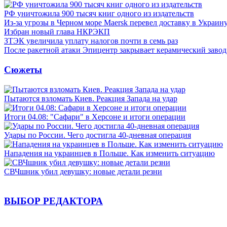
РФ уничтожила 900 тысяч книг одного из издательств
Из-за угрозы в Черном море Maersk перевел доставку в Украин
Избран новый глава НКРЭКП
ЗТЭК увеличила уплату налогов почти в семь раз
После ракетной атаки Эпицентр закрывает керамический завод
Сюжеты
Пытаются взломать Киев. Реакция Запада на удар
Итоги 04.08: "Сафари" в Херсоне и итоги операции
Удары по России. Чего достигла 40-дневная операция
Нападения на украинцев в Польше. Как изменить ситуацию
СВЧшник убил девушку: новые детали резни
ВЫБОР РЕДАКТОРА