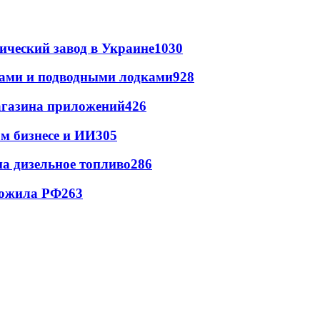
ический завод в Украине
1030
тами и подводными лодками
928
магазина приложений
426
м бизнесе и ИИ
305
на дизельное топливо
286
тожила РФ
263