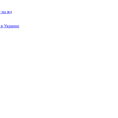
у на жд
 в Украине