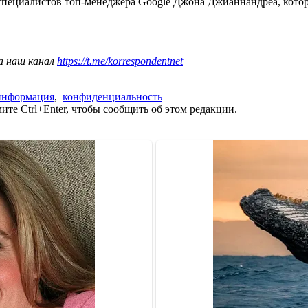
специалистов топ-менеджера Google Джона Джианнандреа, котор
а наш канал
https://t.me/korrespondentnet
информация
,
конфиденциальность
те Ctrl+Enter, чтобы сообщить об этом редакции.