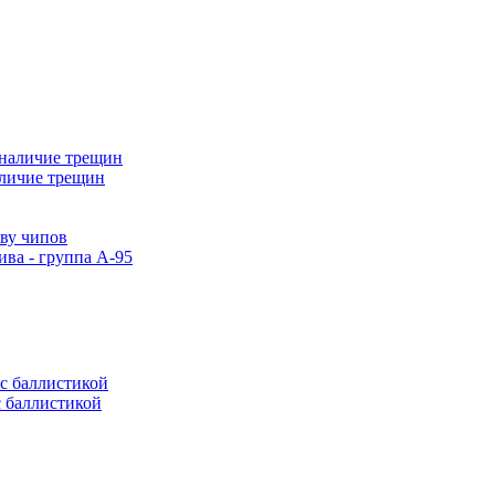
аличие трещин
тву чипов
ива - группа А-95
с баллистикой