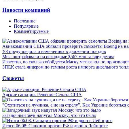
Новости компаний
Последние
Популярные
Комментируемые
Авиакомпании США обязали проверить самолеты Boeing на н
УЗ предупредила о изменениях в движении поездов
Meta оштрафовали на рекордные $567 млн за вред детям
Известно, во сколько обойдется Маску мегазавод по производс
ЗПЕК стала лидером по темпам роста импорта дизельного топл
Сюжеты
Адские санкции. Решение Сената США
"Охотиться на лучника, а не на стрелу". Как Украине бороться 
Загадочный звук напугал Москву: что это было
Итоги 06.08: Санкции против РФ и дрон в Лейпциге