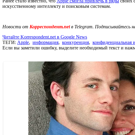
Ранее стало известно, что
Apple смогла привлечь в ряды
своих 
искусственному интеллекту и поисковым системам.
Новости от
Корреспондент.net
в Telegram. Подписывайтесь н
Читайте Korrespondent.net в Google News
ТЕГИ:
Apple
,
информация
,
конкуренция
,
конфиденциальная 
Если вы заметили ошибку, выделите необходимый текст и нажми