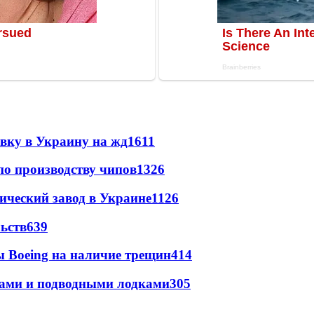
авку в Украину на жд
1611
по производству чипов
1326
ический завод в Украине
1126
ьств
639
 Boeing на наличие трещин
414
тами и подводными лодками
305