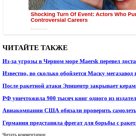
ЧИТАЙТЕ ТАКЖЕ
Из-за угрозы в Черном море Maersk перевел дост
Известно, во сколько обойдется Маску мегазавод 
После ракетной атаки Эпицентр закрывает керам
РФ уничтожила 900 тысяч книг одного из издател
Авиакомпании США обязали проверить самолеты
Германия представила фрегат для борьбы с раке
Читать комментарии