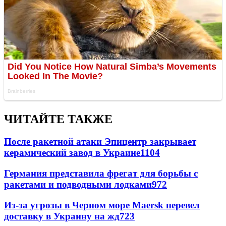
ЧИТАЙТЕ ТАКЖЕ
После ракетной атаки Эпицентр закрывает
керамический завод в Украине
1104
Германия представила фрегат для борьбы с
ракетами и подводными лодками
972
Из-за угрозы в Черном море Maersk перевел
доставку в Украину на жд
723