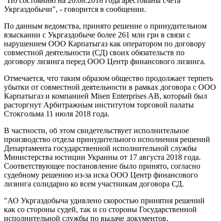
"По состоянию на 20.08.2018 года арестованы счета
Укргаздобычи", - говорится в сообщении.
По данным ведомства, принято решение о принудительном
взыскании с Укргаздобыче более 261 млн грн в связи с
нарушением ООО Карпатыгаз как оператором по договору
совместной деятельности (СД) своих обязательств по
договору лизинга перед ООО Центр финансового лизинга.
Отмечается, что таким образом общество продолжает терпеть
убытки от совместной деятельности в рамках договора с ООО
Карпатыгаз и компанией Misen Enterprises AB, который был
расторгнут Арбитражным институтом торговой палаты
Стокгольма 11 июля 2018 года.
В частности, об этом свидетельствует исполнительное
производство отдела принудительного исполнения решений
Департамента государственной исполнительной службы
Министерства юстиции Украины от 17 августа 2018 года.
Соответствующее постановление было принято, согласно
судебному решению из-за иска ООО Центр финансового
лизинга солидарно ко всем участникам договора СД.
"АО Укргаздобыча удивлено скоростью принятия решений
как со стороны судей, так и со стороны Государственной
исполнительной службы по выдаче документов,