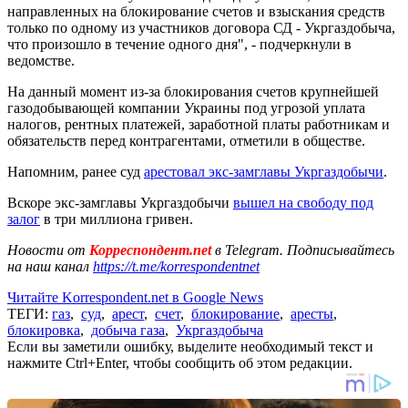
направленных на блокирование счетов и взыскания средств
только по одному из участников договора СД - Укргаздобыча,
что произошло в течение одного дня", - подчеркнули в
ведомстве.
На данный момент из-за блокирования счетов крупнейшей
газодобывающей компании Украины под угрозой уплата
налогов, рентных платежей, заработной платы работникам и
обязательств перед контрагентами, отметили в обществе.
Напомним, ранее суд
арестовал экс-замглавы Укргаздобычи
.
Вскоре экс-замглавы Укргаздобычи
вышел на свободу под
залог
в три миллиона гривен.
Новости от
Корреспондент.net
в Telegram. Подписывайтесь
на наш канал
https://t.me/korrespondentnet
Читайте Korrespondent.net в Google News
ТЕГИ:
газ
,
суд
,
арест
,
счет
,
блокирование
,
аресты
,
блокировка
,
добыча газа
,
Укргаздобыча
Если вы заметили ошибку, выделите необходимый текст и
нажмите Ctrl+Enter, чтобы сообщить об этом редакции.