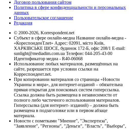
Договор пользования сайтом
Политика в сфере конфиденциальности и персональных
данных
Пользовательское соглашение
Редакция
© 2000-2026, Korrespondent.net
Субъект в сфере онлайн-медиа Название онлайн-медиа -
«КореспонденТ.net» Адрес: 02091, місто Київ,
ХАРКІВСЬКЕ ШОСЕ, будинок 172-Б, офіс 208/1 E-mail:
sunlight@mediadim.com.ua
Телефон: 044-205-43-00
Идентификатор медиа - R40-06068
Использование любых материалов, размещённых на
сайте, разрешается при условии ссылки на
Корреспондент.net.
При копировании материалов со страницы «Новости
Украины и мира», для интернет-изданий – обязательна
прямая открытая для поисковых систем гиперссылка.
Ссылка должна быть размещена в независимости от
полного либо частичного использования материалов.
Гиперссылка (для интернет- изданий) – должна быть
размещена в подзаголовке или в первом абзаце
материала.
Новости с пометками "Мнение", "Экспертиза",
"Заявление", "Регионы", "Деньги", "Власть", "Выборы",