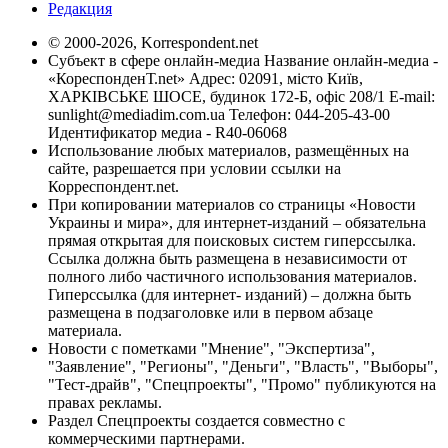
Редакция
© 2000-2026, Korrespondent.net
Субъект в сфере онлайн-медиа Название онлайн-медиа -
«КореспонденТ.net» Адрес: 02091, місто Київ,
ХАРКІВСЬКЕ ШОСЕ, будинок 172-Б, офіс 208/1 E-mail:
sunlight@mediadim.com.ua
Телефон: 044-205-43-00
Идентификатор медиа - R40-06068
Использование любых материалов, размещённых на
сайте, разрешается при условии ссылки на
Корреспондент.net.
При копировании материалов со страницы «Новости
Украины и мира», для интернет-изданий – обязательна
прямая открытая для поисковых систем гиперссылка.
Ссылка должна быть размещена в независимости от
полного либо частичного использования материалов.
Гиперссылка (для интернет- изданий) – должна быть
размещена в подзаголовке или в первом абзаце
материала.
Новости с пометками "Мнение", "Экспертиза",
"Заявление", "Регионы", "Деньги", "Власть", "Выборы",
"Тест-драйв", "Спецпроекты", "Промо" публикуются на
правах рекламы.
Раздел Спецпроекты создается совместно с
коммерческими партнерами.